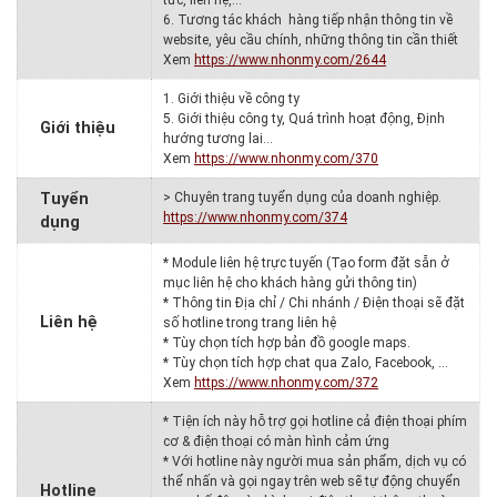
6. Tương tác khách hàng tiếp nhận thông tin về
website, yêu cầu chính, những thông tin cần thiết
Xem
https://www.nhonmy.com/2644
1. Giới thiệu về công ty
5. Giới thiệu công ty, Quá trình hoạt động, Định
Giới thiệu
hướng tương lai…
Xem
https://www.nhonmy.com/370
Tuyển
> Chuyên trang tuyển dụng của doanh nghiệp.
https://www.nhonmy.com/374
dụng
* Module liên hệ trực tuyến (Tạo form đặt sẵn ở
mục liên hệ cho khách hàng gửi thông tin)
* Thông tin Địa chỉ / Chi nhánh / Điện thoại sẽ đặt
Liên hệ
số hotline trong trang liên hệ
* Tùy chọn tích hợp bản đồ google maps.
* Tùy chọn tích hợp chat qua Zalo, Facebook, …
Xem
https://www.nhonmy.com/372
* Tiện ích này hỗ trợ gọi hotline cả điện thoại phím
cơ & điện thoại có màn hình cảm ứng
* Với hotline này người mua sản phẩm, dịch vụ có
thể nhấn và gọi ngay trên web sẽ tự động chuyển
Hotline