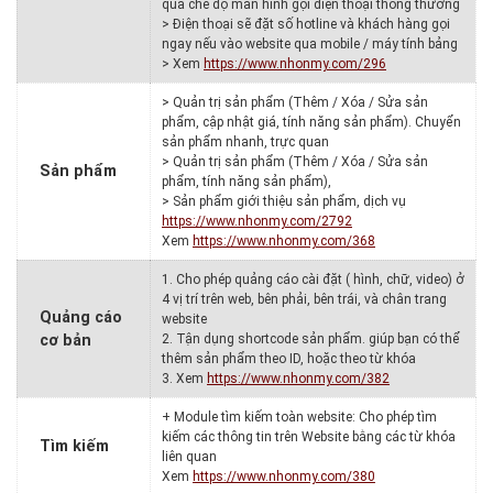
qua chế độ màn hình gọi điện thoại thông thường
> Điện thoại sẽ đặt số hotline và khách hàng gọi
ngay nếu vào website qua mobile / máy tính bảng
> Xem
https://www.nhonmy.com/296
> Quản trị sản phẩm (Thêm / Xóa / Sửa sản
phẩm, cập nhật giá, tính năng sản phẩm). Chuyển
sản phẩm nhanh, trực quan
> Quản trị sản phẩm (Thêm / Xóa / Sửa sản
Sản phẩm
phẩm, tính năng sản phẩm),
> Sản phẩm giới thiệu sản phẩm, dịch vụ
https://www.nhonmy.com/2792
Xem
https://www.nhonmy.com/368
1. Cho phép quảng cáo cài đặt ( hình, chữ, video) ở
4 vị trí trên web, bên phải, bên trái, và chân trang
Quảng cáo
website
cơ bản
2. Tận dụng shortcode sản phẩm. giúp bạn có thể
thêm sản phẩm theo ID, hoặc theo từ khóa
3. Xem
https://www.nhonmy.com/382
+ Module tìm kiếm toàn website: Cho phép tìm
kiếm các thông tin trên Website bằng các từ khóa
Tìm kiếm
liên quan
Xem
https://www.nhonmy.com/380