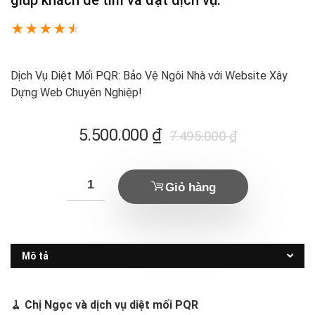
★
★
★
★
★
Dịch Vụ Diệt Mối PQR: Bảo Vệ Ngôi Nhà với Website Xây
Dựng Web Chuyên Nghiệp!
Giá
Giá
5.500.000
₫
7.495.000
₫
hiện
gốc
tại
là:
Giỏ hàng
là:
7.495.000 ₫.
5.500.000 ₫.
Mô tả
🧹
Chị Ngọc và dịch vụ diệt mối PQR