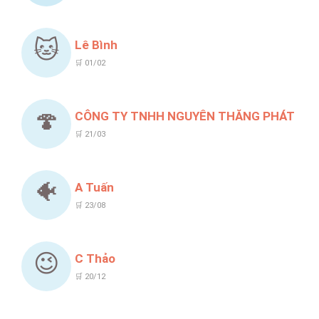
🐱
Lê Bình
🛒 01/02
🍄
CÔNG TY TNHH NGUYÊN THĂNG PHÁT
🛒 21/03
🐠
A Tuấn
🛒 23/08
😉
C Thảo
🛒 20/12