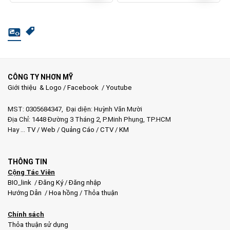
gốc
hiện
gốc
hiện
là:
tại
là:
tại
7.495.000 ₫.
là:
7.800.000 ₫.
là:
5.500.000 ₫.
5.500.000 ₫.
CÔNG TY NHƠN MỸ
Giới thiệu & Logo
/
Facebook
/
Youtube
MST: 0305684347, Đại diện: Huỳnh Văn Mười
Địa Chỉ: 1448 Đường 3 Tháng 2, P.Minh Phụng, TP.HCM
Hay …
TV
/
Web
/
Quảng Cáo
/
CTV
/
KM
THÔNG TIN
Cộng Tác Viên
BIO_link
/
Đăng Ký
/
Đăng nhập
Hướng Dẫn
/
Hoa hồng
/
Thỏa thuận
Chính sách
Thỏa thuận sử dụng