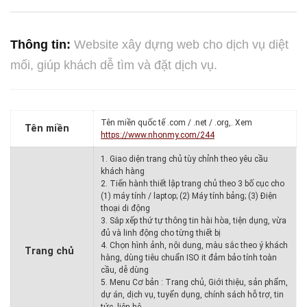
Thông tin:
Website xây dựng web cho dịch vụ diệt
mối, giúp khách dễ tìm và đặt dịch vụ.
Tên miền quốc tế .com / .net / .org,. Xem
Tên miền
https://www.nhonmy.com/244
1. Giao diện trang chủ tùy chỉnh theo yêu cầu
khách hàng
2. Tiến hành thiết lập trang chủ theo 3 bố cục cho
(1) máy tính / laptop; (2) Máy tính bảng; (3) Điện
thoại di động
3. Sắp xếp thứ tự thông tin hài hòa, tiện dụng, vừa
đủ và linh động cho từng thiết bị
4. Chọn hình ảnh, nội dung, màu sắc theo ý khách
Trang chủ
hàng, dùng tiêu chuẩn ISO it đảm bảo tính toàn
cầu, dễ dùng
5. Menu Cơ bản : Trang chủ, Giới thiệu, sản phẩm,
dự án, dịch vụ, tuyển dụng, chính sách hỗ trợ, tin
tức, liên hệ,…