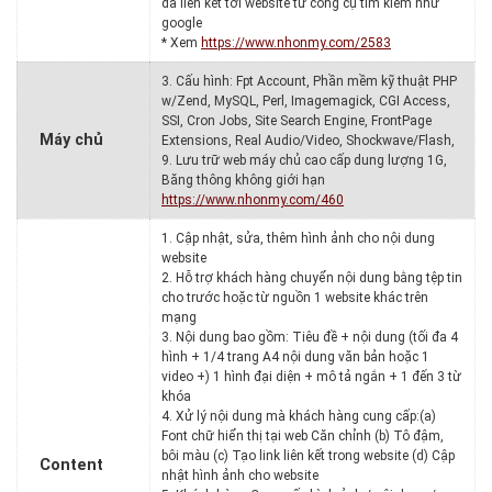
đa liên kết tới website từ công cụ tìm kiếm như
google
* Xem
https://www.nhonmy.com/2583
3. Cấu hình: Fpt Account, Phần mềm kỹ thuật PHP
w/Zend, MySQL, Perl, Imagemagick, CGI Access,
SSI, Cron Jobs, Site Search Engine, FrontPage
Máy chủ
Extensions, Real Audio/Video, Shockwave/Flash,
9. Lưu trữ web máy chủ cao cấp dung lượng 1G,
Băng thông không giới hạn
https://www.nhonmy.com/460
1. Cập nhật, sửa, thêm hình ảnh cho nội dung
website
2. Hỗ trợ khách hàng chuyển nội dung bằng tệp tin
cho trước hoặc từ nguồn 1 website khác trên
mạng
3. Nội dung bao gồm: Tiêu đề + nội dung (tối đa 4
hình + 1/4 trang A4 nội dung văn bản hoặc 1
video +) 1 hình đại diện + mô tả ngắn + 1 đến 3 từ
khóa
4. Xử lý nội dung mà khách hàng cung cấp:(a)
Font chữ hiển thị tại web Căn chỉnh (b) Tô đậm,
bôi màu (c) Tạo link liên kết trong website (d) Cập
Content
nhật hình ảnh cho website