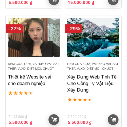
Giá
Giá
Giá
Giá
5.500.000
₫
15.000.000
₫
gốc
hiện
gốc
hiện
là:
tại
là:
tại
7.800.000 ₫.
là:
22.720.000 ₫.
là:
5.500.000 ₫.
15.000.000 ₫.
- 27%
- 29%
RÈM CỬA, CỬA, VẢI, KHO VẢI, SẮT
RÈM CỬA, CỬA, VẢI, KHO VẢI, SẮT
THÉP, VLXD, DIỆT MỐI, CHUỘT
THÉP, VLXD, DIỆT MỐI, CHUỘT
Thiết kế Website vải
Xây Dựng Web Tinh Tế
cho doanh nghiệp
Cho Công Ty Vật Liệu
Xây Dựng
★
★
★
★
★
★
★
★
★
★
7.495.000
₫
7.800.000
₫
Giá
Giá
Giá
Giá
5.500.000
₫
5.500.000
₫