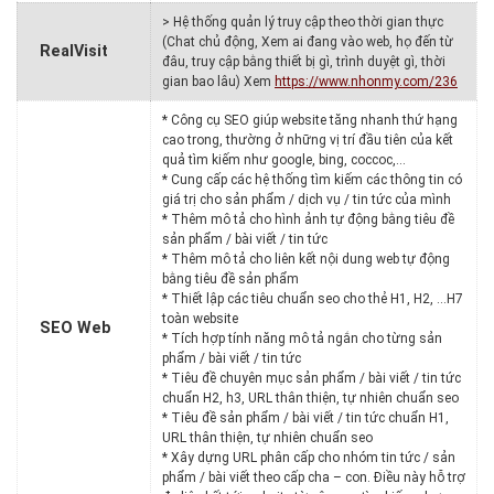
> Hệ thống quản lý truy cập theo thời gian thực
(Chat chủ động, Xem ai đang vào web, họ đến từ
RealVisit
đâu, truy cập bằng thiết bị gì, trình duyệt gì, thời
gian bao lâu) Xem
https://www.nhonmy.com/236
* Công cụ SEO giúp website tăng nhanh thứ hạng
cao trong, thường ở những vị trí đầu tiên của kết
quả tìm kiếm như google, bing, coccoc,…
* Cung cấp các hệ thống tìm kiếm các thông tin có
giá trị cho sản phẩm / dịch vụ / tin tức của mình
* Thêm mô tả cho hình ảnh tự động bằng tiêu đề
sản phẩm / bài viết / tin tức
* Thêm mô tả cho liên kết nội dung web tự động
bằng tiêu đề sản phẩm
* Thiết lập các tiêu chuẩn seo cho thẻ H1, H2, …H7
toàn website
SEO Web
* Tích hợp tính năng mô tả ngắn cho từng sản
phẩm / bài viết / tin tức
* Tiêu đề chuyên mục sản phẩm / bài viết / tin tức
chuẩn H2, h3, URL thân thiện, tự nhiên chuẩn seo
* Tiêu đề sản phẩm / bài viết / tin tức chuẩn H1,
URL thân thiện, tự nhiên chuẩn seo
* Xây dựng URL phân cấp cho nhóm tin tức / sản
phẩm / bài viết theo cấp cha – con. Điều này hỗ trợ