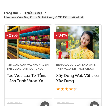
Trang chủ
Thiết kế web
Rèm cửa, Cửa, Vải, Kho vải, Sắt thép, VLXD, Diệt mối, chuột
- 29%
- 34%
RÈM CỬA, CỬA, VẢI, KHO VẢI, SẮT
RÈM CỬA, CỬA, VẢI, KHO VẢI, SẮT
THÉP, VLXD, DIỆT MỐI, CHUỘT
THÉP, VLXD, DIỆT MỐI, CHUỘT
Tạo Web Lụa Tơ Tằm:
Xây Dựng Web Vật Liệu
Hành Trình Vươn Xa
Xây Dựng
★
★
★
★
★
7.800.000
₫
22.720.000
₫