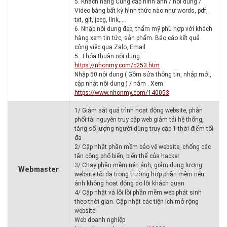
5. Khách hàng Cung cấp hình ảnh / nội dung /
Video bằng bất kỳ hình thức nào như words, pdf,
txt, gif, jpeg, link,…
6. Nhập nội dung đẹp, thẩm mỹ phù hợp với khách
hàng xem tin tức, sản phẩm. Báo cáo kết quả
công việc qua Zalo, Email
5. Thỏa thuận nội dung
https://nhonmy.com/c253.htm
Nhập 50 nội dung ( Gồm sửa thông tin, nhập mới,
cập nhật nội dung ) / năm . Xem
https://www.nhonmy.com/140053
1/ Giám sát quá trình hoạt động website, phân
phối tài nguyên truy cập web giảm tải hệ thống,
tăng số lượng người dùng truy cập 1 thời điểm tối
đa
2/ Cập nhật phần mềm bảo vệ website, chống các
tấn công phổ biến, biến thể của hacker
3/ Chạy phần mềm nén ảnh, giảm dung lượng
Webmaster
website tối đa trong trường hợp phần mềm nén
ảnh không hoạt động do lỗi khách quan
4/ Cập nhật vá lỗi lõi phần mềm web phát sinh
theo thời gian. Cập nhật các tiện ích mở rộng
website
Web doanh nghiệp