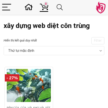
0
xây dựng web diệt côn trùng
Hiển thị kết quả duy nhất
Filter
Thứ tự mặc định
- 27%
RÈM CỬA, CỬA, VẢI, KHO VẢI, SẮT