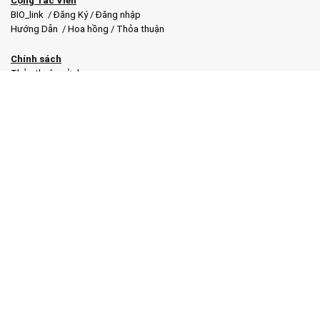
Cộng Tác Viên
BIO_link
/
Đăng Ký
/
Đăng nhập
Hướng Dẫn
/
Hoa hồng
/
Thỏa thuận
Chính sách
Thỏa thuận sử dụng
Bảo mật
,
Đổi Trả
Vận chuyển & Thanh toán
Quy Định
,
Thỏa Thuận
NHONMYgroup
© Copyright