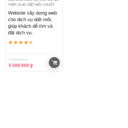
THÉP, VLXD, DIỆT MỐI, CHUỘT
Website xây dựng web
cho dịch vụ diệt mối,
giúp khách dễ tìm và
đặt dịch vụ.
★
★
★
★
★
7.495.000
₫
Giá
Giá
5.500.000
₫
gốc
hiện
là:
tại
7.495.000 ₫.
là:
5.500.000 ₫.