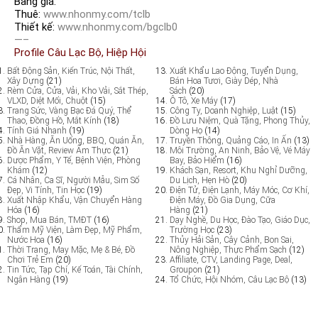
Bảng giá:
Thuê:
www.nhonmy.com/tclb
Thiết kế:
www.nhonmy.com/bgclb0
—–
Profile Câu Lạc Bộ, Hiệp Hội
Bất Động Sản, Kiến Trúc, Nội Thất,
Xuất Khẩu Lao Động, Tuyển Dụng,
Xây Dựng
(21)
Bán Hoa Tươi, Giày Dép, Nhà
Rèm Cửa, Cửa, Vải, Kho Vải, Sắt Thép,
Sách
(20)
VLXD, Diệt Mối, Chuột
(15)
Ô Tô, Xe Máy
(17)
Trang Sức, Vàng Bạc Đá Quý, Thể
Công Ty, Doanh Nghiệp, Luật
(15)
Thao, Đồng Hồ, Mắt Kính
(18)
Đồ Lưu Niệm, Quà Tặng, Phong Thủy,
Tính Giá Nhanh
(19)
Dòng Họ
(14)
Nhà Hàng, Ăn Uống, BBQ, Quán Ăn,
Truyền Thông, Quảng Cáo, In Ấn
(13)
Đồ Ăn Vặt, Review Ẩm Thực
(21)
Môi Trường, An Ninh, Bảo Vệ, Vé Máy
Dược Phẩm, Y Tế, Bệnh Viện, Phòng
Bay, Bảo Hiểm
(16)
Khám
(12)
Khách Sạn, Resort, Khu Nghỉ Dưỡng,
Cá Nhân, Ca Sĩ, Người Mẫu, Sim Số
Du Lịch, Hẹn Hò
(20)
Đẹp, Vi Tính, Tin Học
(19)
Điện Tử, Điện Lạnh, Máy Móc, Cơ Khí,
Xuất Nhập Khẩu, Vận Chuyển Hàng
Điện Máy, Đồ Gia Dụng, Cữa
Hóa
(16)
Hàng
(21)
Shop, Mua Bán, TMĐT
(16)
Dạy Nghề, Du Học, Đào Tạo, Giáo Dục,
Thẩm Mỹ Viện, Làm Đẹp, Mỹ Phẩm,
Trường Học
(23)
Nước Hoa
(16)
Thủy Hải Sản, Cây Cảnh, Bon Sai,
Thời Trang, May Mặc, Mẹ & Bé, Đồ
Nông Nghiệp, Thực Phẩm Sạch
(12)
Chơi Trẻ Em
(20)
Affiliate, CTV, Landing Page, Deal,
Tin Tức, Tạp Chí, Kế Toán, Tài Chính,
Groupon
(21)
Ngân Hàng
(19)
Tổ Chức, Hội Nhóm, Câu Lạc Bộ
(13)