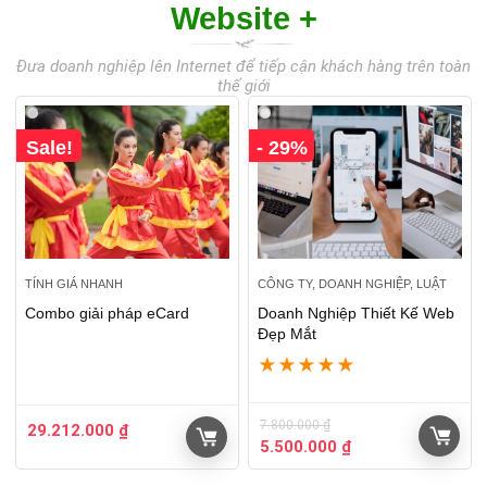
Website +
Đưa doanh nghiệp lên Internet để tiếp cận khách hàng trên toàn
thế giới
Sale!
- 29%
TÍNH GIÁ NHANH
CÔNG TY, DOANH NGHIỆP, LUẬT
Combo giải pháp eCard
Doanh Nghiệp Thiết Kế Web
Đẹp Mắt
★
★
★
★
★
7.800.000
₫
29.212.000
₫
5.500.000
₫