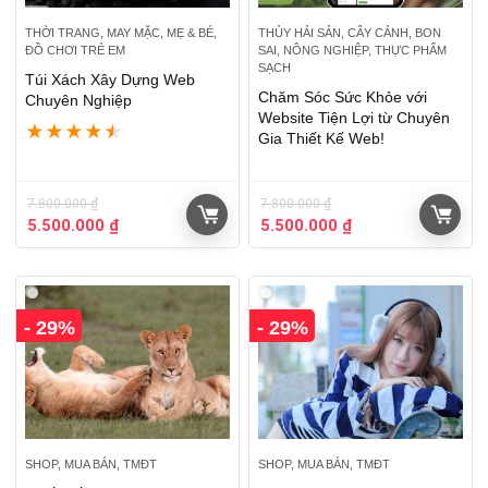
THỜI TRANG, MAY MẶC, MẸ & BÉ,
THỦY HẢI SẢN, CÂY CẢNH, BON
ĐỒ CHƠI TRẺ EM
SAI, NÔNG NGHIỆP, THỰC PHẨM
SẠCH
Túi Xách Xây Dựng Web
Chăm Sóc Sức Khỏe với
Chuyên Nghiệp
Website Tiện Lợi từ Chuyên
★
★
★
★
★
Gia Thiết Kế Web!
7.800.000
₫
7.800.000
₫
5.500.000
₫
5.500.000
₫
- 29%
- 29%
SHOP, MUA BÁN, TMĐT
SHOP, MUA BÁN, TMĐT