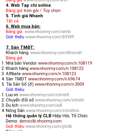
4. Web Tạp chí online
Bảng giá
trọn gói
/
Tùy chọn
5. Tính giá Nhanh
Tất cả
6. Web mua bán:
Bảng giá
www.nhonmy.com/wmb
Giới thiệu
www.nhonmy.com/69399
7. Sàn TMĐT:
Khách hàng:
www.nhonmy.com/khsmdt
Bảng giá
Nhà bán Vendor
www.nhonmy.com/n.108119
Khách hàng
www.nhonmy.com/n.108122
Affiliate
www.nhonmy.com/n.108123
Sàn TMĐT
www.nhonmy.com/n.69674
Tài Sản Số (đ)
www.nhonmy.com/n.3009
Giới thiệu
Luu.vn
www.nhonmy.com/stmdtl
Chuyển đổi số
www.nhonmy.com/stmdt
Du lịch
www.nhonmy.com/edl
Nông Sản
www.nhonmy.com/stmdtns
Hệ thống quản lý CLB
Hiệp Hội, Tổ Chức.
Demo:
democlb.nhonmy.com
Giới thiệu
www.nhonmy.com/gtclb