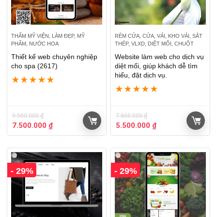
THẨM MỸ VIỆN, LÀM ĐẸP, MỸ
RÈM CỬA, CỬA, VẢI, KHO VẢI, SẮT
PHẨM, NƯỚC HOA
THÉP, VLXD, DIỆT MỐI, CHUỘT
Thiết kế web chuyên nghiệp
Website làm web cho dịch vụ
cho spa (2617)
diệt mối, giúp khách dễ tìm
hiểu, đặt dịch vụ.
★
★
★
★
★
★
★
★
★
★
9.900.000
₫
7.800.000
₫
7.500.000
₫
5.500.000
₫
- 29%
- 29%