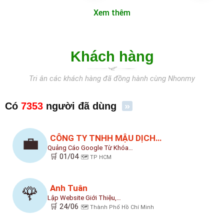
Xem thêm
Khách hàng
Tri ân các khách hàng đã đồng hành cùng Nhonmy
Có
7353
người đã dùng
»
CÔNG TY TNHH MẬU DỊCH…
💼
Quảng Cáo Google Từ Khóa…
🛒 01/04
🗺️ TP HCM
Anh Tuân
🌹
Lập Website Giới Thiệu,…
🛒 24/06
🗺️ Thành Phố Hồ Chí Minh