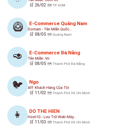
🛒 26/02
🗺️ TP HCM
E-Commerce Quảng Nam
🥝
Domain - Tên Miền Quốc…
🛒 08/05
🗺️ Quảng Nam
E-Commerce Đà Nẵng
🥑
Tên Miền .vn
🛒 08/05
🗺️ Thành Phố Đà Nẵng
Ngo
🐦
Aff: Khách Hàng Của Tôi
🛒 11/02
🗺️ Thành Phố Hồ Chí Minh
DO THE HIEN
👧
Host1G - Lưu Trữ Web Máy…
🛒 11/03
🗺️ Thành Phố Hồ Chí Minh