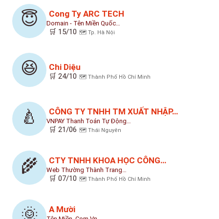
Cong Ty ARC TECH
😇
Domain - Tên Miền Quốc…
🛒 15/10
🗺️ Tp. Hà Nội
😆
Chi Diệu
🛒 24/10
🗺️ Thành Phố Hồ Chí Minh
CÔNG TY TNHH TM XUẤT NHẬP…
🍐
VNPAY Thanh Toán Tự Động…
🛒 21/06
🗺️ Thái Nguyên
CTY TNHH KHOA HỌC CÔNG…
🌾
Web Thường Thành Trang…
🛒 07/10
🗺️ Thành Phố Hồ Chí Minh
A Mười
🌞
Tên Miền .com.vn