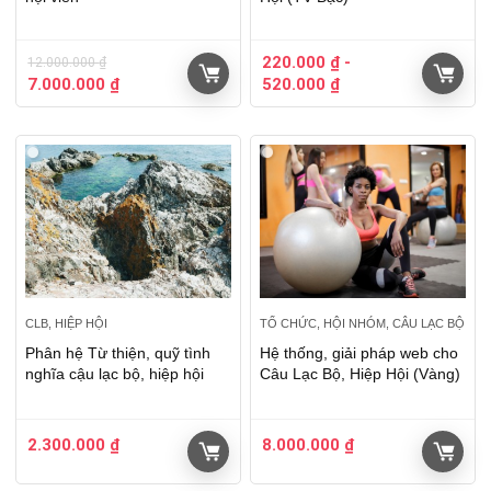
220.000
₫
-
12.000.000
₫
7.000.000
₫
520.000
₫
CLB, HIỆP HỘI
TỔ CHỨC, HỘI NHÓM, CÂU LẠC BỘ
Phân hệ Từ thiện, quỹ tình
Hệ thống, giải pháp web cho
nghĩa cậu lạc bộ, hiệp hội
Câu Lạc Bộ, Hiệp Hội (Vàng)
2.300.000
₫
8.000.000
₫