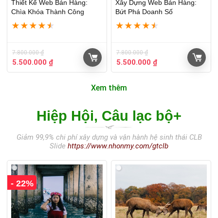
Thiết Kế Web Bán Hàng:
Xây Dựng Web Bán Hàng:
Chìa Khóa Thành Công
Bứt Phá Doanh Số
★
★
★
★
★
★
★
★
★
★
7.800.000
₫
7.800.000
₫
5.500.000
₫
5.500.000
₫
Xem thêm
Hiệp Hội, Câu lạc bộ+
Giảm 99,9% chi phí xây dựng và vận hành hệ sinh thái CLB
Slide
https://www.nhonmy.com/gtclb
- 22%