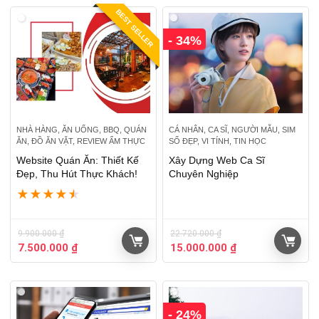
BEST SELLER
- 34%
NHÀ HÀNG, ĂN UỐNG, BBQ, QUÁN
CÁ NHÂN, CA SĨ, NGƯỜI MẪU, SIM
ĂN, ĐỒ ĂN VẶT, REVIEW ẨM THỰC
SỐ ĐẸP, VI TÍNH, TIN HỌC
Website Quán Ăn: Thiết Kế
Xây Dựng Web Ca Sĩ
Đẹp, Thu Hút Thực Khách!
Chuyên Nghiệp
★
★
★
★
★
9.900.000
₫
22.720.000
₫
7.500.000
₫
15.000.000
₫
- 24%