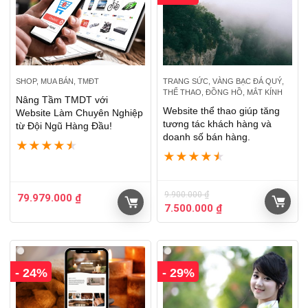
SHOP, MUA BÁN, TMĐT
TRANG SỨC, VÀNG BẠC ĐÁ QUÝ,
THỂ THAO, ĐỒNG HỒ, MẮT KÍNH
Nâng Tầm TMDT với
Website thể thao giúp tăng
Website Làm Chuyên Nghiệp
tương tác khách hàng và
từ Đội Ngũ Hàng Đầu!
doanh số bán hàng.
★
★
★
★
★
★
★
★
★
★
9.900.000
₫
79.979.000
₫
7.500.000
₫
- 24%
- 29%