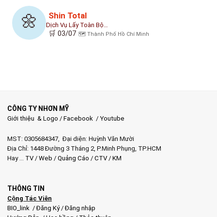
Shin Total
🌼
Dịch Vụ Lấy Toàn Bộ…
🛒 03/07
🗺️ Thành Phố Hồ Chí Minh
CÔNG TY NHƠN MỸ
Giới thiệu & Logo
/
Facebook
/
Youtube
MST: 0305684347, Đại diện: Huỳnh Văn Mười
Địa Chỉ: 1448 Đường 3 Tháng 2, P.Minh Phụng, TP.HCM
Hay …
TV
/
Web
/
Quảng Cáo
/
CTV
/
KM
THÔNG TIN
Cộng Tác Viên
BIO_link
/
Đăng Ký
/
Đăng nhập