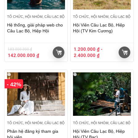
TỔ CHỨC, HỘI NHÓM, CÂU LẠC BỘ
TỔ CHỨC, HỘI NHÓM, CÂU LẠC BỘ
Hệ thống, giải pháp web cho
Hội Viên Câu Lạc Bộ, Hiệp
Câu Lạc Bộ, Hiệp Hội
Hội (TV Kim Cương)
1.200.000
₫
-
183.000.000
₫
142.000.000
₫
2.400.000
₫
- 42%
TỔ CHỨC, HỘI NHÓM, CÂU LẠC BỘ
TỔ CHỨC, HỘI NHÓM, CÂU LẠC BỘ
Phân hệ đăng ký tham gia
Hội Viên Câu Lạc Bộ, Hiệp
hội viên
Hội (TV Bạc)