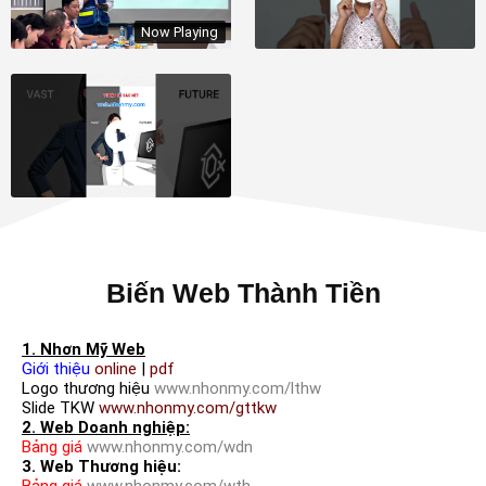
Now Playing
Biến Web Thành Tiền
1. Nhơn Mỹ Web
Giới thiệu
online
|
pdf
Logo thương hiệu
www.nhonmy.com/lthw
Slide TKW
www.nhonmy.com/gttkw
2. Web Doanh nghiệp:
Bảng giá
www.nhonmy.com/wdn
3. Web Thương hiệu:
Bảng giá
www.nhonmy.com/wth