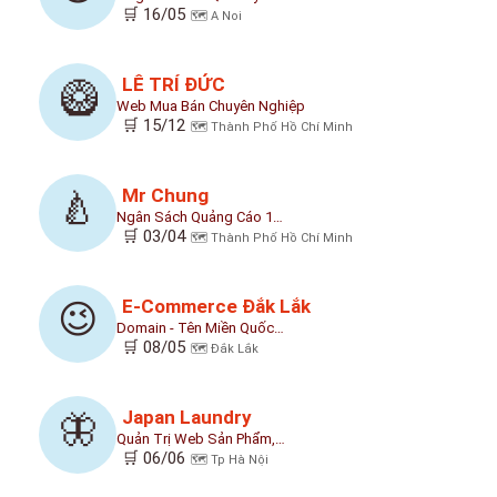
🛒 16/05
🗺️ A Noi
LÊ TRÍ ĐỨC
🥝
Web Mua Bán Chuyên Nghiệp
🛒 15/12
🗺️ Thành Phố Hồ Chí Minh
Mr Chung
🍐
Ngân Sách Quảng Cáo 1…
🛒 03/04
🗺️ Thành Phố Hồ Chí Minh
E-Commerce Đắk Lắk
😉
Domain - Tên Miền Quốc…
🛒 08/05
🗺️ Đắk Lắk
Japan Laundry
🦋
Quản Trị Web Sản Phẩm,…
🛒 06/06
🗺️ Tp Hà Nội