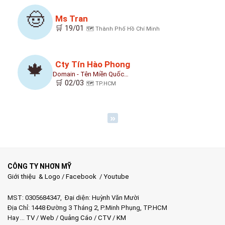
🤠
Ms Tran
🛒 19/01
🗺️ Thành Phố Hồ Chí Minh
Cty Tín Hào Phong
🍁
Domain - Tên Miền Quốc…
🛒 02/03
🗺️ TP.HCM
»
CÔNG TY NHƠN MỸ
Giới thiệu & Logo
/
Facebook
/
Youtube
MST: 0305684347, Đại diện: Huỳnh Văn Mười
Địa Chỉ: 1448 Đường 3 Tháng 2, P.Minh Phụng, TP.HCM
Hay …
TV
/
Web
/
Quảng Cáo
/
CTV
/
KM