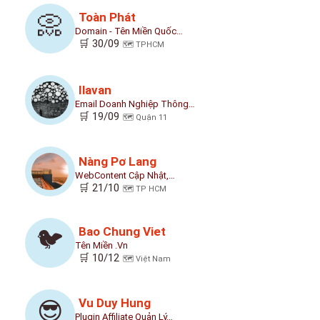
Toàn Phát
📀
Domain - Tên Miền Quốc…
🛒 30/09
🗺️ TPHCM
Ilavan
Email Doanh Nghiệp Thông…
🛒 19/09
🗺️ Quận 11
Nàng Pơ Lang
WebContent Cập Nhật,…
🛒 21/10
🗺️ TP HCM
Bao Chung Viet
🐦
Tên Miền .vn
🛒 10/12
🗺️ Việt Nam
Vu Duy Hung
😎
Plugin Affiliate Quản Lý…