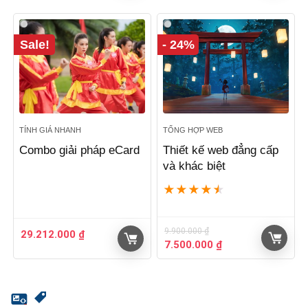
là:
tại
9.900.000 ₫.
là:
7.500.000 ₫.
Sale!
- 24%
TÍNH GIÁ NHANH
TỔNG HỢP WEB
Combo giải pháp eCard
Thiết kế web đẳng cấp
và khác biệt
★
★
★
★
★
9.900.000
₫
29.212.000
₫
Giá
Giá
7.500.000
₫
gốc
hiện
là:
tại
9.900.000 ₫.
là:
7.500.000 ₫.