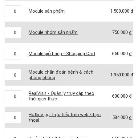
Module sản phẩm
1.589.000
₫
Module nhóm sản phẩm
750.000
₫
Module giỏ hàng - Shopping Cart
650.000
₫
Module chẩn đoán bệnh & cách
1.950.000
₫
phòng chống
RealVisit - Quản lý truy cập theo
600.000
₫
thời gian thực
Hotline gọi trực tiếp trên web /điện
584.000
₫
thoại