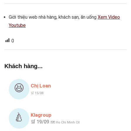
Giới thiệu web nhà hàng, khách sạn, ăn uống
Xem Video
Youtube
0
Khách hàng...
😆
Chị Loan
🛒 15/08
🍐
Klagroup
🛒 19/09
🗺️ Ho Chi Minh Cit