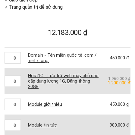
⭐️ Trang quản trị dễ sử dụng
12.183.000
₫
Domain - Tên miền quốc tế .com /
450.000
₫
.net / .org,.
Host1G - Lưu trữ web máy chủ cao
1.960.000
₫
cấp dung lượng 1G, Băng thông
Giá
Gi
1.200.000
₫
20GB
gốc
hi
là:
tạ
1.960.000 ₫.
là:
Module giới thiệu
450.000
₫
1.
Module tin tức
980.000
₫