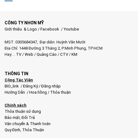
CÔNG TY NHƠN MỸ
Giới thiệu & Logo
/
Facebook
/
Youtube
MST: 0305684347, Đại diện: Huỳnh Văn Mười
Địa Chỉ: 1448 Đường 3 Tháng 2, P.Minh Phụng, TP.HCM
Hay …
TV
/
Web
/
Quảng Cáo
/
CTV
/
KM
THÔNG TIN
Cộng Tác Viên
BIO_link
/
Đăng Ký
/
Đăng nhập
Hướng Dẫn
/
Hoa hồng
/
Thỏa thuận
Chính sách
Thỏa thuận sử dụng
Bảo mật
,
Đổi Trả
Vận chuyển & Thanh toán
Quy Định
,
Thỏa Thuận