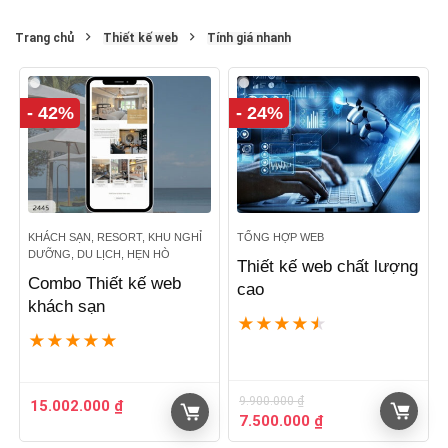
Trang chủ
Thiết kế web
Tính giá nhanh
- 42%
- 24%
KHÁCH SẠN, RESORT, KHU NGHỈ
TỔNG HỢP WEB
DƯỠNG, DU LỊCH, HẸN HÒ
Thiết kế web chất lượng
Combo Thiết kế web
cao
khách sạn
★
★
★
★
★
★
★
★
★
★
9.900.000
₫
15.002.000
₫
Giá
Giá
7.500.000
₫
gốc
hiện