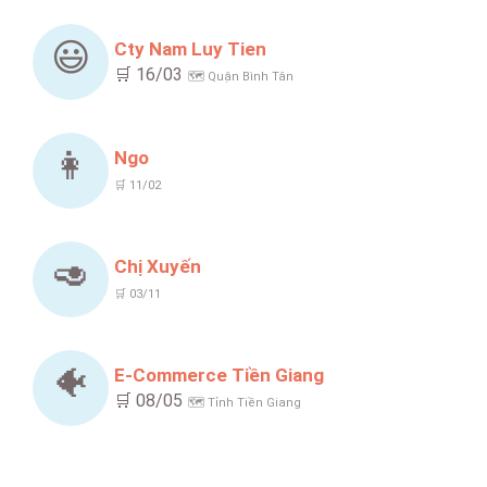
😃
Cty Nam Luy Tien
🛒 16/03
🗺️ Quận Bình Tân
👩
Ngo
🛒 11/02
🥑
Chị Xuyến
🛒 03/11
🐠
E-Commerce Tiền Giang
🛒 08/05
🗺️ Tỉnh Tiền Giang