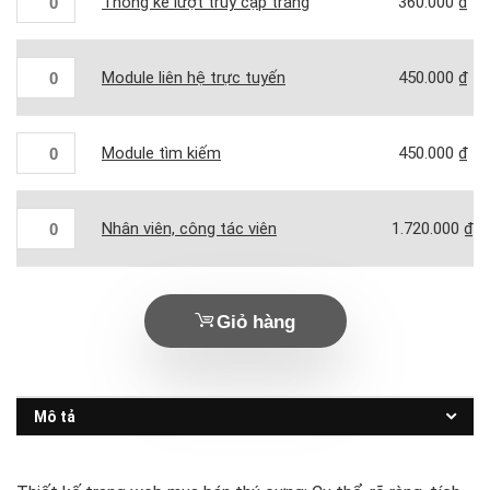
Thống kê lượt truy cập trang
360.000
₫
Module liên hệ trực tuyến
450.000
₫
Module tìm kiếm
450.000
₫
Nhân viên, công tác viên
1.720.000
₫
Giỏ hàng
Mô tả