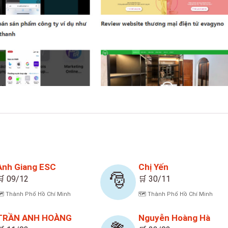
Anh Giang ESC
Chị Yến
🎅
🛒 09/12
🛒 30/11
️ Thành Phố Hồ Chí Minh
🗺️ Thành Phố Hồ Chí Minh
TRẦN ANH HOÀNG
Nguyễn Hoàng Hà