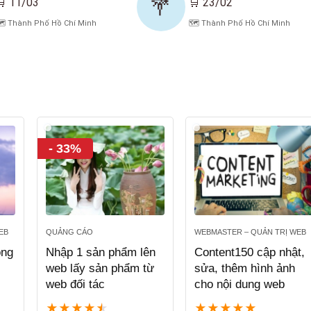
💐
🛒 11/03
🛒 23/02
️ Thành Phố Hồ Chí Minh
🗺️ Thành Phố Hồ Chí Minh
- 33%
EB
QUẢNG CÁO
WEBMASTER – QUẢN TRỊ WEB
ông
Nhập 1 sản phẩm lên
Content150 cập nhật,
web lấy sản phẩm từ
sửa, thêm hình ảnh
web đối tác
cho nội dung web
★
★
★
★
★
★
★
★
★
★