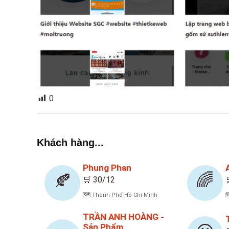
0
Khách hàng...
Phung Phan
🍂
🌈
🛒 30/12
🗺️ Thành Phố Hồ Chí Minh

TRẦN ANH HOÀNG -
Sản Phẩm