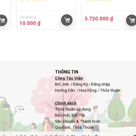
15.000
₫
3.720.000
₫
Giá
Giá
10.000
₫
gốc
hiện
là:
tại
15.000 ₫.
là:
10.000 ₫.
THÔNG TIN
Cộng Tác Viên
BIO_link
/
Đăng Ký
/
Đăng nhập
Hướng Dẫn
/
Hoa hồng
/
Thỏa thuận
Chính sách
Thỏa thuận sử dụng
Bảo mật
,
Đổi Trả
Vận chuyển & Thanh toán
Quy Định
,
Thỏa Thuận