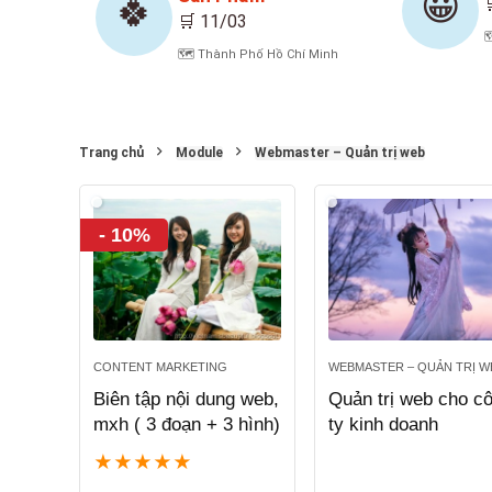
😀
🍀
🛒 11/03

🗺️ Thành Phố Hồ Chí Minh
Trang chủ
Module
Webmaster – Quản trị web
- 10%
CONTENT MARKETING
WEBMASTER – QUẢN TRỊ W
Biên tập nội dung web,
Quản trị web cho c
mxh ( 3 đoạn + 3 hình)
ty kinh doanh
★
★
★
★
★