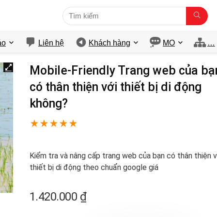
́o
Liên hệ
Khách hàng
MO
…
Mobile-Friendly Trang web của bạ
có thân thiện với thiết bị di động
không?
★
★
★
★
★
Kiểm tra và nâng cấp trang web của bạn có thân thiện v
thiết bị di động theo chuẩn google giá
1.420.000
₫