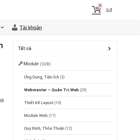
0
0
₫
Tài khoản
n
Tất cả
Module
(328)
Ứng Dụng, Tiện Ích
(3)
Webmaster – Quản Trị Web
(29)
ới
Thiết Kế Layout
(10)
Module Web
(17)
Quy Định, Thỏa Thuận
(12)