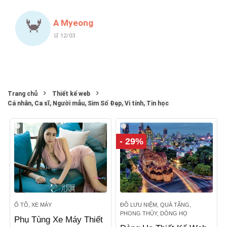
🦀
A Myeong
🛒 12/03
Trang chủ
Thiết kế web
Cá nhân, Ca sĩ, Người mẫu, Sim Số Đẹp, Vi tính, Tin học
- 29%
Ô TÔ, XE MÁY
ĐỒ LƯU NIỆM, QUÀ TẶNG,
PHONG THỦY, DÒNG HỌ
Phụ Tùng Xe Máy Thiết