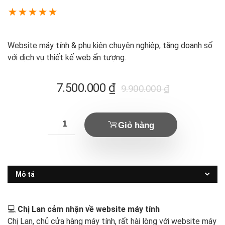
★
★
★
★
★
Website máy tính & phụ kiện chuyên nghiệp, tăng doanh số
với dịch vụ thiết kế web ấn tượng.
Giá
Giá
7.500.000
₫
9.900.000
₫
hiện
gốc
tại
là:
Giỏ hàng
là:
9.900.000 ₫.
7.500.000 ₫.
Mô tả
💻
Chị Lan cảm nhận về website máy tính
Chị Lan, chủ cửa hàng máy tính, rất hài lòng với website máy