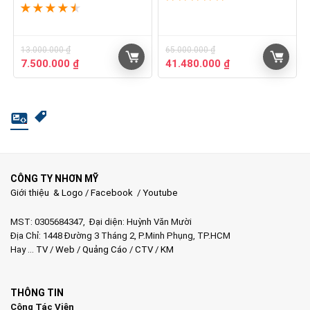
★
★
★
★
★
13.000.000
₫
65.000.000
₫
Giá
Giá
Giá
Giá
7.500.000
₫
41.480.000
₫
gốc
hiện
gốc
hiện
là:
tại
là:
tại
13.000.000 ₫.
là:
65.000.000 ₫.
là:
7.500.000 ₫.
41.480.000 ₫.
CÔNG TY NHƠN MỸ
Giới thiệu & Logo
/
Facebook
/
Youtube
MST: 0305684347, Đại diện: Huỳnh Văn Mười
Địa Chỉ: 1448 Đường 3 Tháng 2, P.Minh Phụng, TP.HCM
Hay …
TV
/
Web
/
Quảng Cáo
/
CTV
/
KM
THÔNG TIN
Cộng Tác Viên