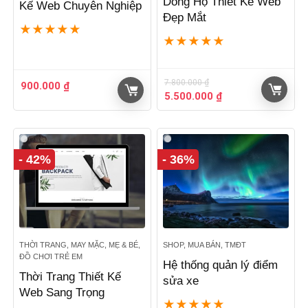
Dòng Họ Thiết Kế Web
Kế Web Chuyên Nghiệp
Đẹp Mắt
★
★
★
★
★
★
★
★
★
★
7.800.000
₫
900.000
₫
Giá
Giá
5.500.000
₫
gốc
hiện
là:
tại
7.800.000 ₫.
là:
5.500.000 ₫.
- 42%
- 36%
THỜI TRANG, MAY MẶC, MẸ & BÉ,
SHOP, MUA BÁN, TMĐT
ĐỒ CHƠI TRẺ EM
Hệ thống quản lý điểm
Thời Trang Thiết Kế
sửa xe
Web Sang Trọng
★
★
★
★
★