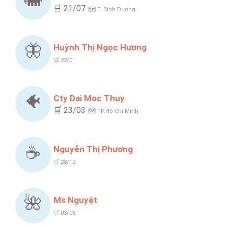
🐘
🛒 21/07
🗺️ T. Bình Dương
🦋
Huỳnh Thị Ngọc Hương
🛒 22/01
🐠
Cty Dai Moc Thuy
🛒 23/03
🗺️ TP.Hồ Chí Minh
☕
Nguyễn Thị Phương
🛒 28/12
🌺
Ms Nguyệt
🛒 03/06