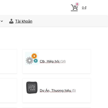
0
0
₫
Tài khoản
Clb, Hiệp hội
(14)
Dự Án, Thương hiệu
(5)