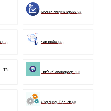
Module chuyên ngành
(24)
ận
Sản phẩm
(12)
(32)
, Tài
Thiết kế landingpage
(11)
Ứng dụng, Tiện Ích
(3)