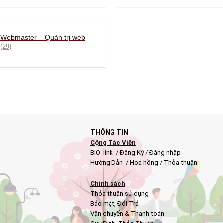
Webmaster – Quản trị web
(29)
THÔNG TIN
Cộng Tác Viên
BIO_link
/
Đăng Ký
/
Đăng nhập
Hướng Dẫn
/
Hoa hồng
/
Thỏa thuận
Chính sách
Thỏa thuận sử dụng
Bảo mật
,
Đổi Trả
Vận chuyển & Thanh toán