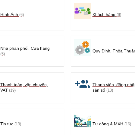
Hình Ảnh
Khách hàng
(6)
(9)
Nhà phân phối, Cữa hàng
Quy Định, Thỏa Thu
(6)
Thanh toán, vận chuyển,
Thanh viên, đăng nhập
VAT
sản số
(19)
(13)
Tin tức
Tự động & MXH
(13)
(16)