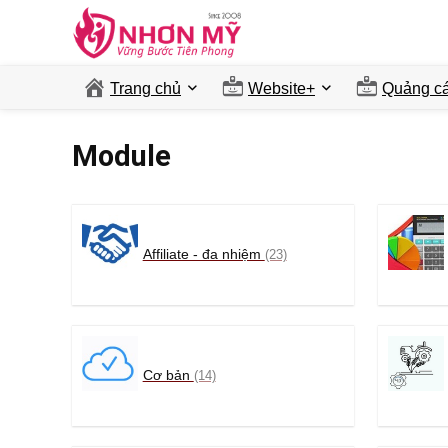
Trang chủ
Website+
Quảng ca
Module
Affiliate - đa nhiệm
(23)
Cơ bản
(14)