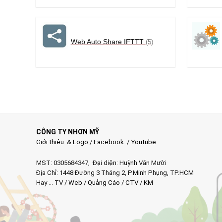
Web Auto Share IFTTT
(5)
CÔNG TY NHƠN MỸ
Giới thiệu & Logo
/
Facebook
/
Youtube
MST: 0305684347, Đại diện: Huỳnh Văn Mười
Địa Chỉ: 1448 Đường 3 Tháng 2, P.Minh Phụng, TP.HCM
Hay …
TV
/
Web
/
Quảng Cáo
/
CTV
/
KM