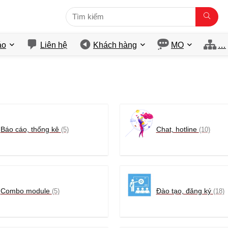
́o
Liên hệ
Khách hàng
MO
…
Báo cáo, thống kê
Chat, hotline
(5)
(10)
Combo module
Đào tạo, đăng ký
(5)
(18)