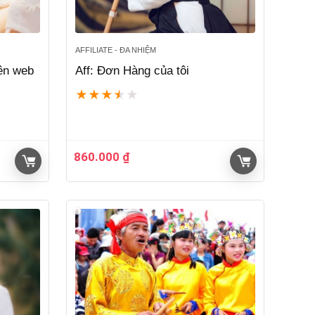
AFFILIATE - ĐA NHIỆM
rên web
Aff: Đơn Hàng của tôi
★
★
★
★
★
860.000
₫