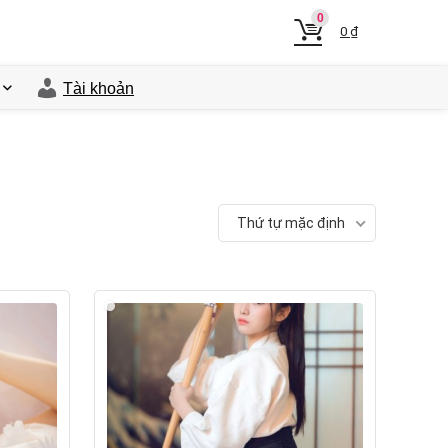
0
0
₫
Tài khoản
Thứ tự mặc định