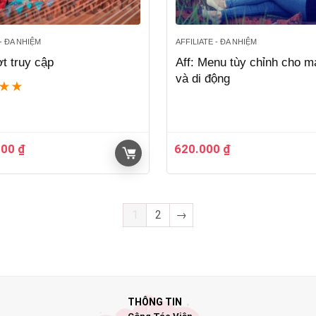
 - ĐA NHIỆM
AFFILIATE - ĐA NHIỆM
ợt truy cập
Aff: Menu tùy chỉnh cho m
và di động
★
★
000
₫
620.000
₫
1
2
→
THÔNG TIN