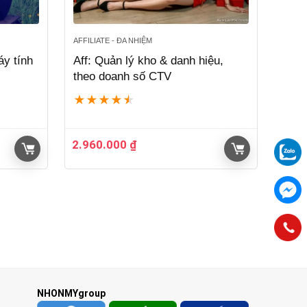
AFFILIATE - ĐA NHIỆM
áy tính
Aff: Quản lý kho & danh hiệu,
theo doanh số CTV
★
★
★
★
★
2.960.000
₫
NHONMYgroup