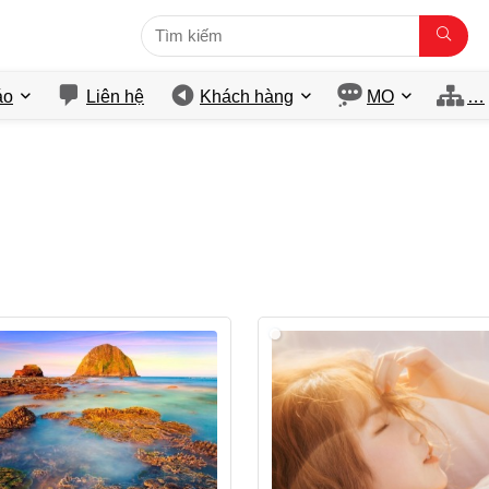
́o
Liên hệ
Khách hàng
MO
…