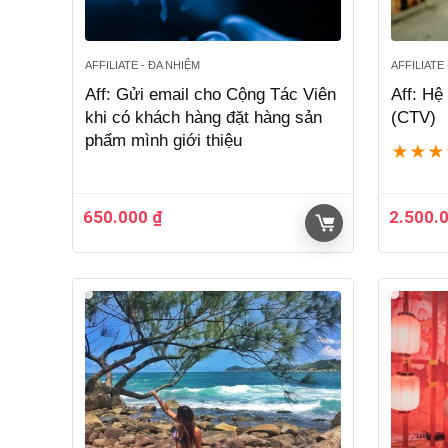
AFFILIATE - ĐA NHIỆM
AFFILIATE
Aff: Gửi email cho Cộng Tác Viên
Aff: Hệ
khi có khách hàng đặt hàng sản
(CTV)
phẩm mình giới thiệu
★
★
★
650.000
₫
2.500.