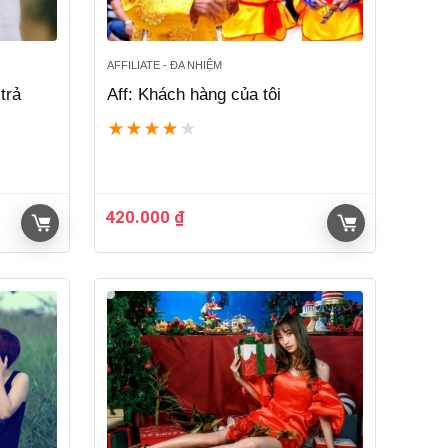
AFFILIATE - ĐA NHIỆM
trả
Aff: Khách hàng của tôi
★
★
★
★
★
420.000
₫