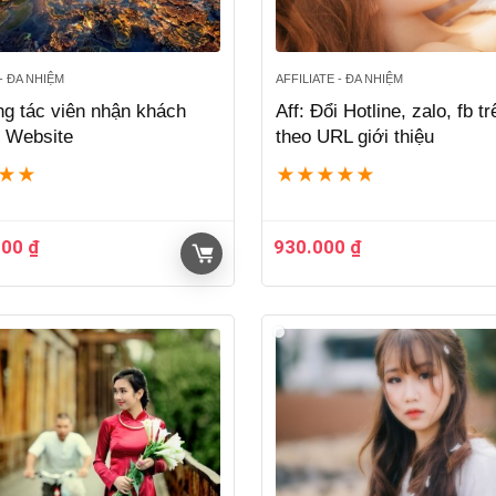
 - ĐA NHIỆM
AFFILIATE - ĐA NHIỆM
ng tác viên nhận khách
Aff: Đổi Hotline, zalo, fb t
ừ Website
theo URL giới thiệu
★
★
★
★
★
★
★
000
₫
930.000
₫