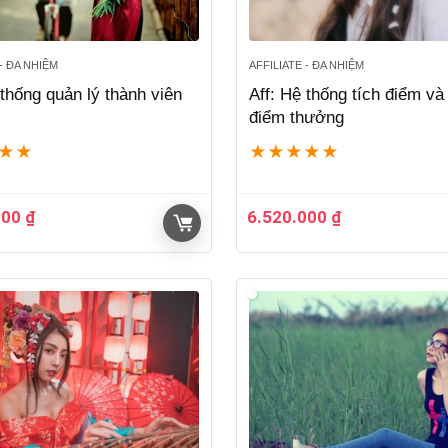
 - ĐA NHIỆM
AFFILIATE - ĐA NHIỆM
 thống quản lý thành viên
Aff: Hệ thống tích điểm và 
điểm thưởng
★
★
★
★
★
★
★
000
₫
6.520.000
₫