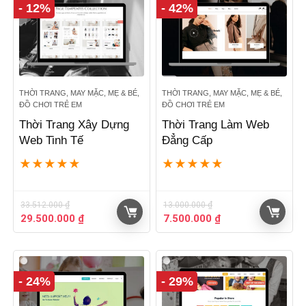
- 12%
- 42%
THỜI TRANG, MAY MẶC, MẸ & BÉ,
THỜI TRANG, MAY MẶC, MẸ & BÉ,
ĐỒ CHƠI TRẺ EM
ĐỒ CHƠI TRẺ EM
Thời Trang Xây Dựng
Thời Trang Làm Web
Web Tinh Tế
Đẳng Cấp
★
★
★
★
★
★
★
★
★
★
33.512.000
₫
13.000.000
₫
Giá
Giá
Giá
Giá
29.500.000
₫
7.500.000
₫
gốc
hiện
gốc
hiện
là:
tại
là:
tại
33.512.000 ₫.
là:
13.000.000 ₫.
là:
29.500.000 ₫.
7.500.000 ₫.
- 24%
- 29%