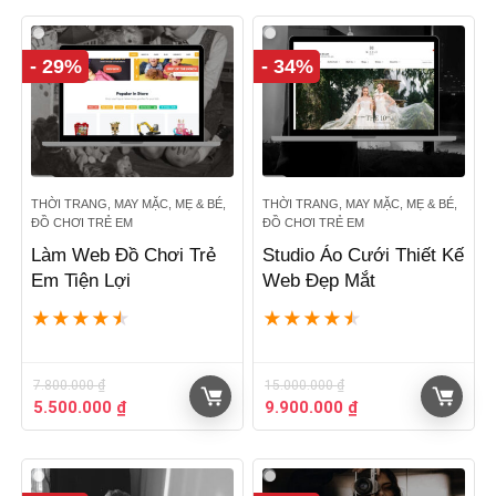
- 29%
- 34%
THỜI TRANG, MAY MẶC, MẸ & BÉ,
THỜI TRANG, MAY MẶC, MẸ & BÉ,
ĐỒ CHƠI TRẺ EM
ĐỒ CHƠI TRẺ EM
Làm Web Đồ Chơi Trẻ
Studio Áo Cưới Thiết Kế
Em Tiện Lợi
Web Đẹp Mắt
★
★
★
★
★
★
★
★
★
★
7.800.000
₫
15.000.000
₫
Giá
Giá
Giá
Giá
5.500.000
₫
9.900.000
₫
gốc
hiện
gốc
hiện
là:
tại
là:
tại
7.800.000 ₫.
là:
15.000.000 ₫.
là:
5.500.000 ₫.
9.900.000 ₫.