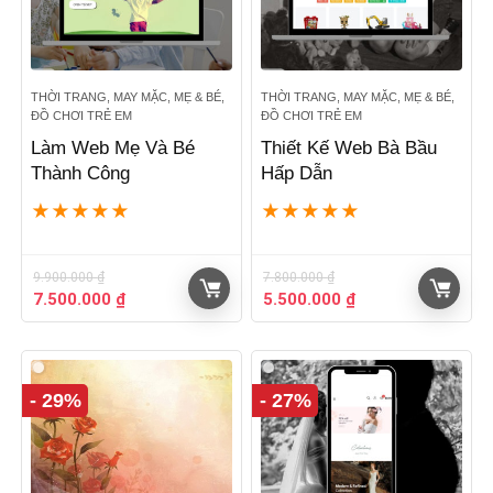
THỜI TRANG, MAY MẶC, MẸ & BÉ,
THỜI TRANG, MAY MẶC, MẸ & BÉ,
ĐỒ CHƠI TRẺ EM
ĐỒ CHƠI TRẺ EM
Làm Web Mẹ Và Bé
Thiết Kế Web Bà Bầu
Thành Công
Hấp Dẫn
★
★
★
★
★
★
★
★
★
★
9.900.000
₫
7.800.000
₫
Giá
Giá
Giá
Giá
7.500.000
₫
5.500.000
₫
gốc
hiện
gốc
hiện
là:
tại
là:
tại
9.900.000 ₫.
là:
7.800.000 ₫.
là:
7.500.000 ₫.
5.500.000 ₫.
- 29%
- 27%