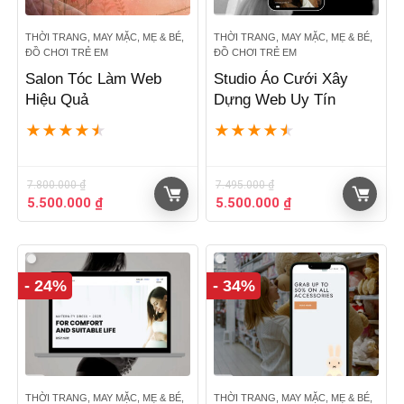
THỜI TRANG, MAY MẶC, MẸ & BÉ,
THỜI TRANG, MAY MẶC, MẸ & BÉ,
ĐỒ CHƠI TRẺ EM
ĐỒ CHƠI TRẺ EM
Salon Tóc Làm Web
Studio Áo Cưới Xây
Hiệu Quả
Dựng Web Uy Tín
★
★
★
★
★
★
★
★
★
★
7.800.000
₫
7.495.000
₫
Giá
Giá
Giá
Giá
5.500.000
₫
5.500.000
₫
gốc
hiện
gốc
hiện
là:
tại
là:
tại
7.800.000 ₫.
là:
7.495.000 ₫.
là:
5.500.000 ₫.
5.500.000 ₫.
- 24%
- 34%
THỜI TRANG, MAY MẶC, MẸ & BÉ,
THỜI TRANG, MAY MẶC, MẸ & BÉ,