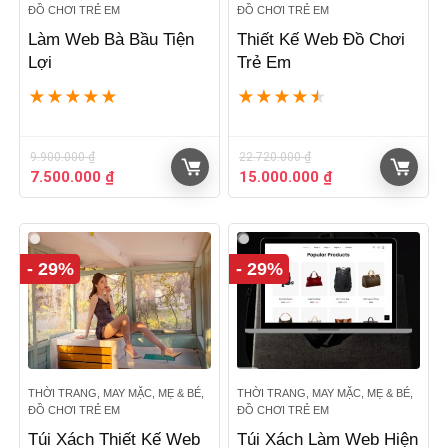
ĐỒ CHƠI TRẺ EM
ĐỒ CHƠI TRẺ EM
Làm Web Bà Bầu Tiện
Thiết Kế Web Đồ Chơi
Lợi
Trẻ Em
★
★
★
★
★
★
★
★
★
★
9.900.000
₫
22.720.000
₫
Giá
Giá
Giá
Giá
7.500.000
₫
15.000.000
₫
gốc
hiện
gốc
hiện
là:
tại
là:
tại
9.900.000 ₫.
là:
22.720.000 ₫.
là:
7.500.000 ₫.
15.000.000 ₫.
- 29%
- 29%
THỜI TRANG, MAY MẶC, MẸ & BÉ,
THỜI TRANG, MAY MẶC, MẸ & BÉ,
ĐỒ CHƠI TRẺ EM
ĐỒ CHƠI TRẺ EM
Túi Xách Thiết Kế Web
Túi Xách Làm Web Hiện