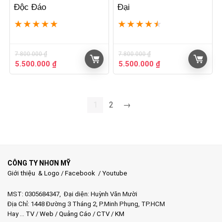
Độc Đáo
Đại
★
★
★
★
★
★
★
★
★
★
7.800.000
₫
7.800.000
₫
Giá
Giá
Giá
Giá
5.500.000
₫
5.500.000
₫
gốc
hiện
gốc
hiện
là:
tại
là:
tại
7.800.000 ₫.
là:
7.800.000 ₫.
là:
5.500.000 ₫.
5.500.000 ₫.
1
2
→
CÔNG TY NHƠN MỸ
Giới thiệu & Logo
/
Facebook
/
Youtube
MST: 0305684347, Đại diện: Huỳnh Văn Mười
Địa Chỉ: 1448 Đường 3 Tháng 2, P.Minh Phụng, TP.HCM
Hay …
TV
/
Web
/
Quảng Cáo
/
CTV
/
KM