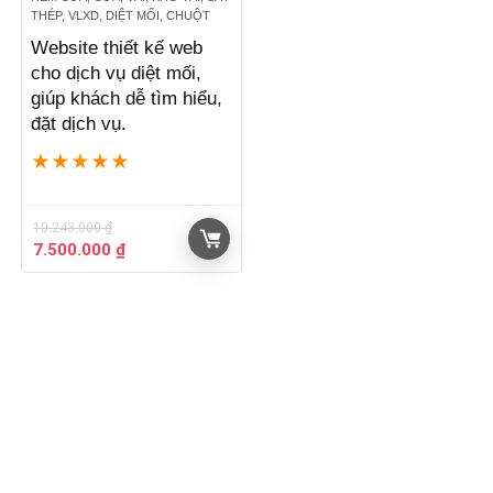
THÉP, VLXD, DIỆT MỐI, CHUỘT
Website thiết kế web
cho dịch vụ diệt mối,
giúp khách dễ tìm hiểu,
đặt dịch vụ.
★
★
★
★
★
10.243.000
₫
Giá
Giá
7.500.000
₫
gốc
hiện
là:
tại
10.243.000 ₫.
là:
7.500.000 ₫.