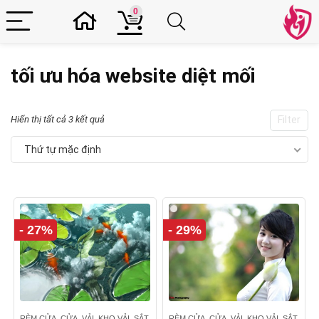
0
tối ưu hóa website diệt mối
Hiển thị tất cả 3 kết quả
Filter
Thứ tự mặc định
- 27%
- 29%
RÈM CỬA, CỬA, VẢI, KHO VẢI, SẮT
RÈM CỬA, CỬA, VẢI, KHO VẢI, SẮT