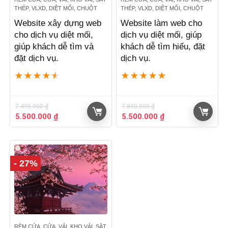
THÉP, VLXD, DIỆT MỐI, CHUỘT
THÉP, VLXD, DIỆT MỐI, CHUỘT
Website xây dựng web
Website làm web cho
cho dịch vụ diệt mối,
dịch vụ diệt mối, giúp
giúp khách dễ tìm và
khách dễ tìm hiểu, đặt
đặt dịch vụ.
dịch vụ.
★
★
★
★
★
★
★
★
★
★
7.495.000
₫
7.800.000
₫
Giá
Giá
Giá
Giá
5.500.000
₫
5.500.000
₫
gốc
hiện
gốc
hiện
là:
tại
là:
tại
7.495.000 ₫.
là:
7.800.000 ₫.
là:
5.500.000 ₫.
5.500.000 ₫.
- 27%
RÈM CỬA, CỬA, VẢI, KHO VẢI, SẮT