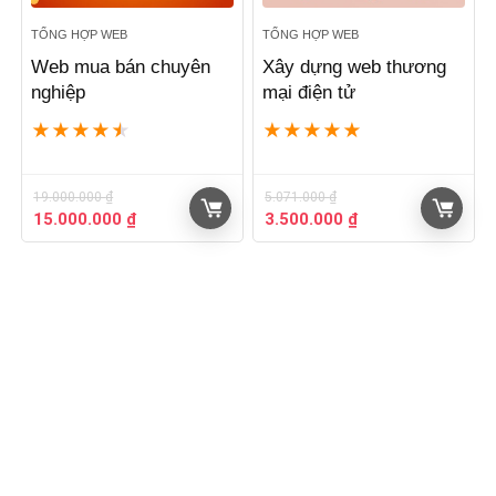
TỔNG HỢP WEB
TỔNG HỢP WEB
Web mua bán chuyên
Xây dựng web thương
nghiệp
mại điện tử
★
★
★
★
★
★
★
★
★
★
19.000.000
₫
5.071.000
₫
Giá
Giá
Giá
Giá
15.000.000
₫
3.500.000
₫
gốc
hiện
gốc
hiện
là:
tại
là:
tại
19.000.000 ₫.
là:
5.071.000 ₫.
là:
15.000.000 ₫.
3.500.000 ₫.