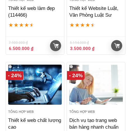
Thiết kế web làm đẹp
Thiết kế Website Luật,
(114466)
Văn Phòng Luật Sư
★
★
★
★
★
★
★
★
★
★
7.900.000
₫
5.194.000
₫
Giá
Giá
Giá
Giá
6.500.000
₫
3.500.000
₫
gốc
hiện
gốc
hiện
là:
tại
là:
tại
7.900.000 ₫.
là:
5.194.000 ₫.
là:
6.500.000 ₫.
3.500.000 ₫.
- 24%
- 24%
TỔNG HỢP WEB
TỔNG HỢP WEB
Thiết kế web chất lượng
Dịch vụ tạo trang web
cao
bán hàng nhanh chuẩn