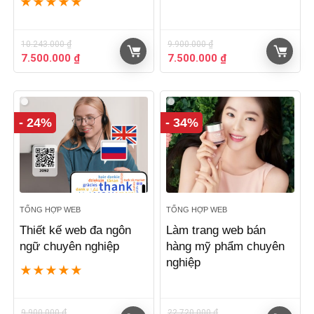
★
★
★
★
★
10.243.000
₫
9.900.000
₫
Giá
Giá
Giá
Giá
7.500.000
₫
7.500.000
₫
gốc
hiện
gốc
hiện
là:
tại
là:
tại
10.243.000 ₫.
là:
9.900.000 ₫.
là:
7.500.000 ₫.
7.500.000 ₫.
- 24%
- 34%
TỔNG HỢP WEB
TỔNG HỢP WEB
Thiết kế web đa ngôn
Làm trang web bán
ngữ chuyên nghiệp
hàng mỹ phẩm chuyên
nghiệp
★
★
★
★
★
9.900.000
₫
22.720.000
₫