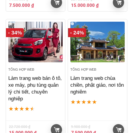
Giá
Giá
Giá
Giá
7.500.000
₫
15.000.000
₫
gốc
hiện
gốc
hiện
là:
tại
là:
tại
9.900.000 ₫.
là:
22.720.000 ₫.
là:
7.500.000 ₫.
15.000.000 ₫.
- 34%
- 24%
TỔNG HỢP WEB
TỔNG HỢP WEB
Làm trang web bán ô tô,
Làm trang web chùa
xe máy, phụ tùng quản
chiền, phật giáo, nơi tôn
lý chi tiết, chuyên
nghiêm
nghiệp
★
★
★
★
★
★
★
★
★
★
22.720.000
₫
9.900.000
₫
Giá
Giá
Giá
Giá
15.000.000
₫
7.500.000
₫