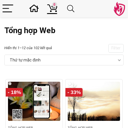
0
Tổng hợp Web
Hiển thị 1–12 của 102 kết quả
Filter
Thứ tự mặc định
- 18%
- 33%
TỔNG HỢP WEB
TỔNG HỢP WEB