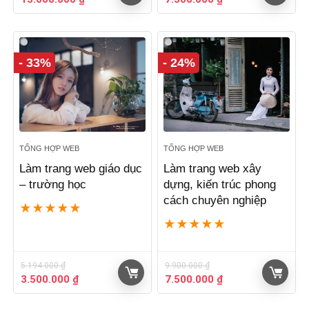
gốc
hiện
gốc
hiện
là:
tại
là:
tại
22.720.000 ₫.
là:
9.900.000 ₫.
là:
15.000.000 ₫.
7.500.000 ₫.
- 33%
- 24%
TỔNG HỢP WEB
TỔNG HỢP WEB
Làm trang web giáo dục
Làm trang web xây
– trường học
dựng, kiến trúc phong
cách chuyên nghiệp
★
★
★
★
★
★
★
★
★
★
5.194.000
₫
9.900.000
₫
Giá
Giá
Giá
Giá
3.500.000
₫
7.500.000
₫
gốc
hiện
gốc
hiện
là:
tại
là:
tại