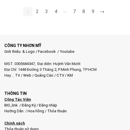
5.194.000 ₫.
là:
9.900.000 ₫.
là:
3.500.000 ₫.
…
7.500.000 ₫.
1
2
3
4
7
8
9
→
CÔNG TY NHƠN MỸ
Giới thiệu & Logo
/
Facebook
/
Youtube
MST: 0305684347, Đại diện: Huỳnh Văn Mười
Địa Chỉ: 1448 Đường 3 Tháng 2, P.Minh Phụng, TP.HCM
Hay …
TV
/
Web
/
Quảng Cáo
/
CTV
/
KM
THÔNG TIN
Cộng Tác Viên
BIO_link
/
Đăng Ký
/
Đăng nhập
Hướng Dẫn
/
Hoa hồng
/
Thỏa thuận
Chính sách
Thỏa thuận sử dụng