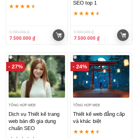
SEO top 1
★
★
★
★
★
★
★
★
★
★
9.900.000
₫
9.900.000
₫
Giá
Giá
Giá
Giá
7.500.000
₫
7.500.000
₫
gốc
hiện
gốc
hiện
là:
tại
là:
tại
9.900.000 ₫.
là:
9.900.000 ₫.
là:
7.500.000 ₫.
7.500.000 ₫.
- 27%
- 24%
TỔNG HỢP WEB
TỔNG HỢP WEB
Dịch vụ Thiết kế trang
Thiết kế web đẳng cấp
web bán đồ gia dụng
và khác biệt
chuẩn SEO
★
★
★
★
★