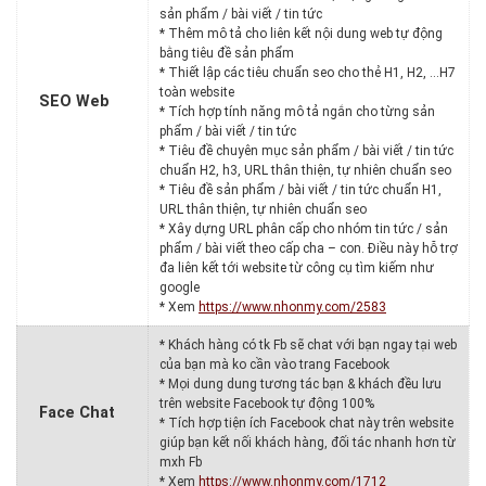
sản phẩm / bài viết / tin tức
* Thêm mô tả cho liên kết nội dung web tự động
bằng tiêu đề sản phẩm
* Thiết lập các tiêu chuẩn seo cho thẻ H1, H2, …H7
toàn website
SEO Web
* Tích hợp tính năng mô tả ngắn cho từng sản
phẩm / bài viết / tin tức
* Tiêu đề chuyên mục sản phẩm / bài viết / tin tức
chuẩn H2, h3, URL thân thiện, tự nhiên chuẩn seo
* Tiêu đề sản phẩm / bài viết / tin tức chuẩn H1,
URL thân thiện, tự nhiên chuẩn seo
* Xây dựng URL phân cấp cho nhóm tin tức / sản
phẩm / bài viết theo cấp cha – con. Điều này hỗ trợ
đa liên kết tới website từ công cụ tìm kiếm như
google
* Xem
https://www.nhonmy.com/2583
* Khách hàng có tk Fb sẽ chat với bạn ngay tại web
của bạn mà ko cần vào trang Facebook
* Mọi dung dung tương tác bạn & khách đều lưu
trên website Facebook tự động 100%
Face Chat
* Tích hợp tiện ích Facebook chat này trên website
giúp bạn kết nối khách hàng, đối tác nhanh hơn từ
mxh Fb
* Xem
https://www.nhonmy.com/1712