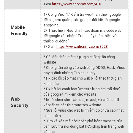
Xem
https://www.nhonmy.com/418
1/ Công Việc: 1/ Kiểm tra web thân thiện google
để phục vụ quảng cáo google đặt biệt là google
shopping.
Mobile
2/ Thực hiện: Hiệu chỉnh các đoạn mã code web
Friendly
để google xác nhận "Trang này thân thiện với
thiết bị di động."
3/ Xem
https://www.nhonmy.com/3028
* Cài đặt phần mềm / plugin chống tấn công
website
* Chống tấn công vào web bằng DDOS, Hack, Virus
hay bị dính những Trojan jquery
* Fix các lỗi bảo mật cho web bị lỗi theo thời gian
khai thác
* Fix hết lỗi cảnh báo "website bị nhiễm mã độc"
của google tìm kiếm cho website
Web
* fix lỗi chèn shell vào sql, mysql, và chèn shell
Security
vào tất cả các thư mục trên website
* Sữa lỗi virus cho web bị nhiễm do chưa cập nhật
phần mềm
* Tìm và xóa mã độc hoặc phá hỏng website của
bạn, Lưu trữ nội dung bất hợp pháp trên trang web
của bạn