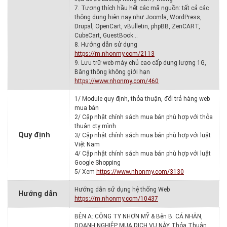
7. Tương thích hầu hết các mã nguồn: tất cả các
thông dụng hiện nay như Joomla, WordPress,
Drupal, OpenCart, vBulletin, phpBB, ZenCART,
CubeCart, GuestBook…
8. Hướng dẫn sử dụng
https://m.nhonmy.com/2113
9. Lưu trữ web máy chủ cao cấp dung lượng 1G,
Băng thông không giới hạn
https://www.nhonmy.com/460
1/ Module quy định, thỏa thuận, đổi trả hàng web
mua bán
2/ Cập nhật chính sách mua bán phù hợp với thỏa
thuận cty mình
Quy định
3/ Cập nhật chính sách mua bán phù hợp với luật
Việt Nam
4/ Cập nhật chính sách mua bán phù hợp với luật
Google Shopping
5/ Xem
https://www.nhonmy.com/3130
Hướng dẫn sử dụng hệ thống Web
Hướng dẫn
https://m.nhonmy.com/10437
BÊN A: CÔNG TY NHƠN MỸ & Bên B: CÁ NHÂN,
DOANH NGHIỆP MUA DỊCH VỤ NÀY Thỏa Thuận