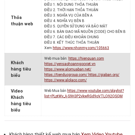
ĐIỀU 1. NỘI DUNG THỎA THUẬN
ĐIỀU 2. THỜI HẠN THỎA THUẬN
ĐIỀU 3. NGHĨA VỤ CỦA BÊN A
Thỏa
ĐIỀU 4. NGHĨA VỤ BÊN B
thuận web
ĐIỀU 5. QUYỀN SỬ DỤNG VÀ BẢO MẬT
ĐIỀU 6. BÀN GIAO MÃ NGUỒN (CODE) CHO BÊN B
ĐIỀU 7. CÁC ĐIỀU KHOẢN CHUNG
ĐIỀU 8. KẾT THÚC THỎA THUẬN
Xem
https://www.nhonmy.com/105663
Web mua bán:
https://hienquan.com
Khách
https://yensaohoanngocviet.vn
hàng tiêu
https://www.alomuaban.net/
https://tienducgroup.com/
https://giaban.org/
biểu
https://www.alolaco.com/
Video
Web Mua bán
https://www.youtube.com/playlist?
list=PLptWv_Ij-S9H3P2vkwRGd9oVTLQ92QSQM
Khách
hàng tiêu
biểu
Khách hàng thiết kế web mua bán
Xem Video Youtube