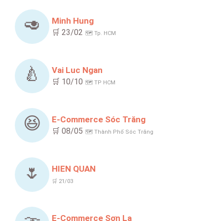
🥑
Minh Hung
🛒 23/02
🗺️ Tp. HCM
🍐
Vai Luc Ngan
🛒 10/10
🗺️ TP HCM
😆
E-Commerce Sóc Trăng
🛒 08/05
🗺️ Thành Phố Sóc Trăng
🌷
HIEN QUAN
🛒 21/03
E-Commerce Sơn La