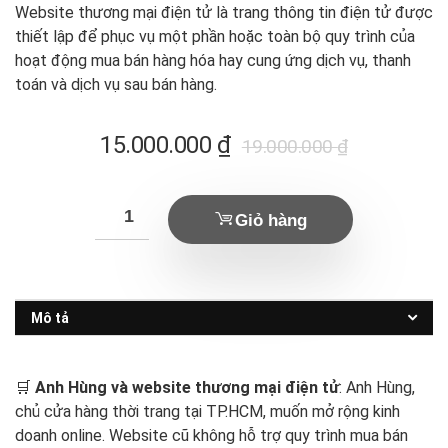
Website thương mại điện tử là trang thông tin điện tử được
thiết lập để phục vụ một phần hoặc toàn bộ quy trình của
hoạt động mua bán hàng hóa hay cung ứng dịch vụ, thanh
toán và dịch vụ sau bán hàng.
Giá
Giá
15.000.000
₫
19.000.000
₫
hiện
gốc
tại
là:
Giỏ hàng
là:
19.000.000 ₫.
5.000.000 ₫.
Mô tả
🛒
Anh Hùng và website thương mại điện tử
: Anh Hùng,
chủ cửa hàng thời trang tại TP.HCM, muốn mở rộng kinh
doanh online. Website cũ không hỗ trợ quy trình mua bán