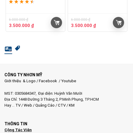
★
★
★
★
★
6.000.000
₫
6.000.000
₫
Giá
Giá
Giá
Giá
3.500.000
₫
3.500.000
₫
gốc
hiện
gốc
hiện
là:
tại
là:
tại
6.000.000 ₫.
là:
6.000.000 ₫.
là:
3.500.000 ₫.
3.500.000 ₫.
CÔNG TY NHƠN MỸ
Giới thiệu & Logo
/
Facebook
/
Youtube
MST: 0305684347, Đại diện: Huỳnh Văn Mười
Địa Chỉ: 1448 Đường 3 Tháng 2, P.Minh Phụng, TP.HCM
Hay …
TV
/
Web
/
Quảng Cáo
/
CTV
/
KM
THÔNG TIN
Cộng Tác Viên