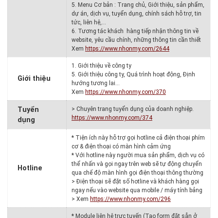
5. Menu Cơ bản : Trang chủ, Giới thiệu, sản phẩm,
dự án, dịch vụ, tuyển dụng, chính sách hỗ trợ, tin
tức, liên hệ,…
6. Tương tác khách hàng tiếp nhận thông tin về
website, yêu cầu chính, những thông tin cần thiết
Xem
https://www.nhonmy.com/2644
1. Giới thiệu về công ty
5. Giới thiệu công ty, Quá trình hoạt động, Định
Giới thiệu
hướng tương lai…
Xem
https://www.nhonmy.com/370
Tuyển
> Chuyên trang tuyển dụng của doanh nghiệp.
https://www.nhonmy.com/374
dụng
* Tiện ích này hỗ trợ gọi hotline cả điện thoại phím
cơ & điện thoại có màn hình cảm ứng
* Với hotline này người mua sản phẩm, dịch vụ có
thể nhấn và gọi ngay trên web sẽ tự động chuyển
Hotline
qua chế độ màn hình gọi điện thoại thông thường
> Điện thoại sẽ đặt số hotline và khách hàng gọi
ngay nếu vào website qua mobile / máy tính bảng
> Xem
https://www.nhonmy.com/296
* Module liên hệ trực tuyến (Tạo form đặt sẵn ở