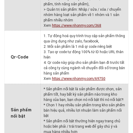
phẩm, tính năng sản phẩm),
> Quản trị sản phẩm: Nhập / sửa / xóa / chuyển
nhóm hàng loạt sản phẩm về 1 nhóm và 1 sản
phẩm nhiều nhóm
Xem
https://www.nhonmy.com/368
1. Tự động hoá quy trình truy cập sản phẩm thông
qua ứng dụng như zalo, facebook,
2. Mỗi sản phẩm là 1 mã qr code riêng biệt
3. Tạo qr code tự động 100% từ ID hoặc URL thân
Qr-Code
hiện
4. Qr code này giúp cho sản phẩm bạn đi trước tất
cả công ty cùng ngành về chuyển đổi số trong bán
hàng sản phẩm
Xem
https://www.nhonmy.com/69750
* Sản phẩm nổi bật là sản phẩm được chọn, sản
phẩm tốt, hay bất kỳ sản phẩm nào trong kho
hàng của bạn, bạn chọn nó nổi bật thì nó nổi bật?!
* Chọn 1 hay nhiều sản phẩm trong kho sản phẩm
Sản phẩm
bán hiệu quả, nhiều lợi nhuận làm sản phẩm nổi
nổi bật
bật
* Sản phẩm nổi bật thường hiện ngay trang chủ
hoặc bên phải / trái trang web để gây chú ý và
mua hàng nhiều hơn