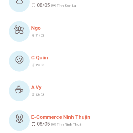
🍈
🛒 08/05
🗺️ Tỉnh Sơn La
🌺
Ngo
🛒 11/02
🍪
C Quân
🛒 19/03
☕
A Vy
🛒 13/03
🐰
E-Commerce Ninh Thuận
🛒 08/05
🗺️ Tỉnh Ninh Thuận