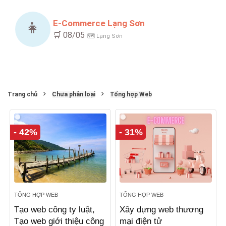
👧
E-Commerce Lạng Sơn
🛒 08/05
🗺️ Lạng Sơn
Trang chủ
Chưa phân loại
Tổng hợp Web
- 42%
- 31%
TỔNG HỢP WEB
TỔNG HỢP WEB
Tạo web công ty luật,
Xây dựng web thương
Tạo web giới thiệu công
mại điện tử