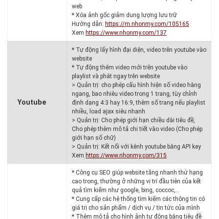
web
* Xóa ảnh gốc giảm dung lượng lưu trữ
Hướng dẫn:
https://m.nhonmy.com/105165
Xem
https://www.nhonmy.com/137
* Tự động lấy hình đại diện, video trên youtube vào
website
* Tự động thêm video mới trên youtube vào
playlist và phát ngay trên website
> Quản trị: cho phép cấu hình hiện số video hàng
ngang, bao nhiêu video trong 1 trang, tùy chỉnh
Youtube
định dạng 4:3 hay 16:9, thêm số trang nếu playlist
nhiều, load ajax siêu nhanh
> Quản trị: Cho phép giới hạn chiều dài tiêu đề,
Cho phép thêm mô tả chi tiết vào video (Cho phép
giới hạn số chữ)
> Quản trị: Kết nối với kênh youtube bằng API key
Xem
https://www.nhonmy.com/315
* Công cụ SEO giúp website tăng nhanh thứ hạng
cao trong, thường ở những vị trí đầu tiên của kết
quả tìm kiếm như google, bing, coccoc,…
* Cung cấp các hệ thống tìm kiếm các thông tin có
giá trị cho sản phẩm / dịch vụ / tin tức của mình
* Thêm mô tả cho hình ảnh tự động bằng tiêu đề