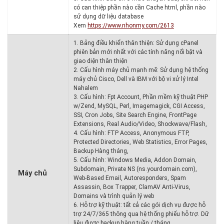
có can thiệp phần nào cần Cache html, phần nào
sử dụng dữ liệu database
Xem
https://www.nhonmy.com/2613
1. Bảng điều khiển thân thiện: Sử dụng cPanel
phiên bản mới nhất với các tính năng nổi bật và
giao diện thân thiện
2. Cấu hình máy chủ mạnh mẽ: Sử dụng hệ thống
máy chủ Cisco, Dell và IBM với bộ vi xử lý Intel
Nahalem
3. Cấu hình: Fpt Account, Phần mềm kỹ thuật PHP
w/Zend, MySQL, Perl, Imagemagick, CGI Access,
SSI, Cron Jobs, Site Search Engine, FrontPage
Extensions, Real Audio/Video, Shockwave/Flash,
4. Cấu hình: FTP Access, Anonymous FTP,
Protected Directories, Web Statistics, Error Pages,
Backup Hàng tháng,
5. Cấu hình: Windows Media, Addon Domain,
Subdomain, Private NS (ns.yourdomain.com),
Máy chủ
Web-Based Email, Autoresponders, Spam
Assassin, Box Trapper, ClamAV Anti-Virus,
Domains và trình quản lý web
6. Hỗ trợ kỹ thuật: tất cả các gói dịch vụ được hỗ
trợ 24/7/365 thông qua hệ thống phiếu hỗ trợ. Dữ
liệu được backup hàng tuần / tháng