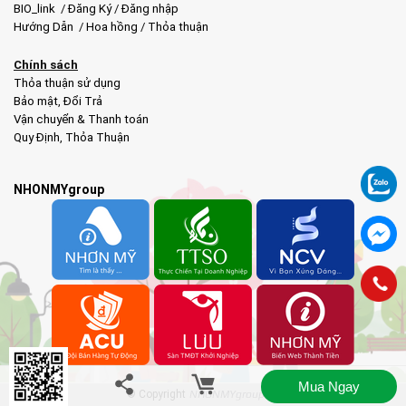
BIO_link
/
Đăng Ký
/
Đăng nhập
Hướng Dẫn
/
Hoa hồng
/
Thỏa thuận
Chính sách
Thỏa thuận sử dụng
Bảo mật
,
Đổi Trả
Vận chuyển & Thanh toán
Quy Định
,
Thỏa Thuận
NHONMYgroup
Mua Ngay
© Copyright