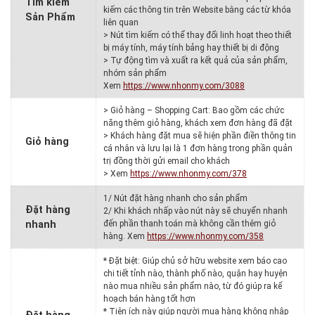
Tìm kiếm
kiếm các thông tin trên Website bằng các từ khóa
Sản Phẩm
liên quan
> Nút tìm kiếm có thể thay đổi linh hoạt theo thiết
bị máy tính, máy tính bảng hay thiết bị di động
> Tự động tìm và xuất ra kết quả của sản phẩm,
nhóm sản phẩm
Xem
https://www.nhonmy.com/3088
> Giỏ hàng – Shopping Cart: Bao gồm các chức
năng thêm giỏ hàng, khách xem đơn hàng đã đặt
> Khách hàng đặt mua sẽ hiện phần điền thông tin
Giỏ hàng
cá nhân và lưu lại là 1 đơn hàng trong phần quản
trị đồng thời gửi email cho khách
> Xem
https://www.nhonmy.com/378
1/ Nút đặt hàng nhanh cho sản phẩm
Đặt hàng
2/ Khi khách nhấp vào nút này sẽ chuyển nhanh
nhanh
đến phần thanh toán mà không cần thêm giỏ
hàng. Xem
https://www.nhonmy.com/358
* Đặt biệt: Giúp chủ sở hữu website xem báo cao
chi tiết tỉnh nào, thành phố nào, quận hay huyện
nào mua nhiều sản phẩm nào, từ đó giúp ra kế
hoạch bán hàng tốt hơn
* Tiện ích này giúp người mua hàng không nhập