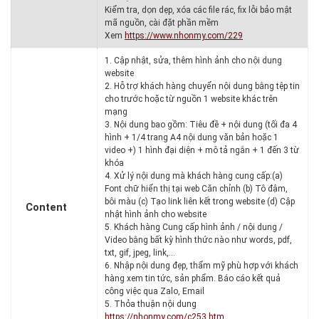
Kiểm tra, dọn dẹp, xóa các file rác, fix lỗi bảo mật
mã nguồn, cài đặt phần mềm
Xem
https://www.nhonmy.com/229
1. Cập nhật, sửa, thêm hình ảnh cho nội dung
website
2. Hỗ trợ khách hàng chuyển nội dung bằng tệp tin
cho trước hoặc từ nguồn 1 website khác trên
mạng
3. Nội dung bao gồm: Tiêu đề + nội dung (tối đa 4
hình + 1/4 trang A4 nội dung văn bản hoặc 1
video +) 1 hình đại diện + mô tả ngắn + 1 đến 3 từ
khóa
4. Xử lý nội dung mà khách hàng cung cấp:(a)
Font chữ hiển thị tại web Căn chỉnh (b) Tô đậm,
bôi màu (c) Tạo link liên kết trong website (d) Cập
Content
nhật hình ảnh cho website
5. Khách hàng Cung cấp hình ảnh / nội dung /
Video bằng bất kỳ hình thức nào như words, pdf,
txt, gif, jpeg, link,…
6. Nhập nội dung đẹp, thẩm mỹ phù hợp với khách
hàng xem tin tức, sản phẩm. Báo cáo kết quả
công việc qua Zalo, Email
5. Thỏa thuận nội dung
https://nhonmy.com/c253.htm