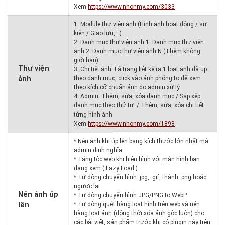
Xem
https://www.nhonmy.com/3033
1. Module thư viện ảnh (Hình ảnh hoạt động / sự
kiện / Giao lưu,…)
2. Danh mục thư viện ảnh 1. Danh mục thư viện
ảnh 2. Danh mục thư viện ảnh N (Thêm không
giới hạn)
Thư viện
3. Chi tiết ảnh: Là trang liệt kê ra 1 loạt ảnh đã up
ảnh
theo danh mục, click vào ảnh phóng to để xem
theo kích cỡ chuẩn ảnh do admin xử lý
4. Admin: Thêm, sửa, xóa danh mục / Sắp xếp
danh mục theo thứ tự. / Thêm, sửa, xóa chi tiết
từng hình ảnh
Xem
https://www.nhonmy.com/1898
* Nén ảnh khi úp lên bằng kích thước lớn nhất mà
admin định nghĩa
* Tăng tốc web khi hiện hình với màn hình bạn
đang xem ( Lazy Load )
* Tự động chuyển hình .jpg, .gif, thành .png hoặc
ngược lại
Nén ảnh úp
* Tự động chuyển hình JPG/PNG to WebP
lên
* Tự động quét hàng loạt hình trên web và nén
hàng loạt ảnh (đồng thời xóa ảnh gốc luôn) cho
các bài viết, sản phẩm trước khi có plugin này trên