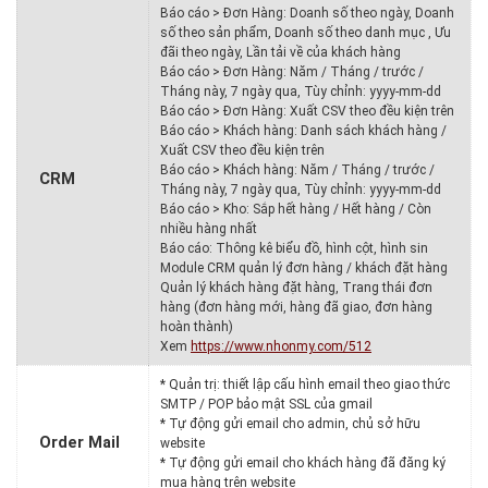
Báo cáo > Đơn Hàng: Doanh số theo ngày, Doanh
số theo sản phẩm, Doanh số theo danh mục , Ưu
đãi theo ngày, Lần tải về của khách hàng
Báo cáo > Đơn Hàng: Năm / Tháng / trước /
Tháng này, 7 ngày qua, Tùy chỉnh: yyyy-mm-dd
Báo cáo > Đơn Hàng: Xuất CSV theo đều kiện trên
Báo cáo > Khách hàng: Danh sách khách hàng /
Xuất CSV theo đều kiện trên
Báo cáo > Khách hàng: Năm / Tháng / trước /
CRM
Tháng này, 7 ngày qua, Tùy chỉnh: yyyy-mm-dd
Báo cáo > Kho: Sắp hết hàng / Hết hàng / Còn
nhiều hàng nhất
Báo cáo: Thông kê biểu đồ, hình cột, hình sin
Module CRM quản lý đơn hàng / khách đặt hàng
Quản lý khách hàng đặt hàng, Trang thái đơn
hàng (đơn hàng mới, hàng đã giao, đơn hàng
hoàn thành)
Xem
https://www.nhonmy.com/512
* Quản trị: thiết lập cấu hình email theo giao thức
SMTP / POP bảo mật SSL của gmail
* Tự động gửi email cho admin, chủ sở hữu
Order Mail
website
* Tự động gửi email cho khách hàng đã đăng ký
mua hàng trên website