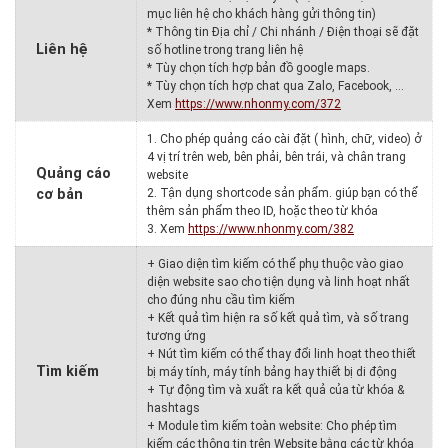
mục liên hệ cho khách hàng gửi thông tin)
* Thông tin Địa chỉ / Chi nhánh / Điện thoại sẽ đặt
Liên hệ
số hotline trong trang liên hệ
* Tùy chọn tích hợp bản đồ google maps.
* Tùy chọn tích hợp chat qua Zalo, Facebook, …
Xem
https://www.nhonmy.com/372
1. Cho phép quảng cáo cài đặt ( hình, chữ, video) ở
4 vị trí trên web, bên phải, bên trái, và chân trang
Quảng cáo
website
cơ bản
2. Tận dụng shortcode sản phẩm. giúp bạn có thể
thêm sản phẩm theo ID, hoặc theo từ khóa
3. Xem
https://www.nhonmy.com/382
+ Giao diện tìm kiếm có thể phụ thuộc vào giao
diện website sao cho tiện dụng và linh hoạt nhất
cho đúng nhu cầu tìm kiếm
+ Kết quả tìm hiện ra số kết quả tìm, và số trang
tương ứng
+ Nút tìm kiếm có thể thay đổi linh hoạt theo thiết
Tìm kiếm
bị máy tính, máy tính bảng hay thiết bị di động
+ Tự động tìm và xuất ra kết quả của từ khóa &
hashtags
+ Module tìm kiếm toàn website: Cho phép tìm
kiếm các thông tin trên Website bằng các từ khóa