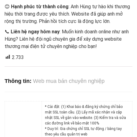
😊
Hạnh phúc từ thành công
: Anh Hùng tự hào khi thương
hiệu thời trang được yêu thích. Website đã giúp anh mở
rộng thị trường. Phản hồi tích cực là động lực lớn.
📞
Liên hệ ngay hôm nay
: Muốn kinh doanh online như anh
Hùng? Liên hệ đội ngũ chuyên gia để xây dựng website
thương mại điện tử chuyên nghiệp cho bạn!
2.733
Thông tin:
Web mua bán chuyên nghiệp
* Cài đặt: (1) Khai báo & đăng ký chứng chỉ bảo
mật SSL toàn cầu. (2) Lấy mã xác nhận và cập
nhật SSL về gắn vào website. (3) Kiểm tra và sửa
các đường link về bảo mật 100%
* Duy trì: Gia chứng chỉ SSL tự động / bằng tay
theo yêu cầu quản trị web