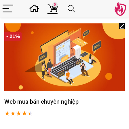
0
- 21%
Web mua bán chuyên nghiệp
★
★
★
★
★