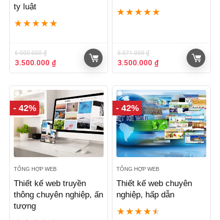
ty luật
★
★
★
★
★
★
★
★
★
★
6.000.000
₫
5.071.000
₫
Giá
Giá
Giá
Giá
3.500.000
₫
3.500.000
₫
gốc
hiện
gốc
hiện
là:
tại
là:
tại
6.000.000 ₫.
là:
5.071.000 ₫.
là:
3.500.000 ₫.
3.500.000 ₫.
- 42%
- 42%
TỔNG HỢP WEB
TỔNG HỢP WEB
Thiết kế web truyền
Thiết kế web chuyên
thông chuyên nghiệp, ấn
nghiệp, hấp dẫn
tượng
★
★
★
★
★