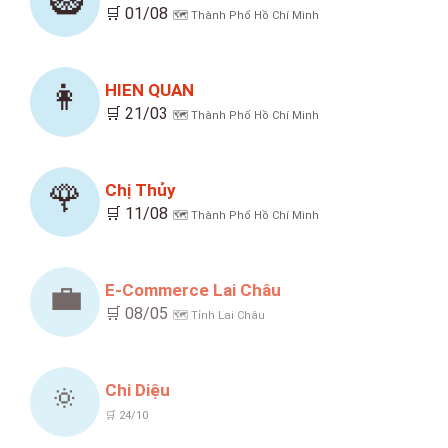
🛒 01/08
🗺️ Thành Phố Hồ Chí Minh
👩
HIEN QUAN
🛒 21/03
🗺️ Thành Phố Hồ Chí Minh
🌹
Chị Thủy
🛒 11/08
🗺️ Thành Phố Hồ Chí Minh
💼
E-Commerce Lai Châu
🛒 08/05
🗺️ Tỉnh Lai Châu
🔅
Chi Diệu
🛒 24/10