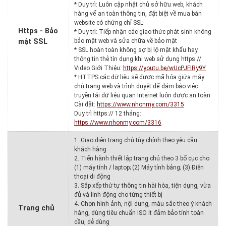
* Duy trì: Luôn cập nhật chủ sở hữu web, khách
hàng vể an toàn thông tin, đặt biệt về mua bán
website có chứng chỉ SSL
Https - Bảo
* Duy trì: Tiếp nhận các giao thức phát sinh không
mật SSL
bảo mật web và sửa chữa về bảo mật
* SSL hoàn toàn không sợ bị lộ mật khẩu hay
thông tin thẻ tín dụng khi web sử dụng https://
Video Giới Thiệu:
https://youtu.be/wUcPJFIRy9Y
* HTTPS các dữ liệu sẽ được mã hóa giữa máy
chủ trang web và trình duyệt để đảm bảo việc
truyền tải dữ liệu quan Internet luôn được an toàn
Cài đặt:
https://www.nhonmy.com/3315
Duy trì https:// 12 tháng:
https://www.nhonmy.com/3316
1. Giao diện trang chủ tùy chỉnh theo yêu cầu
khách hàng
2. Tiến hành thiết lập trang chủ theo 3 bố cục cho
(1) máy tính / laptop; (2) Máy tính bảng; (3) Điện
thoại di động
3. Sắp xếp thứ tự thông tin hài hòa, tiện dụng, vừa
đủ và linh động cho từng thiết bị
4. Chọn hình ảnh, nội dung, màu sắc theo ý khách
Trang chủ
hàng, dùng tiêu chuẩn ISO it đảm bảo tính toàn
cầu, dễ dùng