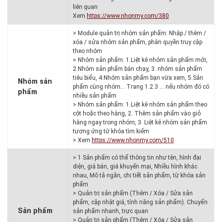
liên quan
Xem
https://www.nhonmy.com/380
> Module quản trị nhóm sản phẩm: Nhập / thêm /
xóa / sửa nhóm sản phẩm, phân quyền truy cập
theo nhóm
> Nhóm sản phẩm: 1.Liệt kê nhóm sản phẩm mới,
2.Nhóm sản phẩm bán chạy, 3. nhóm sản phẩm
tiêu biểu, 4.Nhóm sản phẩm bạn vừa xem, 5.Sản
Nhóm sản
phẩm cùng nhóm… Trang 1.2.3 … nếu nhóm đó có
phẩm
nhiều sản phẩm
> Nhóm sản phẩm: 1.Liệt kê nhóm sản phẩm theo
cột hoặc theo hàng, 2. Thêm sản phẩm vào giỏ
hàng ngay trong nhóm, 3. Liệt kê nhóm sản phẩm
tương ứng từ khóa tìm kiếm
> Xem
https://www.nhonmy.com/510
> 1 Sản phẩm có thể thông tin như tên, hình đại
diện, giá bán, giá khuyến mại, Nhiều hình khác
nhau, Mô tả ngăn, chi tiết sản phẩm, từ khóa sản
phẩm
> Quản trị sản phẩm (Thêm / Xóa / Sửa sản
phẩm, cập nhật giá, tính năng sản phẩm). Chuyển
Sản phẩm
sản phẩm nhanh, trực quan
> Quản trị sản phẩm (Thêm / Xóa / Sửa sản