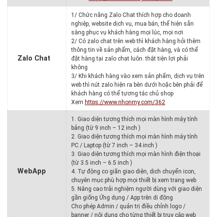
1/ Chức năng Zalo Chat thích hợp cho doanh
nghiệp, website dịch vụ, mua bán, thể hiện sẵn
sàng phục vụ khách hàng mọi lúc, mọi nơi
2/ Có zalo chat trên web thì khách hàng hỏi thêm
thông tin về sản phẩm, cách đặt hàng, và có thể
Zalo Chat
đặt hàng tại zalo chat luôn. thật tiện lợi phải
không
3/ Khi khách hàng vào xem sản phẩm, dịch vụ trên
web thì nút zalo hiện ra bên dưới hoặc bên phải để
khách hàng có thể tương tác chủ shop
Xem
https://www.nhonmy.com/362
1. Giao diện tương thích mọi màn hình máy tính
bảng (từ 9 inch – 12 inch )
2. Giao diện tương thích mọi màn hình máy tính
PC / Laptop (từ 7 inch – 34 inch )
3. Giao diện tương thích mọi màn hình điện thoại
(từ 3.5 inch – 6.5 inch )
WebApp
4. Tự động co giãn giao diện, dịch chuyển icon,
chuyên mục phù hợp mọi thiết bị xem trang web
5. Nâng cao trải nghiệm người dùng với giao diện
gần giống Ứng dụng / App trên di động
Cho phép Admin / quản trị điều chỉnh logo /
banner / nội dung cho từng thiết bị truy cập web