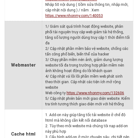
Nhập 50 nội dung ( Gồm sửa thông tin, nhập mới,
cập nhật nội dung ) / năm . Xem
https://www.nhonmy.com/140053
1/ Giám sát quá trình hoạt động website, phân
phối tài nguyên truy cập web giảm tải hệ thống,
tăng số lượng người dùng truy cập 1 thời điểm tối
đa
2/ Cập nhật phần mềm bảo vệ website, chống các
tấn công phổ biến, biến thể của hacker
3/ Chạy phần mềm nén ảnh, giảm dung lượng
Webmaster
website tối đa trong trường hợp phần mềm nén
ảnh không hoạt động do lỗi khách quan
4/ Cập nhật vá lỗi lõi phần mềm web phát sinh
theo thời gian. Cập nhật các tiện ích mở rộng
website
Web công ty
https://www.nhonmy.com/132606
5/ Cập nhật phiên bản mới giao diện website. Kiểm
tra tính tương thích giao diện mới với hệ thống
1. Add-on này giúp tăng tốc tải website ở chế độ
html mà không cần kết nối database
2. Tùy theo mỗi website mà chúng tôi nạp add-on
này phù hợp
Cache html
3. Cấu hình add-on ở mức chuyên sâu, chi tiết nên