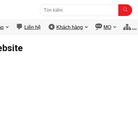
́o
Liên hệ
Khách hàng
MO
…
ebsite