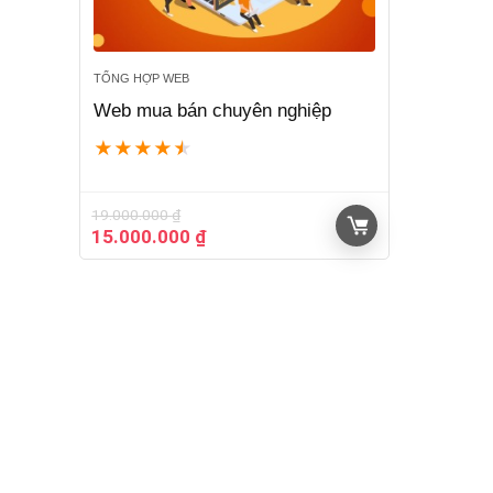
TỔNG HỢP WEB
Web mua bán chuyên nghiệp
★
★
★
★
★
19.000.000
₫
Giá
Giá
15.000.000
₫
gốc
hiện
là:
tại
19.000.000 ₫.
là:
15.000.000 ₫.