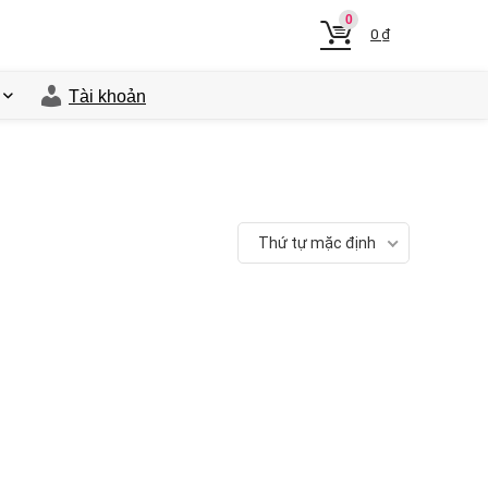
0
0
₫
Tài khoản
Thứ tự mặc định