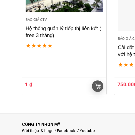
BÁO GIÁ CTV
Hệ thống quản lý tiếp thị liên kết (
free 3 tháng)
BÁO GIÁ 
★
★
★
★
★
Cài đặt
với hệ 
★
★
★
1
₫
750.0
CÔNG TY NHƠN MỸ
Giới thiệu & Logo
/
Facebook
/
Youtube