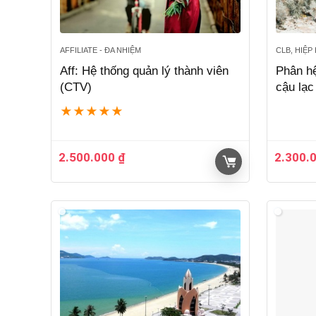
AFFILIATE - ĐA NHIỆM
CLB, HIỆP
Aff: Hệ thống quản lý thành viên
Phân hệ
(CTV)
cậu lạc
★
★
★
★
★
2.500.000
₫
2.300.