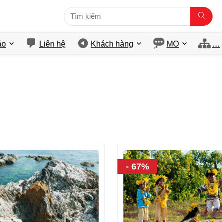
́o
Liên hệ
Khách hàng
MO
…
- 67%