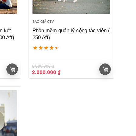
BÁO GIÁ CTV
ên kết
Phần mềm quản lý cộng tác viên (
00 Aff)
250 Aff)
★
★
★
★
★
6.000.000
₫
Giá
Giá
2.000.000
₫
gốc
hiện
là:
tại
6.000.000 ₫.
là:
2.000.000 ₫.