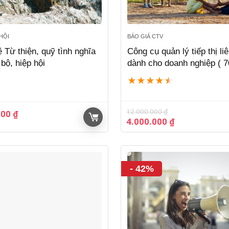
 HỘI
BÁO GIÁ CTV
 Từ thiện, quỹ tình nghĩa
Công cụ quản lý tiếp thị li
 bộ, hiệp hội
dành cho doanh nghiệp ( 7
★
★
★
★
★
12.000.000
₫
000
₫
Giá
Giá
4.000.000
₫
gốc
hiện
là:
tại
12.000.000 ₫.
là:
4.000.000 ₫.
- 42%