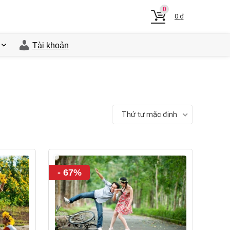
0
0
₫
Tài khoản
Thứ tự mặc định
- 67%