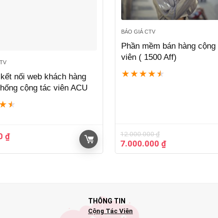
BÁO GIÁ CTV
Phần mềm bán hàng cộng 
viên ( 1500 Aff)
CTV
★
★
★
★
★
 kết nối web khách hàng
thống cộng tác viên ACU
★
★
12.000.000
₫
00
₫
Giá
Giá
7.000.000
₫
gốc
hiện
là:
tại
12.000.000 ₫.
là:
7.000.000 ₫.
THÔNG TIN
Cộng Tác Viên