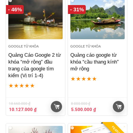
- 46%
- 31%
GOOGLE TỪ KHÓA
GOOGLE TỪ KHÓA
Quảng Cáo Google 2 từ
Quảng cáo google từ
khóa “mở rộng” đầu
khóa “cầu thang kính”
trang của google tìm
mở rộng
kiếm (Vị trí 1-4)
★
★
★
★
★
★
★
★
★
★
18.660.000
₫
8.000.000
₫
Giá
Giá
Giá
Giá
10.127.000
₫
5.500.000
₫
gốc
hiện
gốc
hiện
là:
tại
là:
tại
18.660.000 ₫.
là:
8.000.000 ₫.
là:
FEATURED!