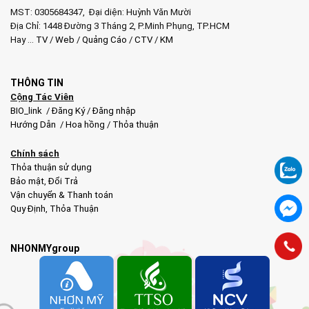
MST: 0305684347, Đại diện: Huỳnh Văn Mười
Địa Chỉ: 1448 Đường 3 Tháng 2, P.Minh Phụng, TP.HCM
Hay …
TV
/
Web
/
Quảng Cáo
/
CTV
/
KM
THÔNG TIN
Cộng Tác Viên
BIO_link
/
Đăng Ký
/
Đăng nhập
Hướng Dẫn
/
Hoa hồng
/
Thỏa thuận
Chính sách
Thỏa thuận sử dụng
Bảo mật
,
Đổi Trả
Vận chuyển & Thanh toán
Quy Định
,
Thỏa Thuận
NHONMYgroup