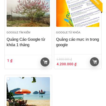
10.127.000 ₫.
5.500.000 ₫.
GOOGLE TÌM KIẾM
GOOGLE TỪ KHÓA
Quảng Cáo Google từ
Quảng cáo mực in trong
khóa 1 tháng
google
6.800.000
₫
1
₫
Giá
Giá
4.200.000
₫
gốc
hiện
là:
tại
6.800.000 ₫.
là:
4.200.000 ₫.