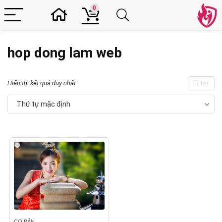
0
hop dong lam web
Hiển thị kết quả duy nhất
Filter
Thứ tự mặc định
CƠ BẢN