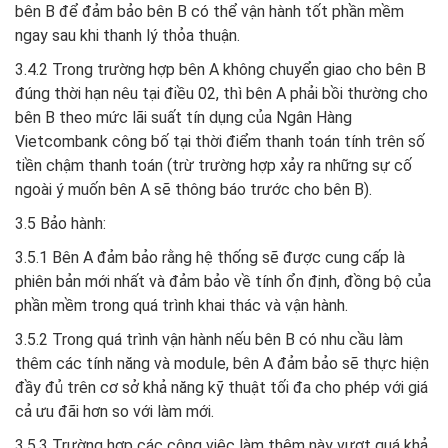
bên B để đảm bảo bên B có thể vận hành tốt phần mềm
ngay sau khi thanh lý thỏa thuận.
3.4.2 Trong trường hợp bên A không chuyển giao cho bên B
đúng thời hạn nêu tại điều 02, thì bên A phải bồi thường cho
bên B theo mức lãi suất tín dụng của Ngân Hàng
Vietcombank công bố tại thời điểm thanh toán tính trên số
tiền chậm thanh toán (trừ trường hợp xảy ra những sự cố
ngoài ý muốn bên A sẽ thông báo trước cho bên B).
3.5 Bảo hành:
3.5.1 Bên A đảm bảo rằng hệ thống sẽ được cung cấp là
phiên bản mới nhất và đảm bảo về tính ổn định, đồng bộ của
phần mềm trong quá trình khai thác và vận hành.
3.5.2 Trong quá trình vận hành nếu bên B có nhu cầu làm
thêm các tính năng và module, bên A đảm bảo sẽ thực hiện
đầy đủ trên cơ sở khả năng kỹ thuật tối đa cho phép với giá
cả ưu đãi hơn so với làm mới.
3.5.3 Trường hợp các công việc làm thêm này vượt quá khả