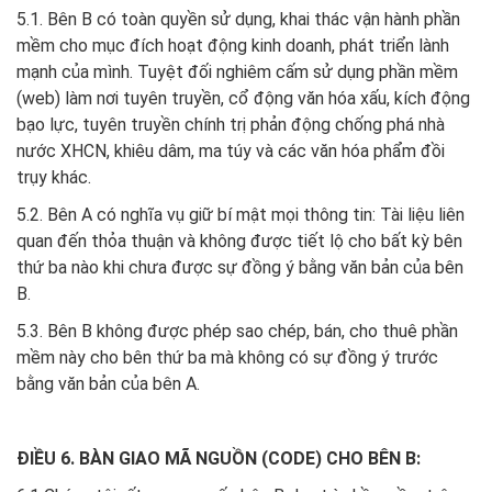
5.1. Bên B có toàn quyền sử dụng, khai thác vận hành phần
mềm cho mục đích hoạt động kinh doanh, phát triển lành
mạnh của mình. Tuyệt đối nghiêm cấm sử dụng phần mềm
(web) làm nơi tuyên truyền, cổ động văn hóa xấu, kích động
bạo lực, tuyên truyền chính trị phản động chống phá nhà
nước XHCN, khiêu dâm, ma túy và các văn hóa phẩm đồi
trụy khác.
5.2. Bên A có nghĩa vụ giữ bí mật mọi thông tin: Tài liệu liên
quan đến thỏa thuận và không được tiết lộ cho bất kỳ bên
thứ ba nào khi chưa được sự đồng ý bằng văn bản của bên
B.
5.3. Bên B không được phép sao chép, bán, cho thuê phần
mềm này cho bên thứ ba mà không có sự đồng ý trước
bằng văn bản của bên A.
ĐIỀU 6. BÀN GIAO MÃ NGUỒN (CODE) CHO BÊN B: