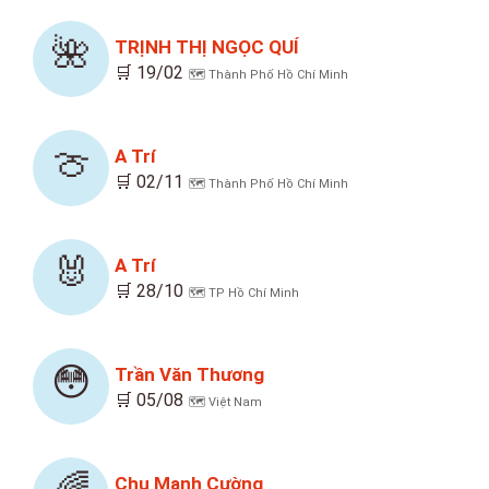
🌺
TRỊNH THỊ NGỌC QUÍ
🛒 19/02
🗺️ Thành Phố Hồ Chí Minh
🍈
A Trí
🛒 02/11
🗺️ Thành Phố Hồ Chí Minh
🐰
A Trí
🛒 28/10
🗺️ TP Hồ Chí Minh
😳
Trần Văn Thương
🛒 05/08
🗺️ Việt Nam
Chu Mạnh Cường