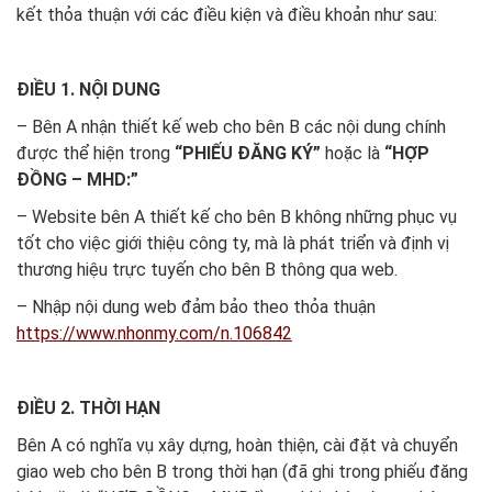
kết thỏa thuận với các điều kiện và điều khoản như sau:
ĐIỀU 1. NỘI DUNG
– Bên A nhận thiết kế web cho bên B các nội dung chính
được thể hiện trong
“PHIẾU ĐĂNG KÝ”
hoặc là
“HỢP
ĐỒNG – MHD:”
– Website bên A thiết kế cho bên B không những phục vụ
tốt cho việc giới thiệu công ty, mà là phát triển và định vị
thương hiệu trực tuyến cho bên B thông qua web.
– Nhập nội dung web đảm bảo theo thỏa thuận
https://www.nhonmy.com/n.106842
ĐIỀU 2. THỜI HẠN
Bên A có nghĩa vụ xây dựng, hoàn thiện, cài đặt và chuyển
giao web cho bên B trong thời hạn (đã ghi trong phiếu đăng