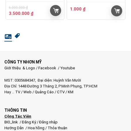
6.000.000
₫
1.000
₫
Giá
Giá
3.500.000
₫
gốc
hiện
là:
tại
6.000.000 ₫.
là:
3.500.000 ₫.
CÔNG TY NHƠN MỸ
Giới thiệu & Logo
/
Facebook
/
Youtube
MST: 0305684347, Đại diện: Huỳnh Văn Mười
Địa Chỉ: 1448 Đường 3 Tháng 2, P.Minh Phụng, TP.HCM
Hay …
TV
/
Web
/
Quảng Cáo
/
CTV
/
KM
THÔNG TIN
Cộng Tác Viên
BIO_link
/
Đăng Ký
/
Đăng nhập
Hướng Dẫn
/
Hoa hồng
/
Thỏa thuận