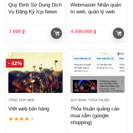
Quy Định Sử Dụng Dịch
Webmaster Nhận quản
Vụ Đăng Ký Icp-News
trị web, quản lý web
1.000
₫
6.500.000
₫
- 42%
TỔNG HỢP WEB
QUY ĐỊNH, THỎA THUẬN
Viết web bán hàng
Thỏa thuận quảng cáo
mua sắm (google
★
★
★
★
★
shopping)