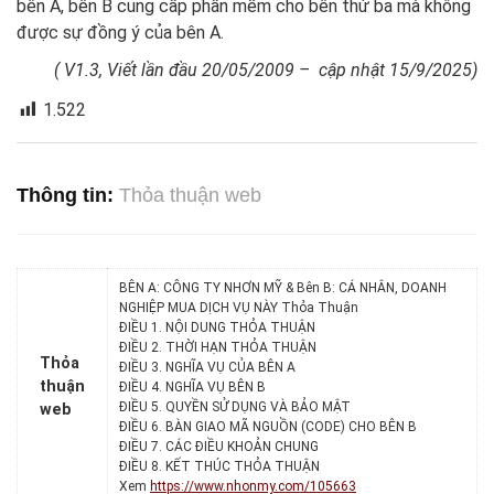
bên A, bên B cung cấp phần mềm cho bên thứ ba mà không
được sự đồng ý của bên A.
( V1.3, Viết lần đầu 20/05/2009 – cập nhật 15/9/2025)
1.522
Thông tin:
Thỏa thuận web
BÊN A: CÔNG TY NHƠN MỸ & Bên B: CÁ NHÂN, DOANH
NGHIỆP MUA DỊCH VỤ NÀY Thỏa Thuận
ĐIỀU 1. NỘI DUNG THỎA THUẬN
ĐIỀU 2. THỜI HẠN THỎA THUẬN
Thỏa
ĐIỀU 3. NGHĨA VỤ CỦA BÊN A
thuận
ĐIỀU 4. NGHĨA VỤ BÊN B
ĐIỀU 5. QUYỀN SỬ DỤNG VÀ BẢO MẬT
web
ĐIỀU 6. BÀN GIAO MÃ NGUỒN (CODE) CHO BÊN B
ĐIỀU 7. CÁC ĐIỀU KHOẢN CHUNG
ĐIỀU 8. KẾT THÚC THỎA THUẬN
Xem
https://www.nhonmy.com/105663