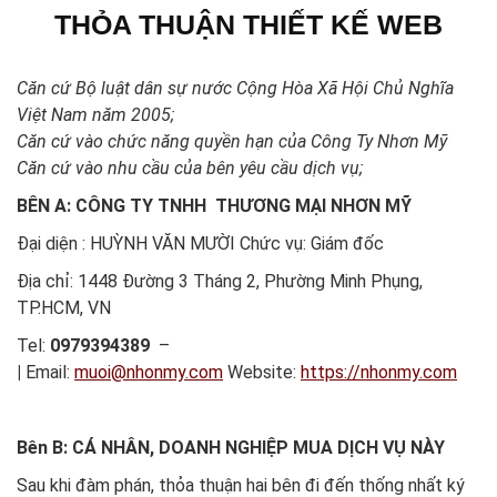
THỎA THUẬN THIẾT KẾ WEB
Căn cứ Bộ luật dân sự nước Cộng Hòa Xã Hội Chủ Nghĩa
Việt Nam năm 2005;
Căn cứ vào chức năng quyền hạn của Công Ty Nhơn Mỹ
Căn cứ vào nhu cầu của bên yêu cầu dịch vụ;
BÊN A:
CÔNG TY
TNHH THƯƠNG MẠI
NHƠN MỸ
Đại diện : HUỲNH VĂN MƯỜI Chức vụ: Giám đốc
Địa chỉ: 1448 Đường 3 Tháng 2, Phường Minh Phụng,
TP.HCM, VN
Tel:
0979394389
–
|
Email:
muoi@nhonmy.com
Website:
https://nhonmy.com
Bên B: CÁ NHÂN, DOANH NGHIỆP MUA DỊCH VỤ NÀY
Sau khi đàm phán, thỏa thuận hai bên đi đến thống nhất ký