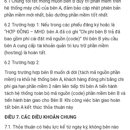
6.1 Chúng tôi rất mong muốn bên B duy trì phần mềm trên
hệ thống máy chủ của bên A, đảm bảo cập nhật phiên bản
phần mềm mới nhất, bảo dưỡng phần mềm tốt nhất.
6.2 Trường hợp 1: Nếu trong các phiếu đăng ký hoặc là
“HỢP ĐỒNG – MHD: bên A đã có ghi “Chi phí bên B trả đã
bao gồm phí cài đặt mã nguồn (code)” thì bên B yêu cầu
bên A cung cấp tài khoản quản trị lưu trữ phần mềm
(hosting) là hoàn tất.
6.2 Trường hợp 2:
Trong trường hợp bên B muốn di dời (tách mã nguồn phần
mềm) ra khỏi hệ thống bên A, khách hàng đóng phí bằng chi
phí gia hạn phần mềm 2 năm liên tiếp thì bên A tiến hành
tách hệ thống toàn bộ mã nguồn (code) phần mềm bên B và
tiến hành bàn giao cho Bên B. Khi công việc bàn giao hoàn
tất bên A kết thúc thỏa thuận này.
ĐIỀU 7. CÁC ĐIỀU KHOẢN CHUNG
7.1. Thỏa thuận có hiệu lực kể từ ngày ký, không bên nào