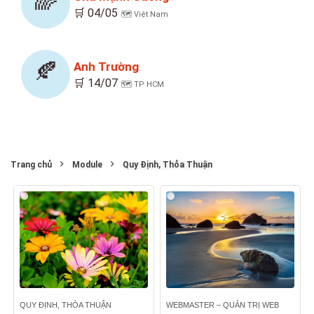
🌈
🛒 04/05
🗺️ Việt Nam
🍂
Anh Trường
🛒 14/07
🗺️ TP HCM
Trang chủ
Module
Quy Định, Thỏa Thuận
QUY ĐỊNH, THỎA THUẬN
WEBMASTER – QUẢN TRỊ WEB