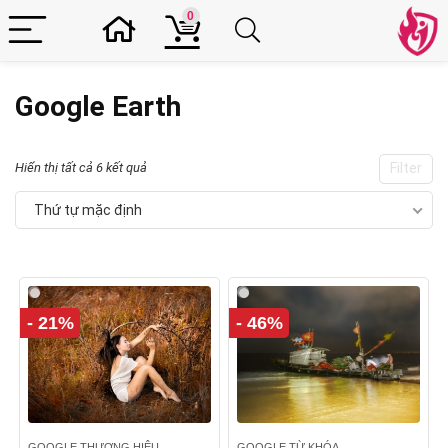
0
Google Earth
Hiển thị tất cả 6 kết quả
Filter
Thứ tự mặc định
- 21%
- 46%
GOOGLE THƯƠNG HIỆU
GOOGLE TỪ KHÓA