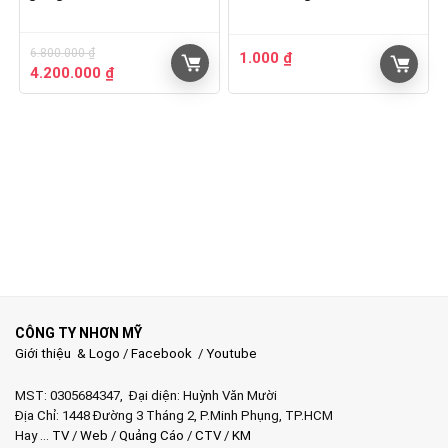
6.800.000
₫
1.000
₫
Giá
Giá
4.200.000
₫
gốc
hiện
là:
tại
6.800.000 ₫.
là:
4.200.000 ₫.
CÔNG TY NHƠN MỸ
Giới thiệu & Logo
/
Facebook
/
Youtube
MST: 0305684347, Đại diện: Huỳnh Văn Mười
Địa Chỉ: 1448 Đường 3 Tháng 2, P.Minh Phụng, TP.HCM
Hay …
TV
/
Web
/
Quảng Cáo
/
CTV
/
KM