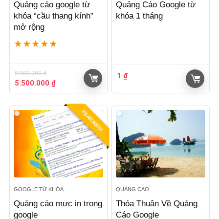
Quảng cáo google từ
Quảng Cáo Google từ
khóa “cầu thang kính”
khóa 1 tháng
mở rộng
★
★
★
★
★
8.000.000
₫
1
₫
Giá
Giá
5.500.000
₫
gốc
hiện
là:
tại
8.000.000 ₫.
là:
FEATURED!
5.500.000 ₫.
GOOGLE TỪ KHÓA
QUẢNG CÁO
Quảng cáo mực in trong
Thỏa Thuận Về Quảng
google
Cáo Google