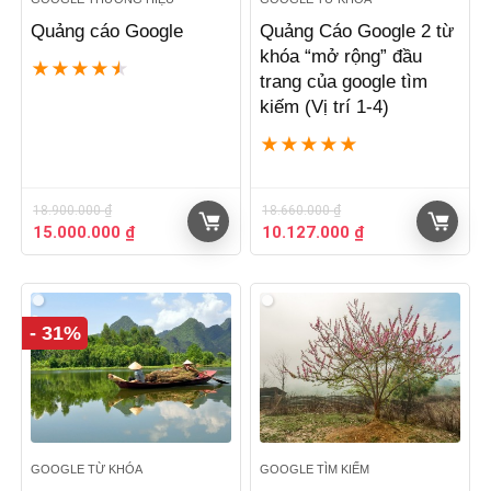
Quảng cáo Google
Quảng Cáo Google 2 từ
khóa “mở rộng” đầu
★
★
★
★
★
trang của google tìm
kiếm (Vị trí 1-4)
★
★
★
★
★
18.900.000
₫
18.660.000
₫
Giá
Giá
Giá
Giá
15.000.000
₫
10.127.000
₫
gốc
hiện
gốc
hiện
là:
tại
là:
tại
18.900.000 ₫.
là:
18.660.000 ₫.
là:
15.000.000 ₫.
10.127.000 ₫.
- 31%
GOOGLE TỪ KHÓA
GOOGLE TÌM KIẾM