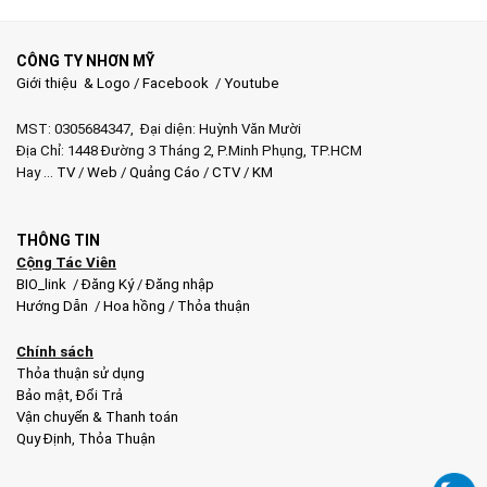
4.200.000 ₫.
CÔNG TY NHƠN MỸ
Giới thiệu & Logo
/
Facebook
/
Youtube
MST: 0305684347, Đại diện: Huỳnh Văn Mười
Địa Chỉ: 1448 Đường 3 Tháng 2, P.Minh Phụng, TP.HCM
Hay …
TV
/
Web
/
Quảng Cáo
/
CTV
/
KM
THÔNG TIN
Cộng Tác Viên
BIO_link
/
Đăng Ký
/
Đăng nhập
Hướng Dẫn
/
Hoa hồng
/
Thỏa thuận
Chính sách
Thỏa thuận sử dụng
Bảo mật
,
Đổi Trả
Vận chuyển & Thanh toán
Quy Định
,
Thỏa Thuận