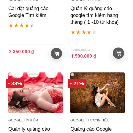
Cài đặt quảng cáo
Quản lý quảng cáo
Google Tìm kiếm
google tìm kiếm hàng
tháng ( 1 -10 từ khóa)
★
★
★
★
★
★
★
★
★
★
1.900.000
₫
2.350.000
₫
Giá
Giá
1.500.000
₫
gốc
hiện
là:
tại
1.900.000 ₫.
là:
1.500.000 ₫.
- 38%
- 21%
GOOGLE TÌM KIẾM
GOOGLE THƯƠNG HIỆU
Quản lý quảng cáo
Quảng cáo Google