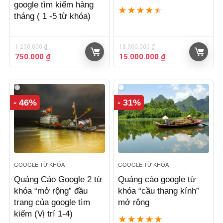
google tìm kiếm hàng
★
★
★
★
★
tháng ( 1 -5 từ khóa)
1.200.000
₫
18.900.000
₫
Giá
Giá
Giá
Giá
750.000
₫
15.000.000
₫
gốc
hiện
gốc
hiện
là:
tại
là:
tại
1.200.000 ₫.
là:
18.900.000 ₫.
là:
750.000 ₫.
15.000.000 ₫.
- 46%
- 31%
GOOGLE TỪ KHÓA
GOOGLE TỪ KHÓA
Quảng Cáo Google 2 từ
Quảng cáo google từ
khóa “mở rộng” đầu
khóa “cầu thang kính”
trang của google tìm
mở rộng
kiếm (Vị trí 1-4)
★
★
★
★
★