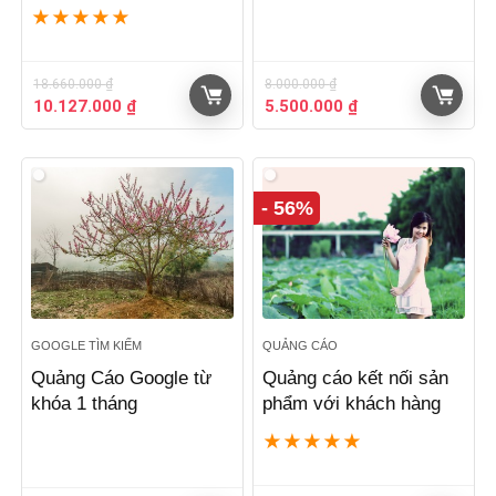
★
★
★
★
★
18.660.000
₫
8.000.000
₫
Giá
Giá
Giá
Giá
10.127.000
₫
5.500.000
₫
gốc
hiện
gốc
hiện
là:
tại
là:
tại
18.660.000 ₫.
là:
8.000.000 ₫.
là:
10.127.000 ₫.
5.500.000 ₫.
- 56%
GOOGLE TÌM KIẾM
QUẢNG CÁO
Quảng Cáo Google từ
Quảng cáo kết nối sản
khóa 1 tháng
phẩm với khách hàng
★
★
★
★
★