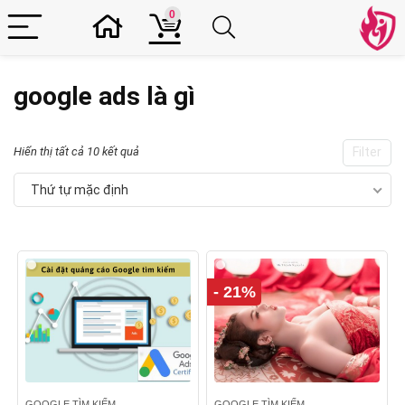
0
google ads là gì
Hiển thị tất cả 10 kết quả
Filter
Thứ tự mặc định
- 21%
GOOGLE TÌM KIẾM
GOOGLE TÌM KIẾM