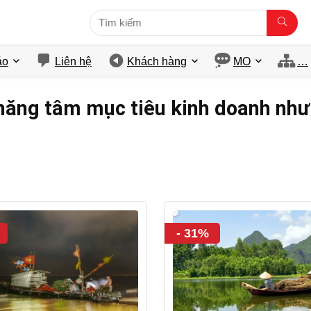
́o
Liên hệ
Khách hàng
MO
…
năng tâm mục tiêu kinh doanh như
- 31%