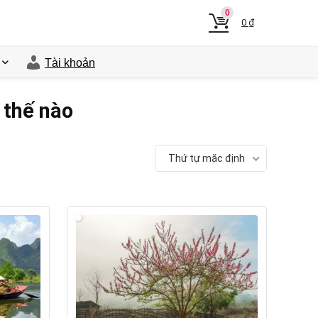
0
0
₫
Tài khoản
 thế nào
Thứ tự mặc định