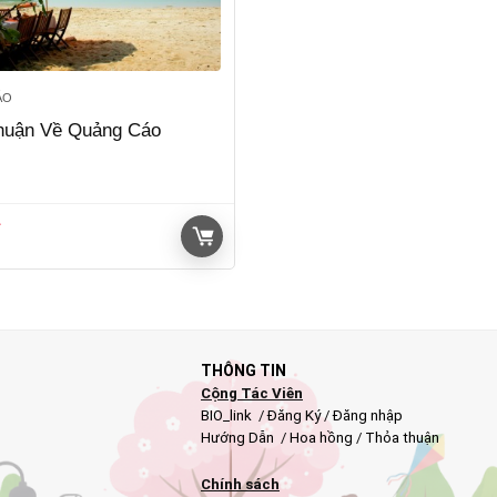
́O
huận Về Quảng Cáo
₫
THÔNG TIN
Cộng Tác Viên
BIO_link
/
Đăng Ký
/
Đăng nhập
Hướng Dẫn
/
Hoa hồng
/
Thỏa thuận
Chính sách