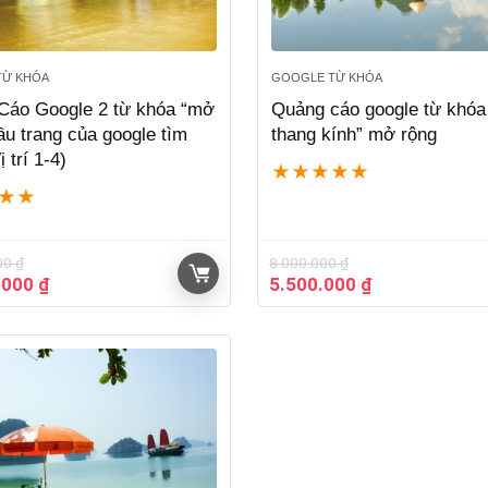
TỪ KHÓA
GOOGLE TỪ KHÓA
Cáo Google 2 từ khóa “mở
Quảng cáo google từ khóa
ầu trang của google tìm
thang kính” mở rộng
 trí 1-4)
★
★
★
★
★
★
★
00
₫
8.000.000
₫
Giá
Giá
Giá
.000
₫
5.500.000
₫
hiện
gốc
hiện
tại
là:
tại
000 ₫.
là:
8.000.000 ₫.
là:
10.127.000 ₫.
5.500.000 ₫.