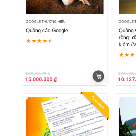
GOOGLE THƯƠNG HIỆU
GOOGLE 
Quảng cáo Google
Quảng 
rộng” đ
★
★
★
★
★
kiếm (Vị
★
★
★
18.900.000
₫
18.660.0
Giá
Giá
Giá
15.000.000
₫
10.127
gốc
hiện
gốc
là:
tại
là:
18.900.000 ₫.
là:
18.660.
FEATURED!
15.000.000 ₫.