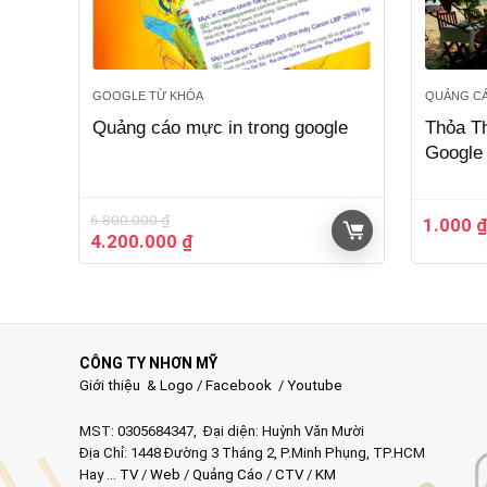
GOOGLE TỪ KHÓA
QUẢNG CA
Quảng cáo mực in trong google
Thỏa T
Google
6.800.000
₫
1.000
Giá
Giá
4.200.000
₫
gốc
hiện
là:
tại
6.800.000 ₫.
là:
4.200.000 ₫.
CÔNG TY NHƠN MỸ
Giới thiệu & Logo
/
Facebook
/
Youtube
MST: 0305684347, Đại diện: Huỳnh Văn Mười
Địa Chỉ: 1448 Đường 3 Tháng 2, P.Minh Phụng, TP.HCM
Hay …
TV
/
Web
/
Quảng Cáo
/
CTV
/
KM