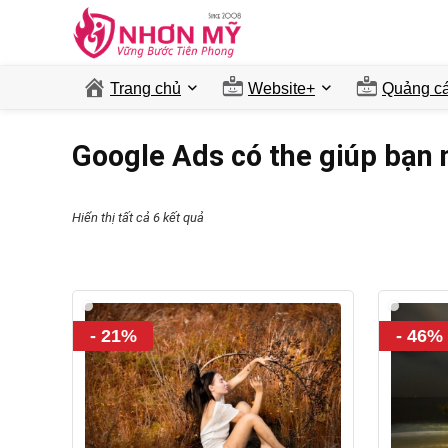
Trang chủ
Website+
Quảng ca
Google Ads có the giúp bạn 
Hiển thị tất cả 6 kết quả
- 21%
- 46%