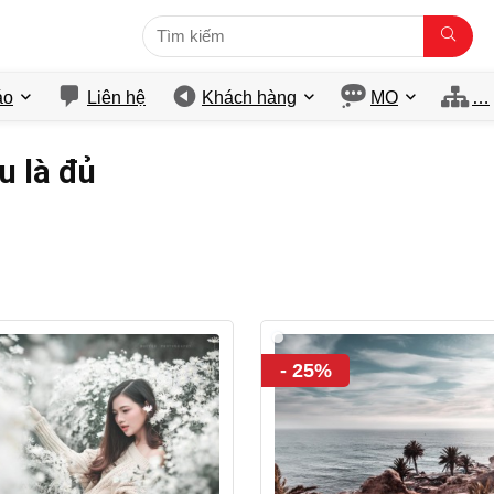
́o
Liên hệ
Khách hàng
MO
…
u là đủ
- 25%