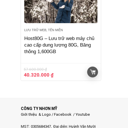
LƯU TRỮ WEB, TÊN MIỀN
Host80G – Lưu trữ web máy chủ
cao cấp dung lượng 80G, Băng
thông 1,600GB
57.600.000
₫
Giá
Giá
40.320.000
₫
gốc
hiện
là:
tại
57.600.000 ₫.
là:
40.320.000 ₫.
CÔNG TY NHƠN MỸ
Giới thiệu & Logo
/
Facebook
/
Youtube
MST: 0305684347, Đại diện: Huỳnh Văn Mười