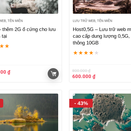
WEB, TÊN MIỀN
LƯU TRỮ WEB, TÊN MIỀN
 thêm 2G ổ cứng cho lưu
Host0,5G – Lưu trữ web 
 tại
cao cấp dung lượng 0,5G,
thông 10GB
★
★
★
★
★
★
★
800.000
₫
000
₫
Giá
Giá
600.000
₫
gốc
hiện
là:
tại
800.000 ₫.
là:
600.000 ₫.
- 43%