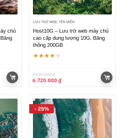
LƯU TRỮ WEB, TÊN MIỀN
máy chủ
Host10G – Lưu trữ web máy chủ
 Băng
cao cấp dung lượng 10G, Băng
thông 200GB
★
★
★
★
★
9.600.000
₫
Giá
Giá
6.720.000
₫
gốc
hiện
là:
tại
9.600.000 ₫.
là:
6.720.000 ₫.
- 25%