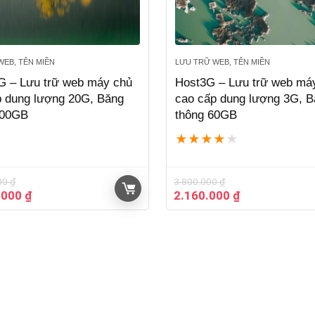
WEB, TÊN MIỀN
LƯU TRỮ WEB, TÊN MIỀN
G – Lưu trữ web máy chủ
Host3G – Lưu trữ web má
p dung lượng 20G, Băng
cao cấp dung lượng 3G, 
400GB
thông 60GB
★
★
★
★
★
00
₫
3.800.000
₫
Giá
Giá
Giá
.000
₫
2.160.000
₫
hiện
gốc
hiện
tại
là:
tại
000 ₫.
là:
3.800.000 ₫.
là:
12.240.000 ₫.
2.160.000 ₫.