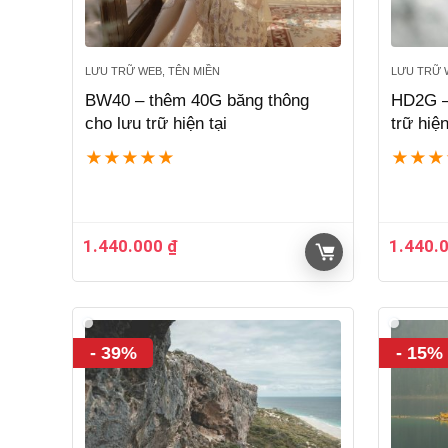
LƯU TRỮ WEB, TÊN MIỀN
LƯU TRỮ 
BW40 – thêm 40G băng thông
HD2G –
cho lưu trữ hiện tại
trữ hiện
★
★
★
★
★
★
★
★
1.440.000
₫
1.440.
- 39%
- 15%