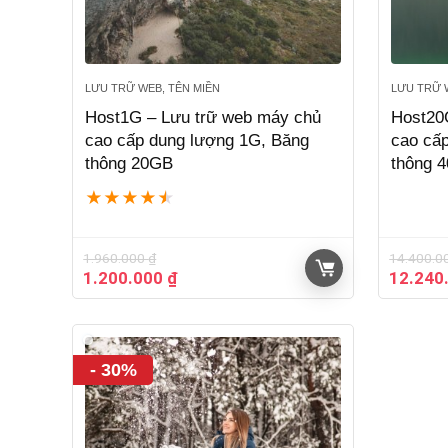
LƯU TRỮ WEB, TÊN MIỀN
LƯU TRỮ 
Host1G – Lưu trữ web máy chủ
Host20
cao cấp dung lượng 1G, Băng
cao cấ
thông 20GB
thông 
★
★
★
★
★
1.960.000
₫
14.400.0
Giá
Giá
Giá
1.200.000
₫
12.240
gốc
hiện
gốc
là:
tại
là:
1.960.000 ₫.
là:
14.400.
1.200.000 ₫.
- 30%