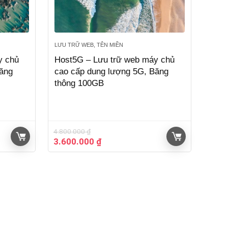
LƯU TRỮ WEB, TÊN MIỀN
y chủ
Host5G – Lưu trữ web máy chủ
Băng
cao cấp dung lượng 5G, Băng
thông 100GB
4.800.000
₫
Giá
Giá
3.600.000
₫
gốc
hiện
là:
tại
4.800.000 ₫.
là:
3.600.000 ₫.