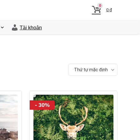
0
0
₫
Tài khoản
Thứ tự mặc định
- 30%