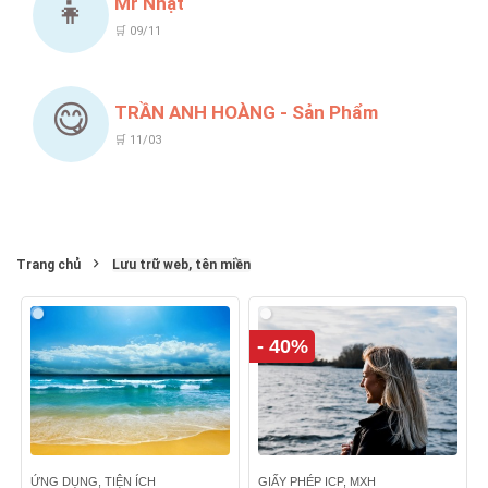
👧
Mr Nhật
🛒 09/11
😋
TRẦN ANH HOÀNG - Sản Phẩm
🛒 11/03
Trang chủ
Lưu trữ web, tên miền
- 40%
ỨNG DỤNG, TIỆN ÍCH
GIẤY PHÉP ICP, MXH