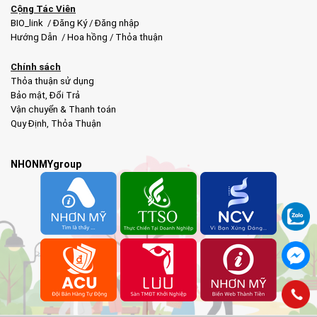
Cộng Tác Viên
BIO_link
/
Đăng Ký
/
Đăng nhập
Hướng Dẫn
/
Hoa hồng
/
Thỏa thuận
Chính sách
Thỏa thuận sử dụng
Bảo mật
,
Đổi Trả
Vận chuyển & Thanh toán
Quy Định
,
Thỏa Thuận
NHONMYgroup