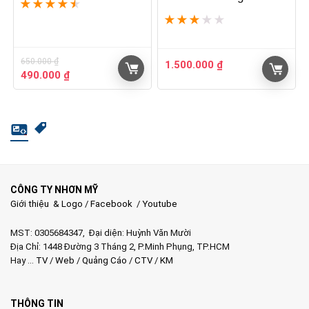
★
★
★
★
★
★
★
★
★
★
650.000
₫
1.500.000
₫
Giá
Giá
490.000
₫
gốc
hiện
là:
tại
650.000 ₫.
là:
490.000 ₫.
CÔNG TY NHƠN MỸ
Giới thiệu & Logo
/
Facebook
/
Youtube
MST: 0305684347, Đại diện: Huỳnh Văn Mười
Địa Chỉ: 1448 Đường 3 Tháng 2, P.Minh Phụng, TP.HCM
Hay …
TV
/
Web
/
Quảng Cáo
/
CTV
/
KM
THÔNG TIN