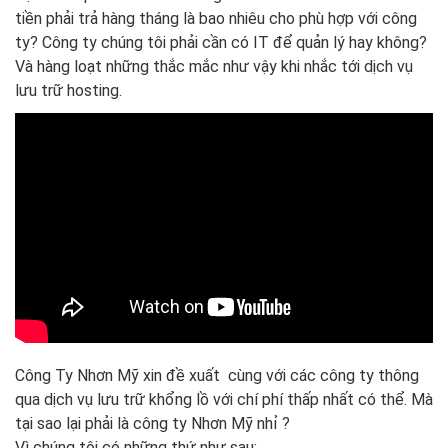
tiền phải trả hàng tháng là bao nhiêu cho phù hợp với công
ty? Công ty chúng tôi phải cần có IT để quản lý hay không?
Và hàng loạt những thắc mắc như vậy khi nhắc tới dịch vụ
lưu trữ hosting.
Công Ty Nhơn Mỹ xin đề xuất cùng với các công ty thông
qua dịch vụ lưu trữ khổng lồ với chí phí thấp nhất có thể. Mà
tại sao lại phải là công ty Nhơn Mỹ nhỉ ?
Vì chúng tôi có những thứ như sau: