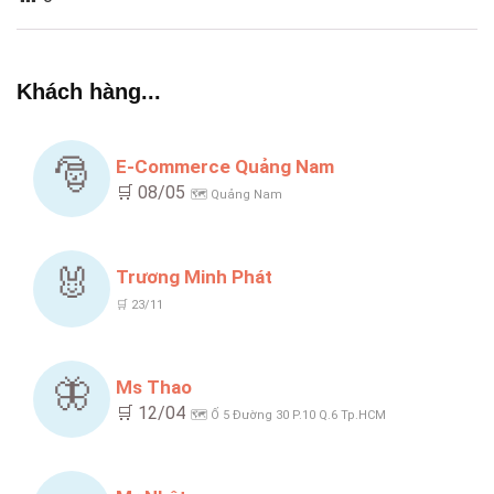
Khách hàng...
🎅
E-Commerce Quảng Nam
🛒 08/05
🗺️ Quảng Nam
🐰
Trương Minh Phát
🛒 23/11
🦋
Ms Thao
🛒 12/04
🗺️ Ố 5 Đường 30 P.10 Q.6 Tp.HCM