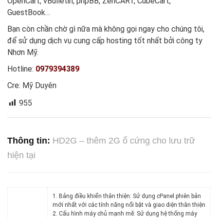
OpenCart, vBulletin, phpBB, ZenCART, CubeCart,
GuestBook…
Bạn còn chần chờ gì nữa mà không gọi ngay cho chúng tôi,
để sử dụng dịch vụ cung cấp hosting tốt nhất bởi công ty
Nhơn Mỹ.
Hotline:
0979394389
Cre: Mỹ Duyên
955
Thông tin:
HD2G – thêm 2G ổ cứng cho lưu trữ
hiện tại
1. Bảng điều khiển thân thiện: Sử dụng cPanel phiên bản
mới nhất với các tính năng nổi bật và giao diện thân thiện
2. Cấu hình máy chủ mạnh mẽ: Sử dụng hệ thống máy