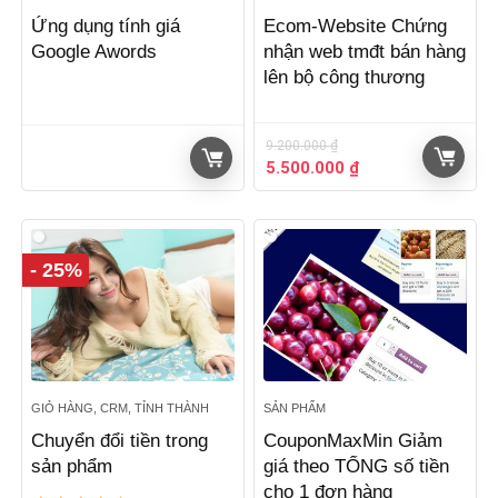
Ứng dụng tính giá
Ecom-Website Chứng
Google Awords
nhận web tmđt bán hàng
lên bộ công thương
9.200.000
₫
Giá
Giá
5.500.000
₫
gốc
hiện
là:
tại
9.200.000 ₫.
là:
5.500.000 ₫.
- 25%
GIỎ HÀNG, CRM, TỈNH THÀNH
SẢN PHẨM
Chuyển đổi tiền trong
CouponMaxMin Giảm
sản phẩm
giá theo TỔNG số tiền
cho 1 đơn hàng