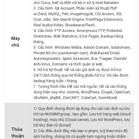
chủ Cisco, Dell và IBM với bộ vi xử lý Intel Nahalem
3. Cấu hình: Fpt Account, Phần mềm kỹ thuật PHP
w/Zend, MySQL, Perl, Imagemagick, CGI Access, SSI,
Cron Jobs, Site Search Engine, FrontPage Extensions,
Real Audio/Video, Shockwave/Flash,
4. Cấu hình: FTP Access, Anonymous FTP, Protected
Directories, Web Statistics, Error Pages, Backup Hàng
Máy
tháng,
chủ
5. Cấu hình: Windows Media, Addon Domain, Subdomain,
Private NS (ns.yourdomain.com), Web-Based Email,
Autoresponders, Spam Assassin, Box Trapper, ClamAV
Anti-Virus, Domains và trình quản lý web
6. Hỗ trợ kỹ thuật: tất cả các gói dịch vụ được hỗ trợ
24/7/365 thông qua hệ thống phiếu hỗ trợ. Dữ liệu được
backup hàng tuần / tháng
7. Tương thích hầu hết các mã nguồn: tất cả các thông
dụng hiện nay như Joomla, WordPress, Drupal, OpenCart,
vBulletin, phpBB, ZenCART, CubeCart, GuestBook…
1/ Quy định chung được áp dụng cho các các dịch vụ lưu
trữ tại NHONMYgroup , bao gồm: Lưu trữ trang web (cloud
hosting), máy chủ (Cloud server), Lưu trữ WordPress, lưu
trữ thư điện tử (Email)
Thỏa
2/ Các điều dưới đây, nếu bạn vi phạm, tuỳ theo mức độ
thuận
ảnh hưởng, chúng tôi có quyền tạm ngưng hoặc chấm