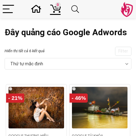
0
Đây quảng cáo Google Adwords
Hiển thị tất cả 6 kết quả
Filter
Thứ tự mặc định
- 21%
- 46%
GOOGLE THƯƠNG HIỆU
GOOGLE TỪ KHÓA