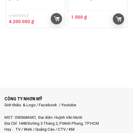
6.800.000
₫
1.000
₫
Giá
Giá
4.200.000
₫
gốc
hiện
là:
tại
6.800.000 ₫.
là:
4.200.000 ₫.
CÔNG TY NHƠN MỸ
Giới thiệu & Logo
/
Facebook
/
Youtube
MST: 0305684347, Đại diện: Huỳnh Văn Mười
Địa Chỉ: 1448 Đường 3 Tháng 2, P.Minh Phụng, TP.HCM
Hay …
TV
/
Web
/
Quảng Cáo
/
CTV
/
KM