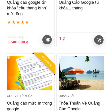
Quảng cáo google từ
Quảng Cáo Google từ
khóa “cầu thang kính”
khóa 1 tháng
mở rộng
★
★
★
★
★
8.000.000
₫
1
₫
Giá
Giá
5.500.000
₫
gốc
hiện
là:
tại
8.000.000 ₫.
là:
FEATURED!
5.500.000 ₫.
GOOGLE TỪ KHÓA
QUẢNG CÁO
Quảng cáo mực in trong
Thỏa Thuận Về Quảng
google
Cáo Google