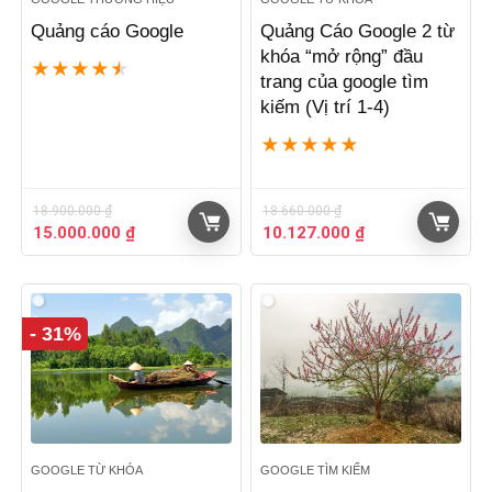
Quảng cáo Google
Quảng Cáo Google 2 từ
khóa “mở rộng” đầu
★
★
★
★
★
trang của google tìm
kiếm (Vị trí 1-4)
★
★
★
★
★
18.900.000
₫
18.660.000
₫
Giá
Giá
Giá
Giá
15.000.000
₫
10.127.000
₫
gốc
hiện
gốc
hiện
là:
tại
là:
tại
18.900.000 ₫.
là:
18.660.000 ₫.
là:
15.000.000 ₫.
10.127.000 ₫.
- 31%
GOOGLE TỪ KHÓA
GOOGLE TÌM KIẾM