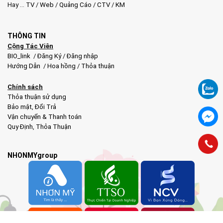
Hay …
TV
/
Web
/
Quảng Cáo
/
CTV
/
KM
THÔNG TIN
Cộng Tác Viên
BIO_link
/
Đăng Ký
/
Đăng nhập
Hướng Dẫn
/
Hoa hồng
/
Thỏa thuận
Chính sách
Thỏa thuận sử dụng
Bảo mật
,
Đổi Trả
Vận chuyển & Thanh toán
Quy Định
,
Thỏa Thuận
NHONMYgroup