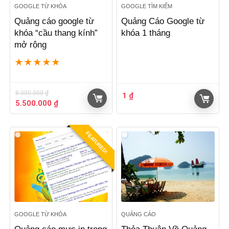
GOOGLE TỪ KHÓA
GOOGLE TÌM KIẾM
Quảng cáo google từ
Quảng Cáo Google từ
khóa “cầu thang kính”
khóa 1 tháng
mở rộng
★
★
★
★
★
8.000.000
₫
1
₫
Giá
Giá
5.500.000
₫
gốc
hiện
là:
tại
8.000.000 ₫.
là:
FEATURED!
5.500.000 ₫.
GOOGLE TỪ KHÓA
QUẢNG CÁO