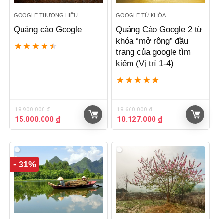
GOOGLE THƯƠNG HIỆU
GOOGLE TỪ KHÓA
Quảng cáo Google
Quảng Cáo Google 2 từ
khóa “mở rộng” đầu
★
★
★
★
★
trang của google tìm
kiếm (Vị trí 1-4)
★
★
★
★
★
18.900.000
₫
18.660.000
₫
Giá
Giá
Giá
Giá
15.000.000
₫
10.127.000
₫
gốc
hiện
gốc
hiện
là:
tại
là:
tại
18.900.000 ₫.
là:
18.660.000 ₫.
là:
15.000.000 ₫.
10.127.000 ₫.
- 31%