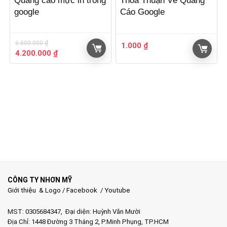
Quảng cáo mực in trong
Thỏa Thuận Về Quảng
google
Cáo Google
6.800.000
₫
1.000
₫
Giá
Giá
4.200.000
₫
gốc
hiện
là:
tại
6.800.000 ₫.
là:
4.200.000 ₫.
CÔNG TY NHƠN MỸ
Giới thiệu & Logo
/
Facebook
/
Youtube
MST: 0305684347, Đại diện: Huỳnh Văn Mười
Địa Chỉ: 1448 Đường 3 Tháng 2, P.Minh Phụng, TP.HCM