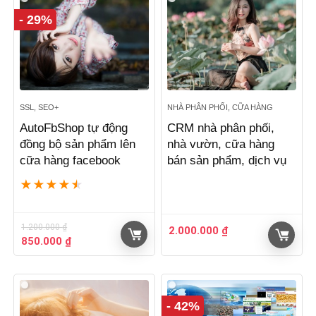
- 29%
SSL, SEO+
NHÀ PHÂN PHỐI, CỮA HÀNG
AutoFbShop tự động
CRM nhà phân phối,
đồng bộ sản phẩm lên
nhà vườn, cữa hàng
cữa hàng facebook
bán sản phẩm, dịch vụ
★
★
★
★
★
1.200.000
₫
2.000.000
₫
Giá
Giá
850.000
₫
gốc
hiện
là:
tại
1.200.000 ₫.
là:
850.000 ₫.
- 42%