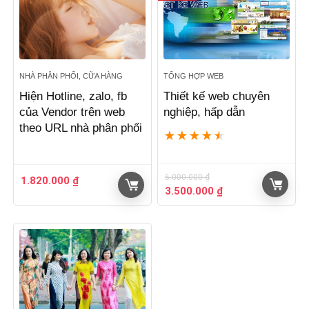
NHÀ PHÂN PHỐI, CỮA HÀNG
TỔNG HỢP WEB
Hiện Hotline, zalo, fb
Thiết kế web chuyên
của Vendor trên web
nghiệp, hấp dẫn
theo URL nhà phân phối
★
★
★
★
★
6.000.000
₫
1.820.000
₫
Giá
Giá
3.500.000
₫
gốc
hiện
là:
tại
6.000.000 ₫.
là:
3.500.000 ₫.