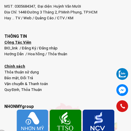
MST: 0305684347, Đại diện: Huỳnh Văn Mười
Địa Chỉ: 1448 Đường 3 Tháng 2, P.Minh Phụng, TP.HCM
Hay …
TV
/
Web
/
Quảng Cáo
/
CTV
/
KM
THÔNG TIN
Cộng Tác Viên
BIO_link
/
Đăng Ký
/
Đăng nhập
Hướng Dẫn
/
Hoa hồng
/
Thỏa thuận
Chính sách
Thỏa thuận sử dụng
Bảo mật
,
Đổi Trả
Vận chuyển & Thanh toán
Quy Định
,
Thỏa Thuận
NHONMYgroup