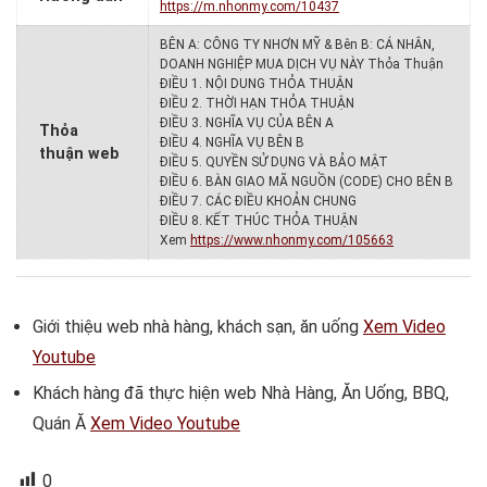
https://m.nhonmy.com/10437
BÊN A: CÔNG TY NHƠN MỸ & Bên B: CÁ NHÂN,
DOANH NGHIỆP MUA DỊCH VỤ NÀY Thỏa Thuận
ĐIỀU 1. NỘI DUNG THỎA THUẬN
ĐIỀU 2. THỜI HẠN THỎA THUẬN
ĐIỀU 3. NGHĨA VỤ CỦA BÊN A
Thỏa
ĐIỀU 4. NGHĨA VỤ BÊN B
thuận web
ĐIỀU 5. QUYỀN SỬ DỤNG VÀ BẢO MẬT
ĐIỀU 6. BÀN GIAO MÃ NGUỒN (CODE) CHO BÊN B
ĐIỀU 7. CÁC ĐIỀU KHOẢN CHUNG
ĐIỀU 8. KẾT THÚC THỎA THUẬN
Xem
https://www.nhonmy.com/105663
Giới thiệu web nhà hàng, khách sạn, ăn uống
Xem Video
Youtube
Khách hàng đã thực hiện web Nhà Hàng, Ăn Uống, BBQ,
Quán Ă
Xem Video Youtube
0