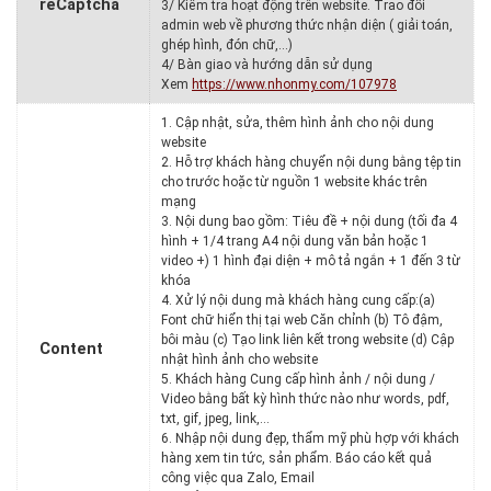
reCaptcha
3/ Kiểm tra hoạt động trên website. Trao đổi
admin web về phương thức nhận diện ( giải toán,
ghép hình, đón chữ,…)
4/ Bàn giao và hướng dẫn sử dụng
Xem
https://www.nhonmy.com/107978
1. Cập nhật, sửa, thêm hình ảnh cho nội dung
website
2. Hỗ trợ khách hàng chuyển nội dung bằng tệp tin
cho trước hoặc từ nguồn 1 website khác trên
mạng
3. Nội dung bao gồm: Tiêu đề + nội dung (tối đa 4
hình + 1/4 trang A4 nội dung văn bản hoặc 1
video +) 1 hình đại diện + mô tả ngắn + 1 đến 3 từ
khóa
4. Xử lý nội dung mà khách hàng cung cấp:(a)
Font chữ hiển thị tại web Căn chỉnh (b) Tô đậm,
bôi màu (c) Tạo link liên kết trong website (d) Cập
Content
nhật hình ảnh cho website
5. Khách hàng Cung cấp hình ảnh / nội dung /
Video bằng bất kỳ hình thức nào như words, pdf,
txt, gif, jpeg, link,…
6. Nhập nội dung đẹp, thẩm mỹ phù hợp với khách
hàng xem tin tức, sản phẩm. Báo cáo kết quả
công việc qua Zalo, Email