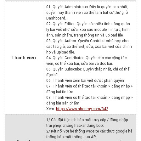
01. Quyền Administrator Đây là quyền cao nhất,
quyền này thành viên có thể làm bất cứ thứ gì ở
Dashboard.
02. Quyền Editor: Quyền có nhiều tính năng quản
lý bài viết như sửa, xóa các module Tin tực, hình
ảnh, sản phẩm, trang thông tin và upload file.
03. Quyền Author: Quyền Contributorhù hợp cho
các tác giả, có thể viết, sửa, xóa bài viết của chính
họ và upload file.
Thành viên
04. Quyền Contributor: Quyền cho các cộng tác
viên, có thể xóa bài, sửa bài và đọc bài.
05. Quyền Subscribe: Quyền thấp nhất, chỉ có thể
đọc bài
06. Thành viên xem bài viết được phân quyền
07. Thành viên có thể tạo tài khoản > đăng nhập >
đăng bài tin tức
08. Thành viên có thể tạo tài khoản > đăng nhập >
đăng bài sản phẩm
Xem:
https://www.nhonmy.com/342
1/ Cái đặt tiện ích bảo mật truy cập / đăng nhập
trái phép, chống hacker dùng boot
2/ Kết nối với hệ thống website xác thực google hệ
thống bảo mật thông qua API