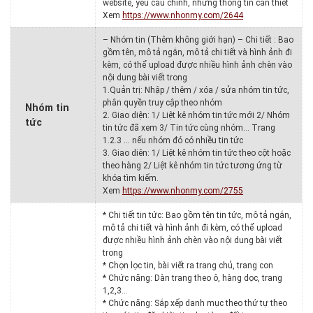
website, yêu cầu chính, những thông tin cần thiết
Xem
https://www.nhonmy.com/2644
– Nhóm tin (Thêm không giới hạn) – Chi tiết : Bao
gồm tên, mô tả ngắn, mô tả chi tiết và hình ảnh đi
kèm, có thể upload được nhiều hình ảnh chèn vào
nội dung bài viết trong
1.Quản trị: Nhập / thêm / xóa / sửa nhóm tin tức,
phân quyền truy cập theo nhóm
Nhóm tin
2. Giao diện: 1/ Liệt kê nhóm tin tức mới 2/ Nhóm
tức
tin tức đã xem 3/ Tin tức cùng nhóm… Trang
1.2.3 … nếu nhóm đó có nhiều tin tức
3. Giao diên: 1/ Liệt kê nhóm tin tức theo cột hoặc
theo hàng 2/ Liệt kê nhóm tin tức tương ứng từ
khóa tìm kiếm.
Xem
https://www.nhonmy.com/2755
* Chi tiết tin tức: Bao gồm tên tin tức, mô tả ngắn,
mô tả chi tiết và hình ảnh đi kèm, có thể upload
được nhiều hình ảnh chèn vào nội dung bài viết
trong
* Chọn lọc tin, bài viết ra trang chủ, trang con
* Chức năng: Dàn trang theo ô, hàng dọc, trang
1,2,3…
* Chức năng: Sắp xếp danh mục theo thứ tự theo