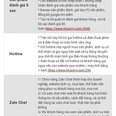
* Chủ website có thể chấp nhận / không chấp
đánh giá 5
nhận đánh giá sản phẩm của khách hàng
* Review sản phẩm đánh, giá Sao (*) sản phẩm,
sao
đồng bộ google tìm kiếm
* Tạo ra hệ quản trị đánh giá khách hàng, và trả
lời các đánh giá đó
Xem
https://www.nhonmy.com/3049
* Tiện ích này hỗ trợ gọi hotline cả điện thoại phím
cơ & điện thoại có màn hình cảm ứng
* Với hotline này người mua sản phẩm, dịch vụ có
thể nhấn và gọi ngay trên web sẽ tự động chuyển
Hotline
qua chế độ màn hình gọi điện thoại thông thường
> Điện thoại sẽ đặt số hotline và khách hàng gọi
ngay nếu vào website qua mobile / máy tính bảng
> Xem
https://www.nhonmy.com/296
1/ Chức năng Zalo Chat thích hợp cho doanh
nghiệp, website dịch vụ, mua bán, thể hiện sẵn
sàng phục vụ khách hàng mọi lúc, mọi nơi
2/ Có zalo chat trên web thì khách hàng hỏi thêm
thông tin về sản phẩm, cách đặt hàng, và có thể
Zalo Chat
đặt hàng tại zalo chat luôn. thật tiện lợi phải
không
3/ Khi khách hàng vào xem sản phẩm, dịch vụ trên