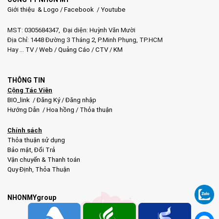
Giới thiệu & Logo
/
Facebook
/
Youtube
MST: 0305684347, Đại diện: Huỳnh Văn Mười
Địa Chỉ: 1448 Đường 3 Tháng 2, P.Minh Phụng, TP.HCM
Hay …
TV
/
Web
/
Quảng Cáo
/
CTV
/
KM
THÔNG TIN
Cộng Tác Viên
BIO_link
/
Đăng Ký
/
Đăng nhập
Hướng Dẫn
/
Hoa hồng
/
Thỏa thuận
Chính sách
Thỏa thuận sử dụng
Bảo mật
,
Đổi Trả
Vận chuyển & Thanh toán
Quy Định
,
Thỏa Thuận
NHONMYgroup