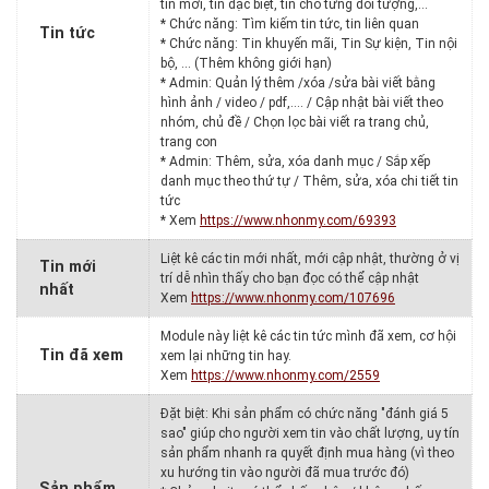
tin mới, tin đặc biệt, tin cho từng đối tượng,…
* Chức năng: Tìm kiếm tin tức, tin liên quan
Tin tức
* Chức năng: Tin khuyến mãi, Tin Sự kiện, Tin nội
bộ, … (Thêm không giới hạn)
* Admin: Quản lý thêm /xóa /sửa bài viết bằng
hình ảnh / video / pdf,…. / Cập nhật bài viết theo
nhóm, chủ đề / Chọn lọc bài viết ra trang chủ,
trang con
* Admin: Thêm, sửa, xóa danh mục / Sắp xếp
danh mục theo thứ tự / Thêm, sửa, xóa chi tiết tin
tức
* Xem
https://www.nhonmy.com/69393
Liệt kê các tin mới nhất, mới cập nhật, thường ở vị
Tin mới
trí dễ nhìn thấy cho bạn đọc có thể cập nhật
nhất
Xem
https://www.nhonmy.com/107696
Module này liệt kê các tin tức mình đã xem, cơ hội
Tin đã xem
xem lại những tin hay.
Xem
https://www.nhonmy.com/2559
Đặt biệt: Khi sản phẩm có chức năng "đánh giá 5
sao" giúp cho người xem tin vào chất lượng, uy tín
sản phẩm nhanh ra quyết định mua hàng (vì theo
xu hướng tin vào người đã mua trước đó)
Sản phẩm