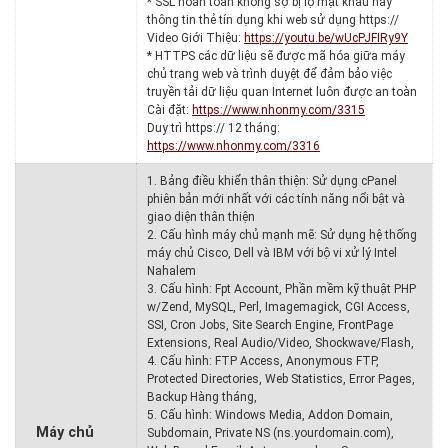
* SSL hoàn toàn không sợ bị lộ mật khẩu hay
thông tin thẻ tín dụng khi web sử dụng https://
Video Giới Thiệu:
https://youtu.be/wUcPJFIRy9Y
* HTTPS các dữ liệu sẽ được mã hóa giữa máy
chủ trang web và trình duyệt để đảm bảo việc
truyền tải dữ liệu quan Internet luôn được an toàn
Cài đặt:
https://www.nhonmy.com/3315
Duy trì https:// 12 tháng:
https://www.nhonmy.com/3316
1. Bảng điều khiển thân thiện: Sử dụng cPanel
phiên bản mới nhất với các tính năng nổi bật và
giao diện thân thiện
2. Cấu hình máy chủ mạnh mẽ: Sử dụng hệ thống
máy chủ Cisco, Dell và IBM với bộ vi xử lý Intel
Nahalem
3. Cấu hình: Fpt Account, Phần mềm kỹ thuật PHP
w/Zend, MySQL, Perl, Imagemagick, CGI Access,
SSI, Cron Jobs, Site Search Engine, FrontPage
Extensions, Real Audio/Video, Shockwave/Flash,
4. Cấu hình: FTP Access, Anonymous FTP,
Protected Directories, Web Statistics, Error Pages,
Backup Hàng tháng,
5. Cấu hình: Windows Media, Addon Domain,
Máy chủ
Subdomain, Private NS (ns.yourdomain.com),