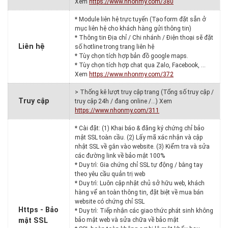
Xem
https://www.nhonmy.com/380
* Module liên hệ trực tuyến (Tạo form đặt sẵn ở
mục liên hệ cho khách hàng gửi thông tin)
* Thông tin Địa chỉ / Chi nhánh / Điện thoại sẽ đặt
Liên hệ
số hotline trong trang liên hệ
* Tùy chọn tích hợp bản đồ google maps.
* Tùy chọn tích hợp chat qua Zalo, Facebook, …
Xem
https://www.nhonmy.com/372
> Thống kê lượt truy cập trang (Tổng số truy cập /
Truy cập
truy cập 24h / đang online /…) Xem
https://www.nhonmy.com/311
* Cài đặt: (1) Khai báo & đăng ký chứng chỉ bảo
mật SSL toàn cầu. (2) Lấy mã xác nhận và cập
nhật SSL về gắn vào website. (3) Kiểm tra và sửa
các đường link về bảo mật 100%
* Duy trì: Gia chứng chỉ SSL tự động / bằng tay
theo yêu cầu quản trị web
* Duy trì: Luôn cập nhật chủ sở hữu web, khách
hàng vể an toàn thông tin, đặt biệt về mua bán
website có chứng chỉ SSL
Https - Bảo
* Duy trì: Tiếp nhận các giao thức phát sinh không
mật SSL
bảo mật web và sửa chữa về bảo mật