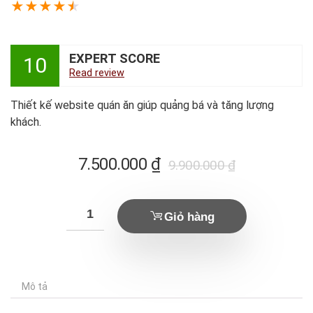
★
★
★
★
★
EXPERT SCORE
10
Read review
Thiết kế website quán ăn giúp quảng bá và tăng lượng
khách.
Giá
Giá
7.500.000
₫
9.900.000
₫
hiện
gốc
tại
là:
Giỏ hàng
là:
9.900.000 ₫.
7.500.000 ₫.
Mô tả