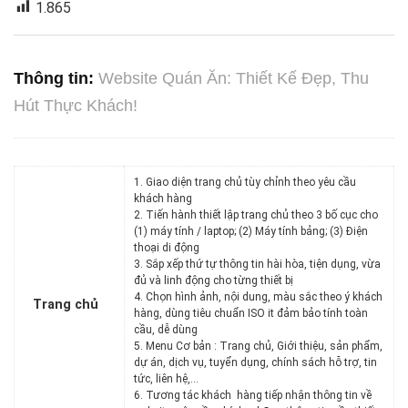
1.865
Thông tin:
Website Quán Ăn: Thiết Kế Đẹp, Thu
Hút Thực Khách!
1. Giao diện trang chủ tùy chỉnh theo yêu cầu
khách hàng
2. Tiến hành thiết lập trang chủ theo 3 bố cục cho
(1) máy tính / laptop; (2) Máy tính bảng; (3) Điện
thoại di động
3. Sắp xếp thứ tự thông tin hài hòa, tiện dụng, vừa
đủ và linh động cho từng thiết bị
4. Chọn hình ảnh, nội dung, màu sắc theo ý khách
Trang chủ
hàng, dùng tiêu chuẩn ISO it đảm bảo tính toàn
cầu, dễ dùng
5. Menu Cơ bản : Trang chủ, Giới thiệu, sản phẩm,
dự án, dịch vụ, tuyển dụng, chính sách hỗ trợ, tin
tức, liên hệ,…
6. Tương tác khách hàng tiếp nhận thông tin về