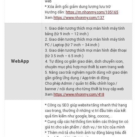
web
* Xóa ảnh gốc giảm dung lượng lưu trữ
Hướng dẫn:
https://m.nhonmy.com/105165
Xem
https://www.nhonmy.com/137
1. Giao diện tương thích mọi màn hình máy tính
bảng (từ 9 inch – 12 inch )
2. Giao diện tương thích mọi màn hình máy tính
PC / Laptop (từ 7 inch – 34 inch )
3. Giao diện tương thích mọi màn hình điện thoại
(từ 3.5 inch – 6.5 inch )
WebApp
4. Tự động co giãn giao diện, dịch chuyển icon,
chuyên mục phù hợp mọi thiết bị xem trang web
5. Nâng cao trải nghiệm người dùng với giao diện
gần giống Ứng dụng / App trên di động
Cho phép Admin / quản trị điều chỉnh logo /
banner / nội dung cho từng thiết bị truy cập web
Xem
https://www.nhonmy.com/418
* Công cụ SEO giúp website tăng nhanh thứ hạng
cao trong, thường ở những vị trí đầu tiên của kết
quả tìm kiếm như google, bing, coccoc,…
* Cung cấp các hệ thống tìm kiếm các thông tin có
giá trị cho sản phẩm / dịch vụ / tin tức của mình
* Thêm mô tả cho hình ảnh tự động bằng tiêu đề