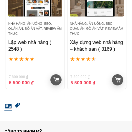
NHÀ HÀNG, ĂN UỐNG, BBQ,
NHÀ HÀNG, ĂN UỐNG, BBQ,
QUÁN ĂN, ĐỒ ĂN VẶT, REVIEW ẨM
QUÁN ĂN, ĐỒ ĂN VẶT, REVIEW ẨM
THỰC
THỰC
Lập web nhà hàng (
Xây dựng web nhà hàng
2548 )
– khách sạn ( 3169 )
★
★
★
★
★
★
★
★
★
★
7.800.000
₫
7.800.000
₫
Giá
Giá
Giá
Giá
5.500.000
₫
5.500.000
₫
gốc
hiện
gốc
hiện
là:
tại
là:
tại
7.800.000 ₫.
là:
7.800.000 ₫.
là:
5.500.000 ₫.
5.500.000 ₫.
CÔNG TY NHƠN MỸ