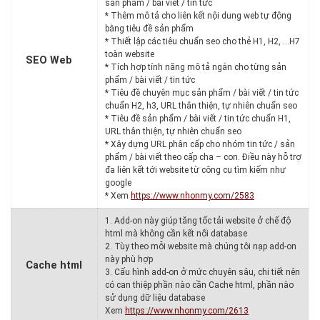
sản phẩm / bài viết / tin tức
* Thêm mô tả cho liên kết nội dung web tự động
bằng tiêu đề sản phẩm
* Thiết lập các tiêu chuẩn seo cho thẻ H1, H2, …H7
toàn website
SEO Web
* Tích hợp tính năng mô tả ngắn cho từng sản
phẩm / bài viết / tin tức
* Tiêu đề chuyên mục sản phẩm / bài viết / tin tức
chuẩn H2, h3, URL thân thiện, tự nhiên chuẩn seo
* Tiêu đề sản phẩm / bài viết / tin tức chuẩn H1,
URL thân thiện, tự nhiên chuẩn seo
* Xây dựng URL phân cấp cho nhóm tin tức / sản
phẩm / bài viết theo cấp cha – con. Điều này hỗ trợ
đa liên kết tới website từ công cụ tìm kiếm như
google
* Xem
https://www.nhonmy.com/2583
1. Add-on này giúp tăng tốc tải website ở chế độ
html mà không cần kết nối database
2. Tùy theo mỗi website mà chúng tôi nạp add-on
này phù hợp
Cache html
3. Cấu hình add-on ở mức chuyên sâu, chi tiết nên
có can thiệp phần nào cần Cache html, phần nào
sử dụng dữ liệu database
Xem
https://www.nhonmy.com/2613