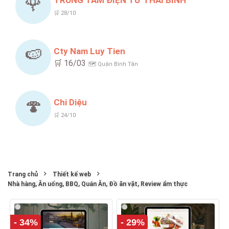
🌹
TRUNG TÂM ĐIỆN TỬ THÁI BÌNH
🛒 28/10
🍉
Cty Nam Luy Tien
🛒 16/03
🗺️ Quận Bình Tân
🍄
Chi Diệu
🛒 24/10
Trang chủ
Thiết kế web
Nhà hàng, Ăn uống, BBQ, Quán Ăn, Đồ ăn vặt, Review ẩm thực
- 34%
- 29%