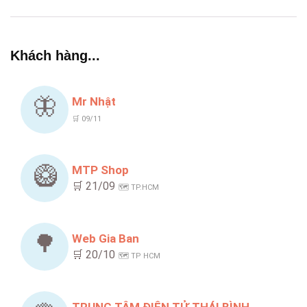
Khách hàng...
🦋
Mr Nhật
🛒 09/11
🥝
MTP Shop
🛒 21/09
🗺️ TP.HCM
🌳
Web Gia Ban
🛒 20/10
🗺️ TP HCM