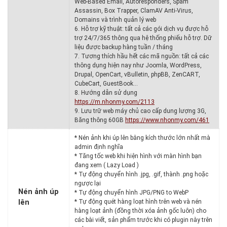
Web-Based Email, Autoresponders, Spam
Assassin, Box Trapper, ClamAV Anti-Virus,
Domains và trình quản lý web
6. Hỗ trợ kỹ thuật: tất cả các gói dịch vụ được hỗ
trợ 24/7/365 thông qua hệ thống phiếu hỗ trợ. Dữ
liệu được backup hàng tuần / tháng
7. Tương thích hầu hết các mã nguồn: tất cả các
thông dụng hiện nay như Joomla, WordPress,
Drupal, OpenCart, vBulletin, phpBB, ZenCART,
CubeCart, GuestBook…
8. Hướng dẫn sử dụng
https://m.nhonmy.com/2113
9. Lưu trữ web máy chủ cao cấp dung lượng 3G,
Băng thông 60GB
https://www.nhonmy.com/461
* Nén ảnh khi úp lên bằng kích thước lớn nhất mà
admin định nghĩa
* Tăng tốc web khi hiện hình với màn hình bạn
đang xem ( Lazy Load )
* Tự động chuyển hình .jpg, .gif, thành .png hoặc
ngược lại
Nén ảnh úp
* Tự động chuyển hình JPG/PNG to WebP
lên
* Tự động quét hàng loạt hình trên web và nén
hàng loạt ảnh (đồng thời xóa ảnh gốc luôn) cho
các bài viết, sản phẩm trước khi có plugin này trên