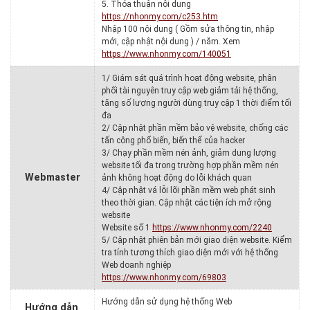
5. Thỏa thuận nội dung
https://nhonmy.com/c253.htm
Nhập 100 nội dung ( Gồm sửa thông tin, nhập
mới, cập nhật nội dung ) / năm. Xem
https://www.nhonmy.com/140051
1/ Giám sát quá trình hoạt động website, phân
phối tài nguyên truy cập web giảm tải hệ thống,
tăng số lượng người dùng truy cập 1 thời điểm tối
đa
2/ Cập nhật phần mềm bảo vệ website, chống các
tấn công phổ biến, biến thể của hacker
3/ Chạy phần mềm nén ảnh, giảm dung lượng
website tối đa trong trường hợp phần mềm nén
Webmaster
ảnh không hoạt động do lỗi khách quan
4/ Cập nhật vá lỗi lõi phần mềm web phát sinh
theo thời gian. Cập nhật các tiện ích mở rộng
website
Website số 1
https://www.nhonmy.com/2240
5/ Cập nhật phiên bản mới giao diện website. Kiểm
tra tính tương thích giao diện mới với hệ thống
Web doanh nghiệp
https://www.nhonmy.com/69803
Hướng dẫn sử dụng hệ thống Web
Hướng dẫn