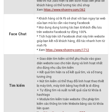
web thì nút zalo hiện ra bên dưới hoặc bên phải để
khách hàng có thể tương tác chủ shop
Xem
https://www.nhonmy.com/362
* Khách hàng có tk Fb sẽ chat với bạn ngay tại web
của bạn mà ko cần vào trang Facebook
* Mọi dung dung tương tác bạn & khách đều lưu
trên website Facebook tự động 100%
Face Chat
* Tích hợp tiện ích Facebook chat này trên website
giúp bạn kết nối khách hàng, đối tác nhanh hơn từ
mxh Fb
* Xem
https://www.nhonmy.com/1712
+ Giao diện tìm kiếm có thể phụ thuộc vào giao
diện website sao cho tiện dụng và linh hoạt nhất
cho đúng nhu cầu tìm kiếm
+ Kết quả tìm hiện ra số kết quả tìm, và số trang
tương ứng
+ Nút tìm kiếm có thể thay đổi linh hoạt theo thiết
Tìm kiếm
bị máy tính, máy tính bảng hay thiết bị di động
+ Tự động tìm và xuất ra kết quả của từ khóa &
hashtags
+ Module tìm kiếm toàn website: Cho phép tìm
kiếm các thông tin trên Website bằng các từ khóa
liên quan