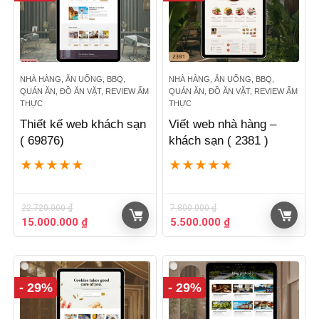
NHÀ HÀNG, ĂN UỐNG, BBQ,
NHÀ HÀNG, ĂN UỐNG, BBQ,
QUÁN ĂN, ĐỒ ĂN VẶT, REVIEW ẨM
QUÁN ĂN, ĐỒ ĂN VẶT, REVIEW ẨM
THỰC
THỰC
Thiết kế web khách sạn
Viết web nhà hàng –
( 69876)
khách sạn ( 2381 )
★
★
★
★
★
★
★
★
★
★
22.720.000
₫
7.800.000
₫
Giá
Giá
Giá
Giá
15.000.000
₫
5.500.000
₫
gốc
hiện
gốc
hiện
là:
tại
là:
tại
22.720.000 ₫.
là:
7.800.000 ₫.
là:
15.000.000 ₫.
5.500.000 ₫.
- 29%
- 29%