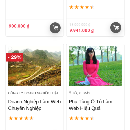
★
★
★
★
★
13.000.000
₫
900.000
₫
Giá
Giá
9.941.000
₫
gốc
hiện
là:
tại
13.000.000 ₫.
là:
9.941.000 ₫.
- 29%
CÔNG TY, DOANH NGHIỆP, LUẬT
Ô TÔ, XE MÁY
Doanh Nghiệp Làm Web
Phụ Tùng Ô Tô Làm
Chuyên Nghiệp
Web Hiệu Quả
★
★
★
★
★
★
★
★
★
★