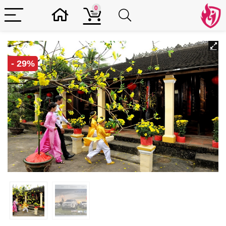
0
- 29%