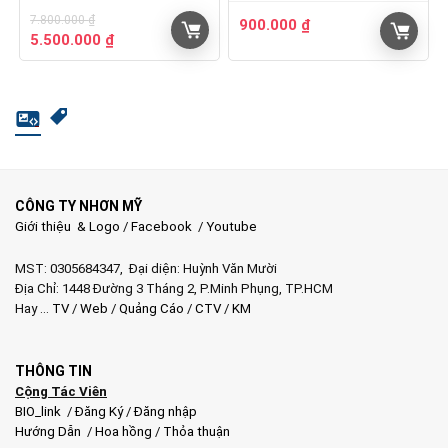
7.800.000
₫
900.000
₫
Giá
Giá
5.500.000
₫
gốc
hiện
là:
tại
7.800.000 ₫.
là:
5.500.000 ₫.
CÔNG TY NHƠN MỸ
Giới thiệu & Logo
/
Facebook
/
Youtube
MST: 0305684347, Đại diện: Huỳnh Văn Mười
Địa Chỉ: 1448 Đường 3 Tháng 2, P.Minh Phụng, TP.HCM
Hay …
TV
/
Web
/
Quảng Cáo
/
CTV
/
KM
THÔNG TIN
Cộng Tác Viên
BIO_link
/
Đăng Ký
/
Đăng nhập
Hướng Dẫn
/
Hoa hồng
/
Thỏa thuận