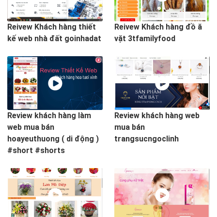
Reivew Khách hàng thiết
Reivew Khách hàng đồ ă
kế web nhà đất goinhadat
vặt 3tfamilyfood
Review khách hàng làm
Review khách hàng web
web mua bán
mua bán
hoayeuthuong ( di động )
trangsucngoclinh
#short #shorts