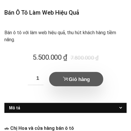
Bán Ô Tô Làm Web Hiệu Quả
Bán ô tô với làm web hiệu quả, thu hút khách hàng tiềm
năng.
Giá
Giá
5.500.000
₫
7.800.000
₫
hiện
gốc
tại
là:
Giỏ hàng
là:
7.800.000 ₫.
5.500.000 ₫.
Mô tả
🚗
Chị Hoa và cửa hàng bán ô tô