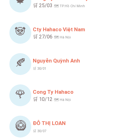
🍁
🛒 25/03
🗺️ TP.Hồ Chí Minh
🐼
Cty Hahaco Việt Nam
🛒 27/06
🗺️ Hà Nội
🍂
Nguyễn Quỳnh Anh
🛒 30/01
🌹
Cong Ty Hahaco
🛒 10/12
🗺️ Hà Nội
🥝
ĐỖ THỊ LOAN
🛒 30/07