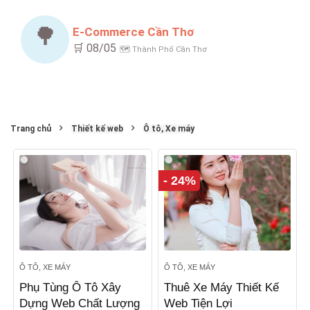
🌳
E-Commerce Cần Thơ
🛒 08/05
🗺️ Thành Phố Cần Thơ
Trang chủ
Thiết kế web
Ô tô, Xe máy
- 24%
Ô TÔ, XE MÁY
Ô TÔ, XE MÁY
Phụ Tùng Ô Tô Xây
Thuê Xe Máy Thiết Kế
Dựng Web Chất Lượng
Web Tiện Lợi