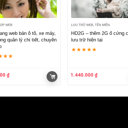
ỢP WEB
LƯU TRỮ WEB, TÊN MIỀN
trang web bán ô tô, xe máy,
HD2G – thêm 2G ổ cứng 
ng quản lý chi tiết, chuyên
lưu trữ hiện tại
p
★
★
★
★
★
★
★
★
000
₫
1.440.000
₫