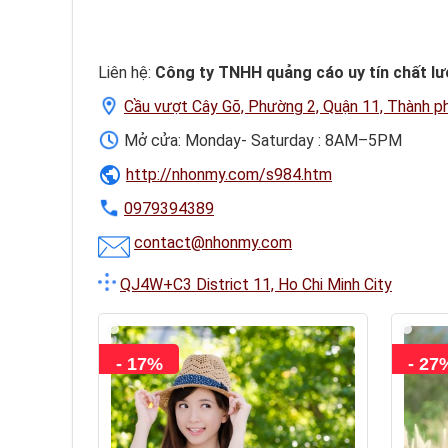
Liên hệ:
Công ty TNHH quảng cáo uy tín chất l
Cầu vượt Cây Gõ, Phường 2, Quận 11, Thành p
Mở cửa: Monday- Saturday : 8AM–5PM
http://nhonmy.com/s984.htm
0979394389
contact@nhonmy.com
QJ4W+C3 District 11, Ho Chi Minh City
- 17%
- 27