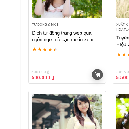
TỰ ĐỘNG & MXH
XUẤT K
HOA TƯƠ
Dịch tự động trang web qua
Tuyể
ngôn ngữ mà bạn muốn xem
Hiệu 
★
★
★
★
★
★
★
600.000
₫
7.495.
Giá
Giá
Giá
500.000
₫
5.50
gốc
hiện
gốc
là:
tại
là:
600.000 ₫.
là:
7.495
500.000 ₫.