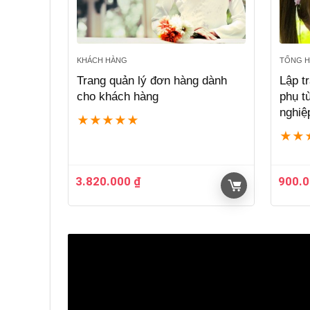
KHÁCH HÀNG
TỔNG H
Trang quản lý đơn hàng dành
Lập 
cho khách hàng
phụ tù
nghiệ
★
★
★
★
★
★
★
3.820.000
₫
900.