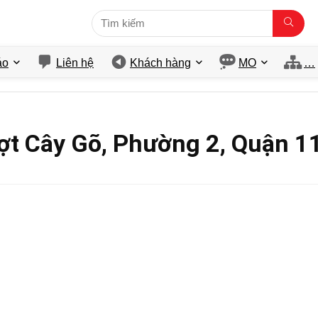
́o
Liên hệ
Khách hàng
MO
…
t Cây Gõ, Phường 2, Quận 11