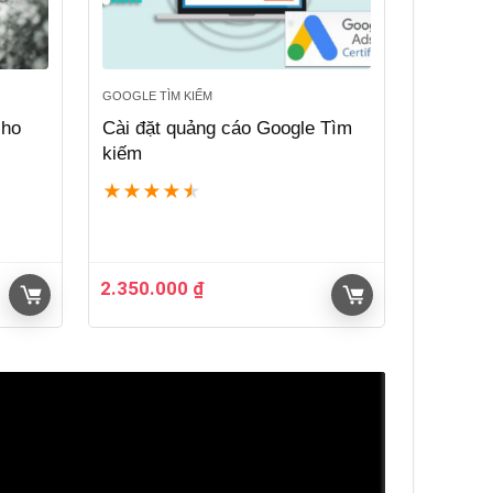
GOOGLE TÌM KIẾM
cho
Cài đặt quảng cáo Google Tìm
kiếm
★
★
★
★
★
2.350.000
₫