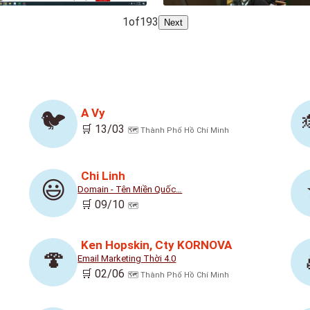
1
of
193
Next
A Vy
🐦
🛒 13/03
🗺️ Thành Phố Hồ Chí Minh
Chi Linh
😃
Domain - Tên Miền Quốc…
🛒 09/10
🗺️
Ken Hopskin, Cty KORNOVA
🍄
Email Marketing Thời 4.0
🛒 02/06
🗺️ Thành Phố Hồ Chí Minh