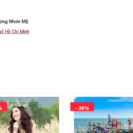
ượng Nhơn Mỹ
hố Hồ Chí Minh
%
- 36%