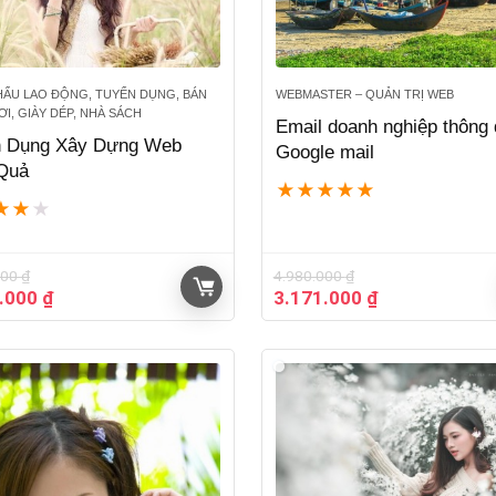
HẨU LAO ĐỘNG, TUYỂN DỤNG, BÁN
WEBMASTER – QUẢN TRỊ WEB
I, GIÀY DÉP, NHÀ SÁCH
Email doanh nghiệp thông
n Dụng Xây Dựng Web
Google mail
Quả
★
★
★
★
★
★
★
★
000
₫
4.980.000
₫
Giá
Giá
Giá
0.000
₫
3.171.000
₫
hiện
gốc
hiện
tại
là:
tại
.000 ₫.
là:
4.980.000 ₫.
là:
5.500.000 ₫.
3.171.000 ₫.