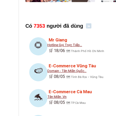
Có
7353
người đã dùng
»
Mr Giang
🌻
Hotline Gọi Trực Tiếp…
🛒 18/06
🗺️ Thành Phố Hồ Chí Minh
E-Commerce Vũng Tàu
🍉
Domain - Tên Miền Quốc…
🛒 08/05
🗺️ Tỉnh Bà Rịa – Vũng Tàu.
E-Commerce Cà Mau
🐬
Tên Miền .vn
🛒 08/05
🗺️ TP.Cà Mau