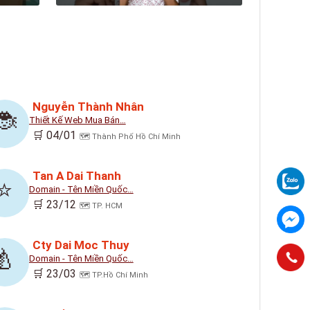
Nguyễn Thành Nhân
🐞
Thiết Kế Web Mua Bán…
🛒 04/01
🗺️ Thành Phố Hồ Chí Minh
Tan A Dai Thanh
⭐
Domain - Tên Miền Quốc…
🛒 23/12
🗺️ TP. HCM
Cty Dai Moc Thuy
🍐
Domain - Tên Miền Quốc…
🛒 23/03
🗺️ TP.Hồ Chí Minh