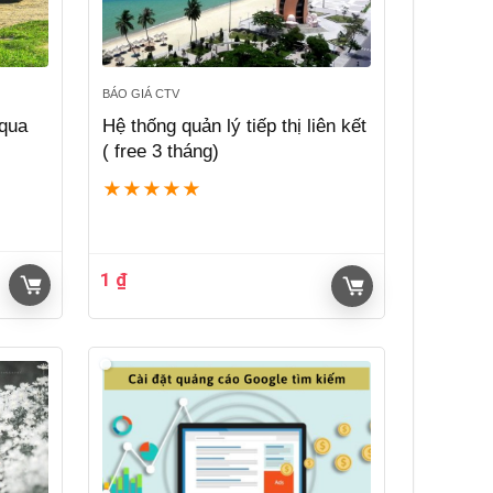
BÁO GIÁ CTV
 qua
Hệ thống quản lý tiếp thị liên kết
( free 3 tháng)
★
★
★
★
★
1
₫