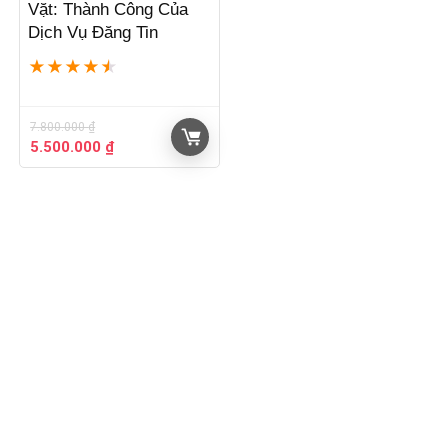
Vặt: Thành Công Của
Dịch Vụ Đăng Tin
★
★
★
★
★
7.800.000
₫
Giá
Giá
5.500.000
₫
gốc
hiện
là:
tại
7.800.000 ₫.
là:
5.500.000 ₫.