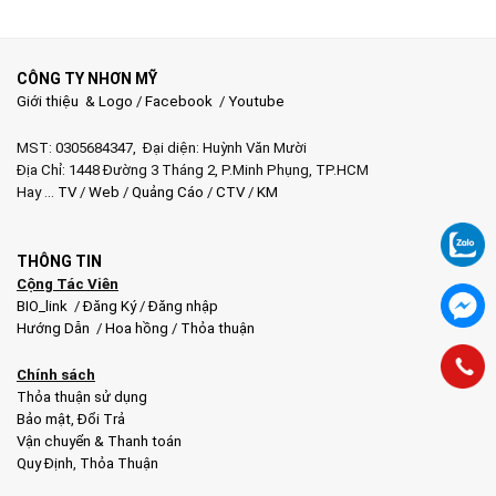
CÔNG TY NHƠN MỸ
Giới thiệu & Logo
/
Facebook
/
Youtube
MST: 0305684347, Đại diện: Huỳnh Văn Mười
Địa Chỉ: 1448 Đường 3 Tháng 2, P.Minh Phụng, TP.HCM
Hay …
TV
/
Web
/
Quảng Cáo
/
CTV
/
KM
THÔNG TIN
Cộng Tác Viên
BIO_link
/
Đăng Ký
/
Đăng nhập
Hướng Dẫn
/
Hoa hồng
/
Thỏa thuận
Chính sách
Thỏa thuận sử dụng
Bảo mật
,
Đổi Trả
Vận chuyển & Thanh toán
Quy Định
,
Thỏa Thuận