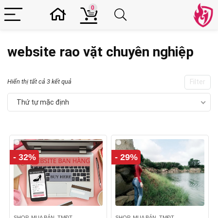
0
website rao vặt chuyên nghiệp
Hiển thị tất cả 3 kết quả
Filter
Thứ tự mặc định
- 32%
- 29%
SHOP, MUA BÁN, TMĐT
SHOP, MUA BÁN, TMĐT