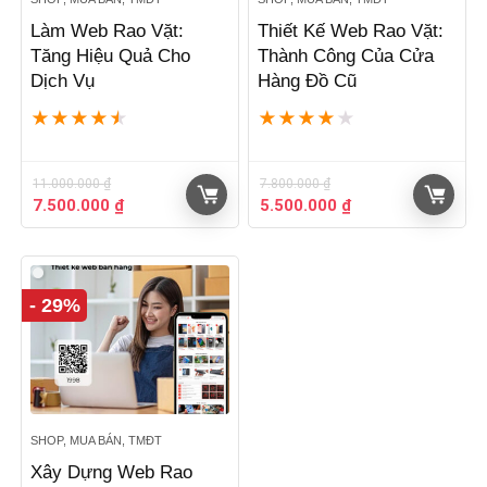
Làm Web Rao Vặt:
Thiết Kế Web Rao Vặt:
Tăng Hiệu Quả Cho
Thành Công Của Cửa
Dịch Vụ
Hàng Đồ Cũ
★
★
★
★
★
★
★
★
★
★
11.000.000
₫
7.800.000
₫
Giá
Giá
Giá
Giá
7.500.000
₫
5.500.000
₫
gốc
hiện
gốc
hiện
là:
tại
là:
tại
11.000.000 ₫.
là:
7.800.000 ₫.
là:
7.500.000 ₫.
5.500.000 ₫.
- 29%
SHOP, MUA BÁN, TMĐT
Xây Dựng Web Rao