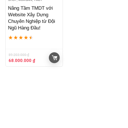
Nâng Tầm TMDT với
Website Xây Dựng
Chuyên Nghiệp từ Đội
Ngũ Hàng Đầu!
★
★
★
★
★
89.203.000
₫
Giá
Giá
68.000.000
₫
gốc
hiện
là:
tại
89.203.000 ₫.
là:
68.000.000 ₫.