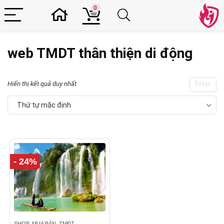
0
web TMDT thân thiện di động
Hiển thị kết quả duy nhất
Filter
Thứ tự mặc định
- 24%
SHOP, MUA BÁN, TMĐT