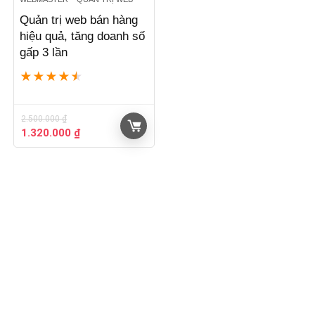
Quản trị web bán hàng
hiệu quả, tăng doanh số
gấp 3 lần
★
★
★
★
★
2.500.000
₫
Giá
Giá
1.320.000
₫
gốc
hiện
là:
tại
2.500.000 ₫.
là:
1.320.000 ₫.