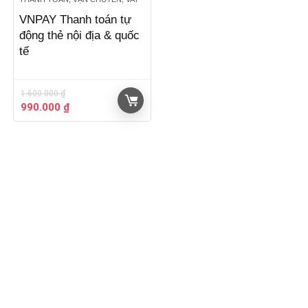
VNPAY Thanh toán tự
động thẻ nội địa & quốc
tế
1.600.000
₫
Giá
Giá
990.000
₫
gốc
hiện
là:
tại
1.600.000 ₫.
là:
990.000 ₫.