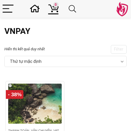
0
VNPAY
Hiển thị kết quả duy nhất
Filter
Thứ tự mặc định
- 38%
THANH TOÁN, VẬN CHUYỂN, VAT