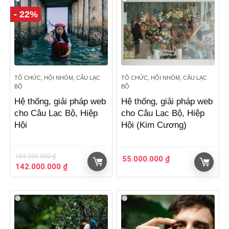
- 22%
TỔ CHỨC, HỘI NHÓM, CÂU LẠC
TỔ CHỨC, HỘI NHÓM, CÂU LẠC
BỘ
BỘ
Hệ thống, giải pháp web
Hệ thống, giải pháp web
cho Câu Lạc Bộ, Hiệp
cho Câu Lạc Bộ, Hiệp
Hội
Hội (Kim Cương)
183.000.000
₫
55.000.000
₫
Giá
Giá
142.000.000
₫
gốc
hiện
là:
tại
183.000.000 ₫.
là:
142.000.000 ₫.