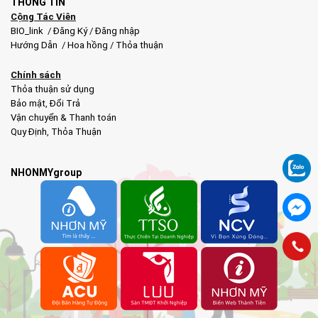
THÔNG TIN
Cộng Tác Viên
BIO_link
/
Đăng Ký
/
Đăng nhập
Hướng Dẫn
/
Hoa hồng
/
Thỏa thuận
Chính sách
Thỏa thuận sử dụng
Bảo mật
,
Đổi Trả
Vận chuyển & Thanh toán
Quy Định
,
Thỏa Thuận
NHONMYgroup