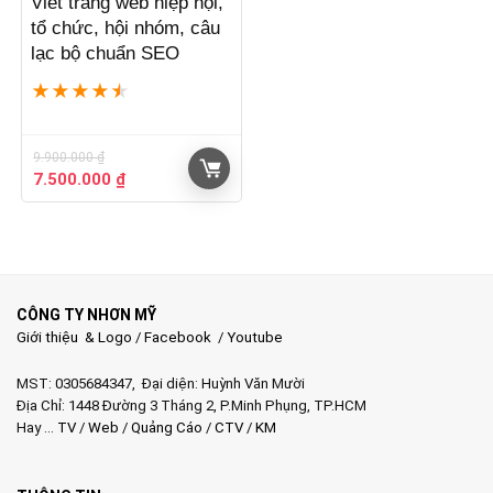
Viết trang web hiệp hội,
tổ chức, hội nhóm, câu
lạc bộ chuẩn SEO
★
★
★
★
★
9.900.000
₫
Giá
Giá
7.500.000
₫
gốc
hiện
là:
tại
9.900.000 ₫.
là:
7.500.000 ₫.
CÔNG TY NHƠN MỸ
Giới thiệu & Logo
/
Facebook
/
Youtube
MST: 0305684347, Đại diện: Huỳnh Văn Mười
Địa Chỉ: 1448 Đường 3 Tháng 2, P.Minh Phụng, TP.HCM
Hay …
TV
/
Web
/
Quảng Cáo
/
CTV
/
KM