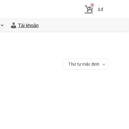
0
0
₫
Tài khoản
Thứ tự mặc định