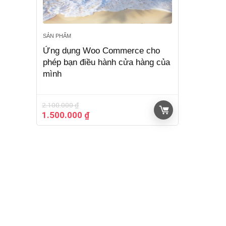
SẢN PHẨM
Ứng dụng Woo Commerce cho
phép bạn điều hành cửa hàng của
mình
2.100.000
₫
Giá
Giá
1.500.000
₫
gốc
hiện
là:
tại
2.100.000 ₫.
là:
1.500.000 ₫.