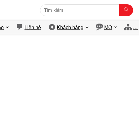
́o
Liên hệ
Khách hàng
MO
…