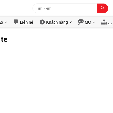
́o
Liên hệ
Khách hàng
MO
…
ite