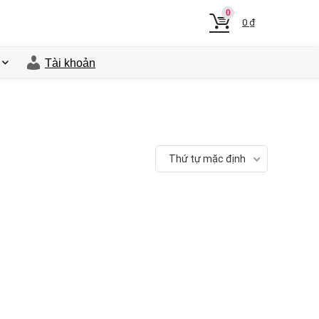
0
0
₫
Tài khoản
Thứ tự mặc định