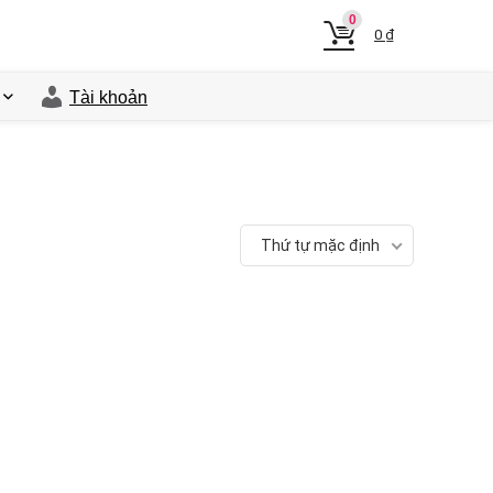
0
0
₫
Tài khoản
Thứ tự mặc định