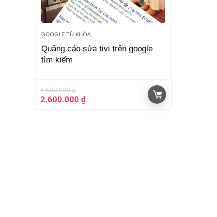
GOOGLE TỪ KHÓA
Quảng cáo sửa tivi trên google
tìm kiếm
4.600.000
₫
Giá
Giá
2.600.000
₫
gốc
hiện
là:
tại
4.600.000 ₫.
là:
2.600.000 ₫.