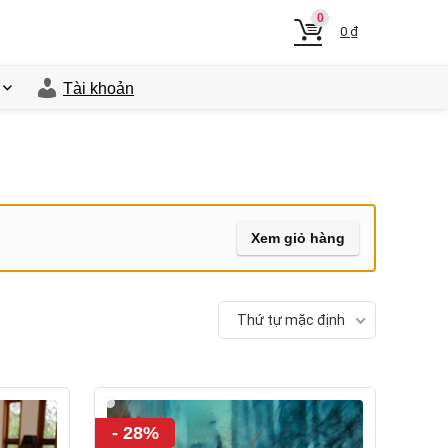
0
0
₫
Tài khoản
Xem giỏ hàng
Thứ tự mặc định
- 28%