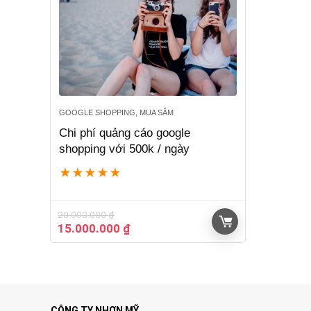
GOOGLE SHOPPING, MUA SẮM
Chi phí quảng cáo google
shopping với 500k / ngày
★
★
★
★
★
20.000.000
₫
Giá
Giá
15.000.000
₫
gốc
hiện
là:
tại
20.000.000 ₫.
là:
15.000.000 ₫.
CÔNG TY NHƠN MỸ