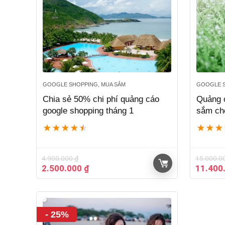
GOOGLE SHOPPING, MUA SẮM
GOOGLE S
Chia sẻ 50% chi phí quảng cáo
Quảng 
google shopping tháng 1
sắm ch
★
★
★
★
★
★
★
★
4.900.000
₫
15.000.0
Giá
Giá
Giá
2.500.000
₫
11.400
gốc
hiện
gốc
là:
tại
là:
4.900.000 ₫.
là:
15.000.
2.500.000 ₫.
- 25%