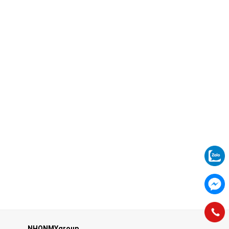
NHONMYgroup