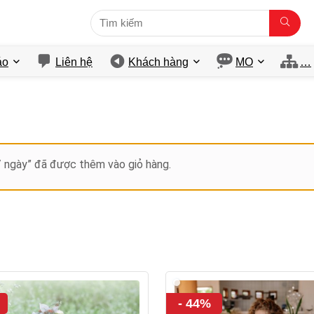
́o
Liên hệ
Khách hàng
MO
…
/ ngày” đã được thêm vào giỏ hàng.
- 44%