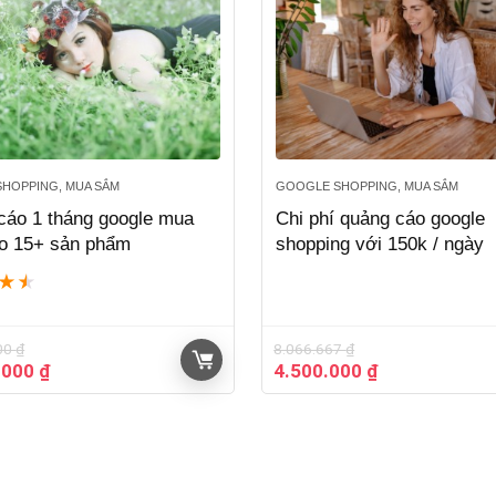
HOPPING, MUA SẮM
GOOGLE SHOPPING, MUA SẮM
cáo 1 tháng google mua
Chi phí quảng cáo google
o 15+ sản phẩm
shopping với 150k / ngày
★
★
00
₫
8.066.667
₫
Giá
Giá
Giá
.000
₫
4.500.000
₫
hiện
gốc
hiện
tại
là:
tại
000 ₫.
là:
8.066.667 ₫.
là:
11.400.000 ₫.
4.500.000 ₫.