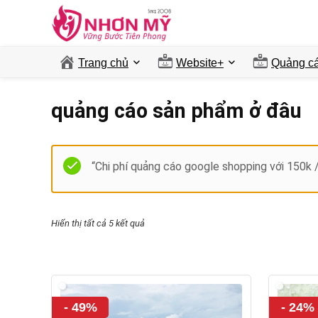
Trang chủ
Website+
Quảng ca
quảng cáo sản phẩm ở đâu
“Chi phí quảng cáo google shopping với 150k 
Hiển thị tất cả 5 kết quả
- 49%
- 24%