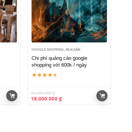
GOOGLE SHOPPING, MUA SẮM
Chi phí quảng cáo google
shopping với 600k / ngày
★
★
★
★
★
25.000.000
₫
Giá
Giá
18.000.000
₫
gốc
hiện
là:
tại
25.000.000 ₫.
là:
18.000.000 ₫.