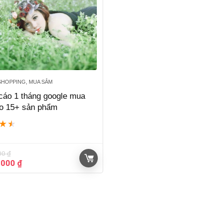
HOPPING, MUA SẮM
cáo 1 tháng google mua
o 15+ sản phẩm
★
★
00
₫
Giá
.000
₫
hiện
tại
000 ₫.
là:
11.400.000 ₫.