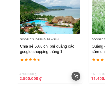
GOOGLE SHOPPING, MUA SẮM
GOOGLE S
Chia sẻ 50% chi phí quảng cáo
Quảng 
google shopping tháng 1
sắm ch
★
★
★
★
★
★
★
★
4.900.000
₫
15.000.0
Giá
Giá
Giá
2.500.000
₫
11.400
gốc
hiện
gốc
là:
tại
là:
4.900.000 ₫.
là:
15.000.
2.500.000 ₫.