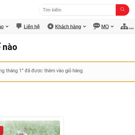
́o
Liên hệ
Khách hàng
MO
…
 nào
ing tháng 1” đã được thêm vào giỏ hàng.