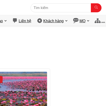
́o
Liên hệ
Khách hàng
MO
…