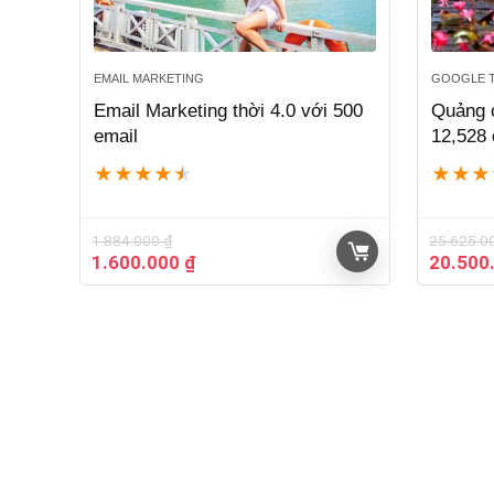
EMAIL MARKETING
GOOGLE 
Email Marketing thời 4.0 với 500
Quảng c
email
12,528 
★
★
★
★
★
★
★
★
1.884.000
₫
25.625.0
Giá
Giá
Giá
1.600.000
₫
20.500
gốc
hiện
gốc
là:
tại
là:
1.884.000 ₫.
là:
25.625.
1.600.000 ₫.