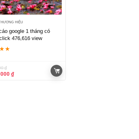
THƯƠNG HIỆU
áo google 1 tháng có
click 476,616 view
★
★
00
₫
Giá
.000
₫
hiện
tại
000 ₫.
là:
20.500.000 ₫.