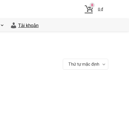
0
0
₫
Tài khoản
Thứ tự mặc định