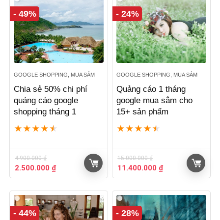
- 49%
- 24%
GOOGLE SHOPPING, MUA SẮM
GOOGLE SHOPPING, MUA SẮM
Chia sẻ 50% chi phí
Quảng cáo 1 tháng
quảng cáo google
google mua sắm cho
shopping tháng 1
15+ sản phẩm
★
★
★
★
★
★
★
★
★
★
4.900.000
₫
15.000.000
₫
Giá
Giá
Giá
Giá
2.500.000
₫
11.400.000
₫
gốc
hiện
gốc
hiện
là:
tại
là:
tại
4.900.000 ₫.
là:
15.000.000 ₫.
là:
2.500.000 ₫.
11.400.000 ₫.
- 44%
- 28%