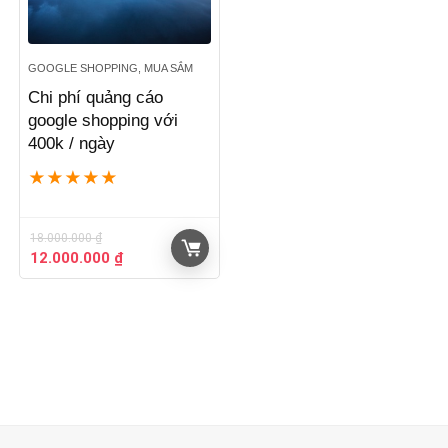
GOOGLE SHOPPING, MUA SẮM
Chi phí quảng cáo
google shopping với
400k / ngày
★
★
★
★
★
18.000.000
₫
Giá
Giá
12.000.000
₫
gốc
hiện
là:
tại
18.000.000 ₫.
là:
12.000.000 ₫.