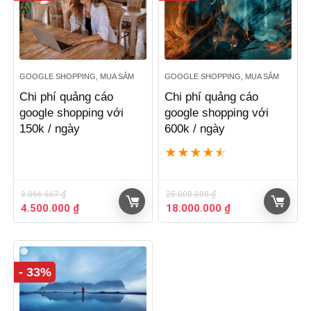
GOOGLE SHOPPING, MUA SẮM
GOOGLE SHOPPING, MUA SẮM
Chi phí quảng cáo
Chi phí quảng cáo
google shopping với
google shopping với
150k / ngày
600k / ngày
★
★
★
★
★
8.066.667
₫
25.000.000
₫
Giá
Giá
Giá
Giá
4.500.000
₫
18.000.000
₫
gốc
hiện
gốc
hiện
là:
tại
là:
tại
8.066.667 ₫.
là:
25.000.000 ₫.
là:
4.500.000 ₫.
18.000.000 ₫.
- 33%