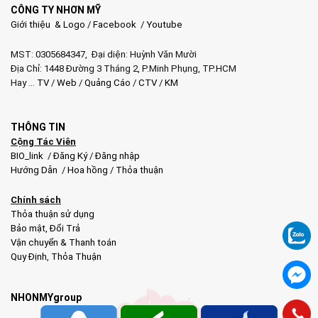
CÔNG TY NHƠN MỸ
Giới thiệu & Logo
/
Facebook
/
Youtube
MST: 0305684347, Đại diện: Huỳnh Văn Mười
Địa Chỉ: 1448 Đường 3 Tháng 2, P.Minh Phụng, TP.HCM
Hay …
TV
/
Web
/
Quảng Cáo
/
CTV
/
KM
THÔNG TIN
Cộng Tác Viên
BIO_link
/
Đăng Ký
/
Đăng nhập
Hướng Dẫn
/
Hoa hồng
/
Thỏa thuận
Chính sách
Thỏa thuận sử dụng
Bảo mật
,
Đổi Trả
Vận chuyển & Thanh toán
Quy Định
,
Thỏa Thuận
NHONMYgroup