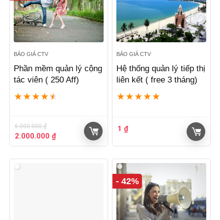
BÁO GIÁ CTV
BÁO GIÁ CTV
Phần mềm quản lý cộng
Hệ thống quản lý tiếp thị
tác viên ( 250 Aff)
liên kết ( free 3 tháng)
★
★
★
★
★
★
★
★
★
★
6.000.000
₫
1
₫
Giá
Giá
2.000.000
₫
gốc
hiện
là:
tại
6.000.000 ₫.
là:
2.000.000 ₫.
- 42%