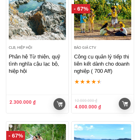
- 67%
CLB, HIỆP HỘI
BÁO GIÁ CTV
Phân hệ Từ thiện, quỹ
Công cụ quản lý tiếp thị
tình nghĩa cậu lạc bộ,
liên kết dành cho doanh
hiệp hội
nghiệp ( 700 Aff)
★
★
★
★
★
12.000.000
₫
2.300.000
₫
Giá
Giá
4.000.000
₫
gốc
hiện
là:
tại
12.000.000 ₫.
là:
4.000.000 ₫.
- 67%