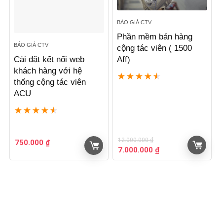
BÁO GIÁ CTV
Phần mềm bán hàng
BÁO GIÁ CTV
cộng tác viên ( 1500
Cài đặt kết nối web
Aff)
khách hàng với hệ
★
★
★
★
★
thống cộng tác viên
ACU
★
★
★
★
★
12.000.000
₫
750.000
₫
Giá
Giá
7.000.000
₫
gốc
hiện
là:
tại
12.000.000 ₫.
là:
7.000.000 ₫.