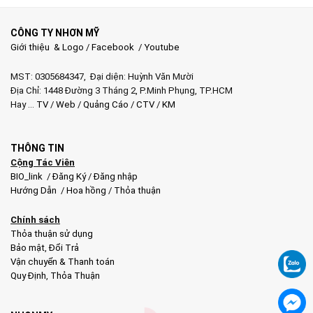
CÔNG TY NHƠN MỸ
Giới thiệu & Logo
/
Facebook
/
Youtube
MST: 0305684347, Đại diện: Huỳnh Văn Mười
Địa Chỉ: 1448 Đường 3 Tháng 2, P.Minh Phụng, TP.HCM
Hay …
TV
/
Web
/
Quảng Cáo
/
CTV
/
KM
THÔNG TIN
Cộng Tác Viên
BIO_link
/
Đăng Ký
/
Đăng nhập
Hướng Dẫn
/
Hoa hồng
/
Thỏa thuận
Chính sách
Thỏa thuận sử dụng
Bảo mật
,
Đổi Trả
Vận chuyển & Thanh toán
Quy Định
,
Thỏa Thuận