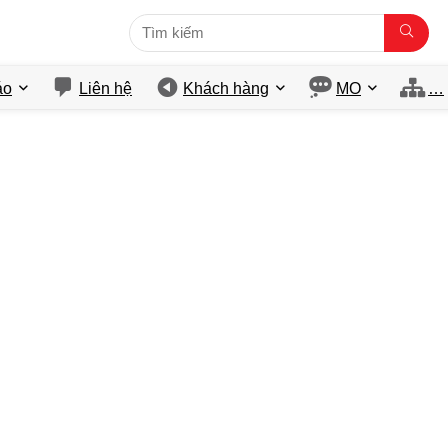
́o
Liên hệ
Khách hàng
MO
…