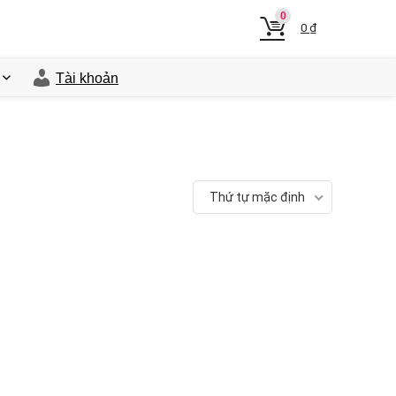
0
0
₫
Tài khoản
Thứ tự mặc định