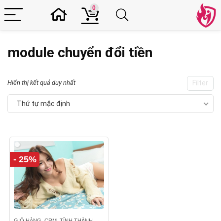
0
module chuyển đổi tiền
Hiển thị kết quả duy nhất
Filter
Thứ tự mặc định
- 25%
GIỎ HÀNG, CRM, TỈNH THÀNH