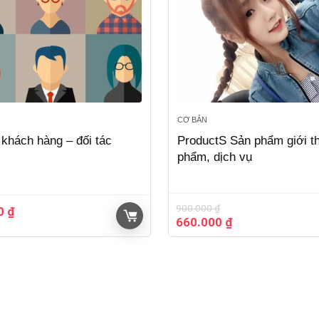
CƠ BẢN
khách hàng – đối tác
ProductS Sản phẩm giới t
phẩm, dịch vụ
900.000
₫
00
₫
Giá
Giá
660.000
₫
gốc
hiện
là:
tại
900.000 ₫.
là:
660.000 ₫.