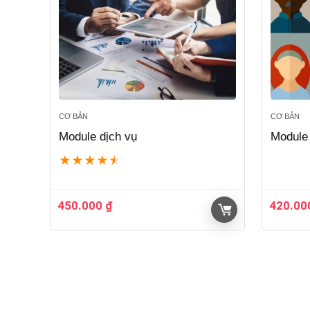
CƠ BẢN
CƠ BẢN
Module dịch vụ
Module 
★
★
★
★
★
450.000
₫
420.0