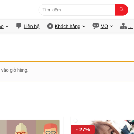
́o
Liên hệ
Khách hàng
MO
…
vào giỏ hàng.
- 27%