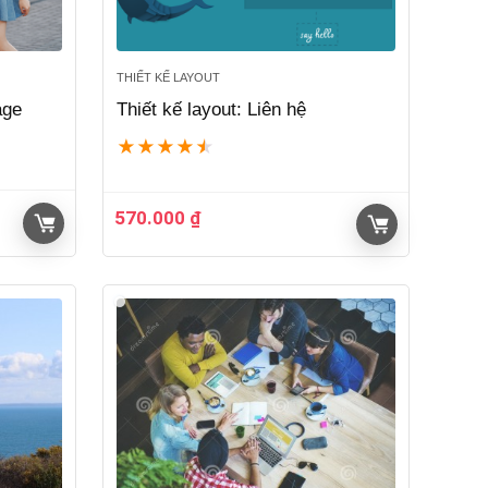
THIẾT KẾ LAYOUT
age
Thiết kế layout: Liên hệ
★
★
★
★
★
570.000
₫