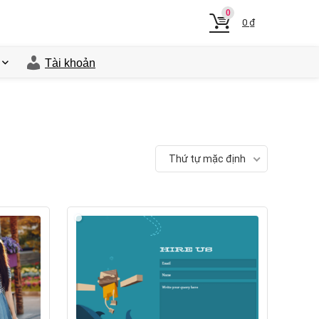
0
0
₫
Tài khoản
Thứ tự mặc định