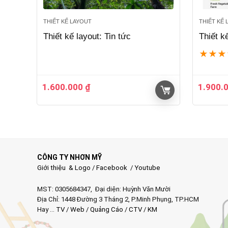
THIẾT KẾ LAYOUT
THIẾT KẾ
Thiết kế layout: Tin tức
Thiết k
★
★
★
1.600.000
₫
1.900.
CÔNG TY NHƠN MỸ
Giới thiệu & Logo
/
Facebook
/
Youtube
MST: 0305684347, Đại diện: Huỳnh Văn Mười
Địa Chỉ: 1448 Đường 3 Tháng 2, P.Minh Phụng, TP.HCM
Hay …
TV
/
Web
/
Quảng Cáo
/
CTV
/
KM