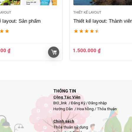
 LAYOUT
THIẾT KẾ LAYOUT
ế layout: Sản phẩm
Thiết kế layout: Thành viê
★
★
★
★
★
★
★
000
₫
1.500.000
₫
THÔNG TIN
Cộng Tác Viên
BIO_link
/
Đăng Ký
/
Đăng nhập
Hướng Dẫn
/
Hoa hồng
/
Thỏa thuận
Chính sách
Thỏa thuận sử dụng