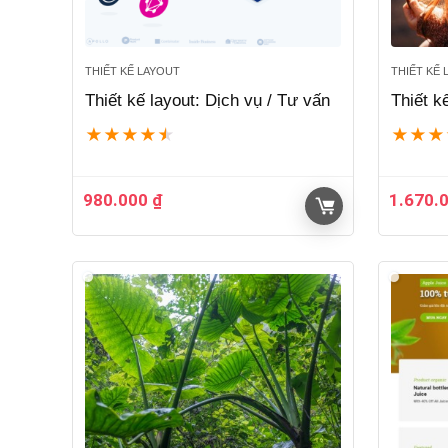
THIẾT KẾ LAYOUT
THIẾT KẾ
Thiết kế layout: Dịch vụ / Tư vấn
Thiết k
★
★
★
★
★
★
★
★
980.000
₫
1.670.