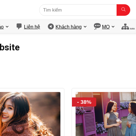
́o
Liên hệ
Khách hàng
MO
…
ebsite
- 38%