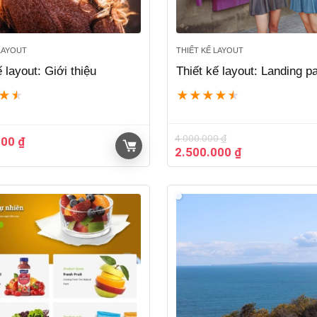
 LAYOUT
THIẾT KẾ LAYOUT
ế layout: Giới thiệu
Thiết kế layout: Landing p
★
★
★
★
★
★
★
4.000.000
₫
000
₫
Giá
Giá
2.500.000
₫
gốc
hiện
là:
tại
4.000.000 ₫.
là:
2.500.000 ₫.