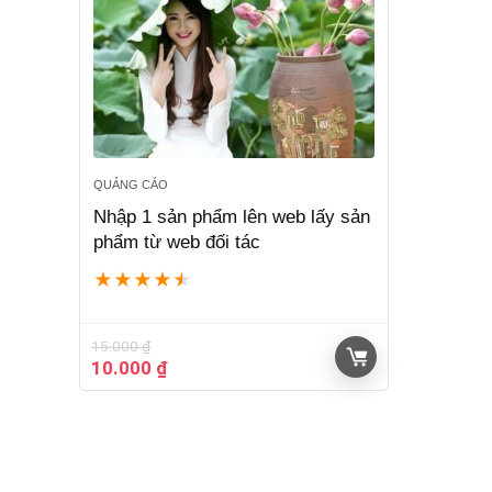
QUẢNG CÁO
Nhập 1 sản phẩm lên web lấy sản
phẩm từ web đối tác
★
★
★
★
★
15.000
₫
Giá
Giá
10.000
₫
gốc
hiện
là:
tại
15.000 ₫.
là:
10.000 ₫.