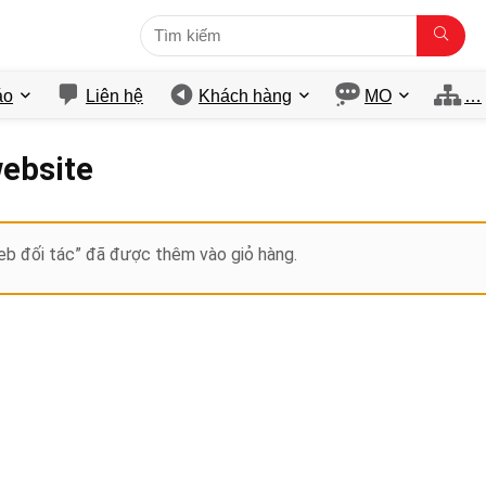
́o
Liên hệ
Khách hàng
MO
…
website
b đối tác” đã được thêm vào giỏ hàng.