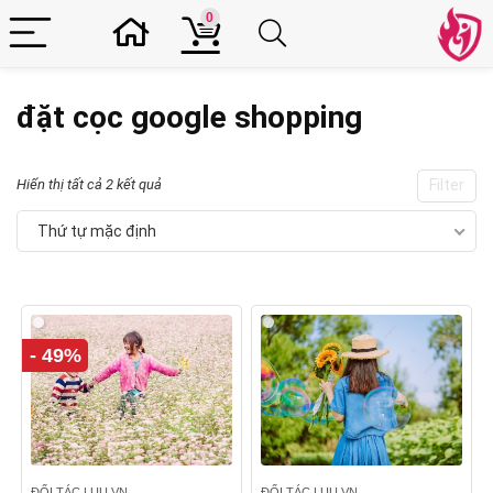
0
đặt cọc google shopping
Hiển thị tất cả 2 kết quả
Filter
Thứ tự mặc định
- 49%
ĐỐI TÁC LUU.VN
ĐỐI TÁC LUU.VN