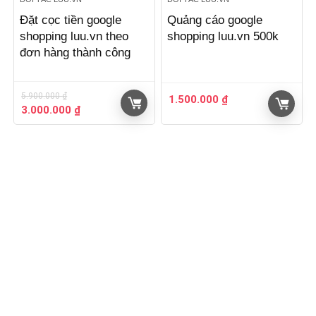
Đặt cọc tiền google
Quảng cáo google
shopping luu.vn theo
shopping luu.vn 500k
đơn hàng thành công
5.900.000
₫
1.500.000
₫
Giá
Giá
3.000.000
₫
gốc
hiện
là:
tại
5.900.000 ₫.
là:
3.000.000 ₫.