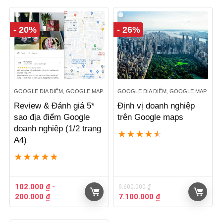
- 20%
- 26%
GOOGLE ĐỊA ĐIỂM, GOOGLE MAP
GOOGLE ĐỊA ĐIỂM, GOOGLE MAP
Review & Đánh giá 5*
Định vị doanh nghiệp
sao địa điểm Google
trên Google maps
doanh nghiệp (1/2 trang
★
★
★
★
★
A4)
★
★
★
★
★
102.000
₫
-
9.600.000
₫
Giá
Giá
200.000
₫
7.100.000
₫
gốc
hiện
là:
tại