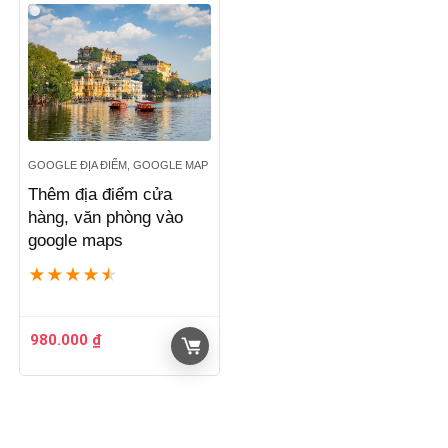
9.600.000 ₫.
là:
7.100.000 ₫.
GOOGLE ĐỊA ĐIỂM, GOOGLE MAP
Thêm địa điểm cửa
hàng, văn phòng vào
google maps
★
★
★
★
★
980.000
₫